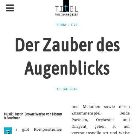
BÜHNE
/
LIVE
Der Zauber des
Augenblicks
19. Juli 2018
2
3
.
J
und Melodien sowie deren
u
l
Zusammenspiel. Beide
Musik| Justin Brown: Werke von Mozart
i
& Bruckner
Parteien, Orchester und
2
0
Dirigent, gehen so auf
s gibt Kompositionen
1
E
vertrauensvolle Art und Weise
8