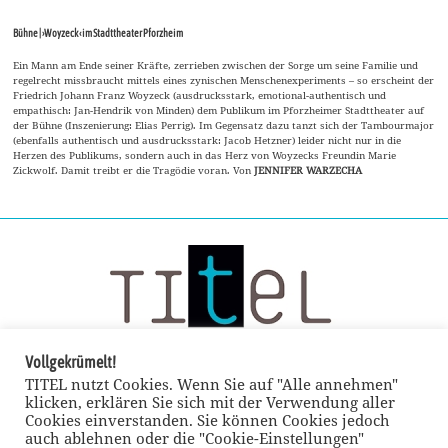
Bühne | ›Woyzeck‹ im Stadttheater Pforzheim
Ein Mann am Ende seiner Kräfte, zerrieben zwischen der Sorge um seine Familie und
regelrecht missbraucht mittels eines zynischen Menschenexperiments – so erscheint der
Friedrich Johann Franz Woyzeck (ausdrucksstark, emotional-authentisch und
empathisch: Jan-Hendrik von Minden) dem Publikum im Pforzheimer Stadttheater auf
der Bühne (Inszenierung: Elias Perrig). Im Gegensatz dazu tanzt sich der Tambourmajor
(ebenfalls authentisch und ausdrucksstark: Jacob Hetzner) leider nicht nur in die
Herzen des Publikums, sondern auch in das Herz von Woyzecks Freundin Marie
Zickwolf. Damit treibt er die Tragödie voran. Von
JENNIFER WARZECHA
Vollgekrümelt!
TITEL nutzt Cookies. Wenn Sie auf "Alle annehmen"
klicken, erklären Sie sich mit der Verwendung aller
Cookies einverstanden. Sie können Cookies jedoch
auch ablehnen oder die "Cookie-Einstellungen"