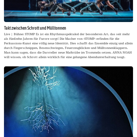
Takt zwischen Schrott und Mülltonnen
Live | Bühne: STOMP Es ist ein Rhythmusspektakel der besonderen Art, das seit mehr
als fünfzehn Jahren für Furore sorgt! Die Macher von ›STOMP‹ erfinden für die
Perkussions-Kunst eine völlig neue Identität. Dies schafft das Ensemble einzig und allein
durch Fingerschnippen, Besenschwingen, Feuerzeugklicken und Mülltonnenklappern.
Man kann sagen, dass die Darsteller neue Maßstäbe im Trommeln setzen. ANNA NOAH
will wissen, ob Schrott allein wirklich für eine gelungene Abendunterhaltung taugt.