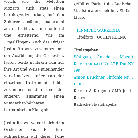
weich, wie die Melodien
gefüllten Parkett des Badischen
Mozarts auch stets einen
Staatstheaters belohnt. Einfach
beruhigenden Klang auf den
klasse!
Zuhörer ausüben; manchmal
auch fröhlich, aufmunternd
|
JENNIFER WARZECHA
und erheiternd, wie im
| Titelfoto: JOCHEN KLENK
›Vogelfänger.‹ Auch das Dirigat
Justin Browns zusammen mit
Titelangaben
der Ausführung des Orchesters
Wolfgang Amadeus Mozart
lassen beide in ihrem Tun auf
Klavierkonzert Nr. 27 B-Dur KV
ihre Art und Weise miteinander
595
verschmelzen. Jeder Ton der
Anton Bruckner Sinfonie Nr. 7
einzelnen Instrumente bildet
E-Dur
zusammen mit den Tönen der
Klavier & Dirigent: GMD Justin
anderen zusammen einen
Brown
wunderbar-hörbaren,
Badische Staatskapelle
harmonischen Klang ab.
Justin Brown wendet sich dem
Orchester zu. Er hört
aufmerksam auf deren Töne