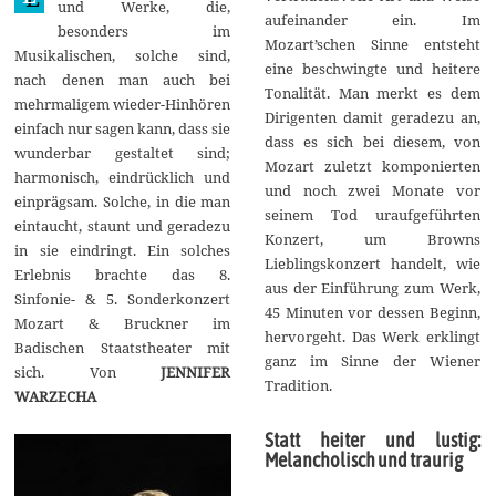
und Werke, die,
aufeinander ein. Im
besonders im
Mozart’schen Sinne entsteht
Musikalischen, solche sind,
eine beschwingte und heitere
nach denen man auch bei
Tonalität. Man merkt es dem
mehrmaligem wieder-Hinhören
Dirigenten damit geradezu an,
einfach nur sagen kann, dass sie
dass es sich bei diesem, von
wunderbar gestaltet sind;
Mozart zuletzt komponierten
harmonisch, eindrücklich und
und noch zwei Monate vor
einprägsam. Solche, in die man
seinem Tod uraufgeführten
eintaucht, staunt und geradezu
Konzert, um Browns
in sie eindringt. Ein solches
Lieblingskonzert handelt, wie
Erlebnis brachte das 8.
aus der Einführung zum Werk,
Sinfonie- & 5. Sonderkonzert
45 Minuten vor dessen Beginn,
Mozart & Bruckner im
hervorgeht. Das Werk erklingt
Badischen Staatstheater mit
ganz im Sinne der Wiener
sich. Von
JENNIFER
Tradition.
WARZECHA
Statt heiter und lustig:
Melancholisch und traurig