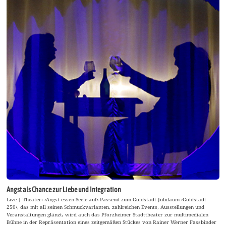
Angst als Chance zur Liebe und Integration
Live | Theater: ›Angst essen Seele auf‹ Passend zum Goldstadt-Jubiläum ›Goldstadt
250‹, das mit all seinen Schmuckvarianten, zahlreichen Events, Ausstellungen und
Veranstaltungen glänzt, wird auch das Pforzheimer Stadttheater zur multimedialen
Bühne in der Repräsentation eines zeitgemäßen Stückes von Rainer Werner Fassbinder