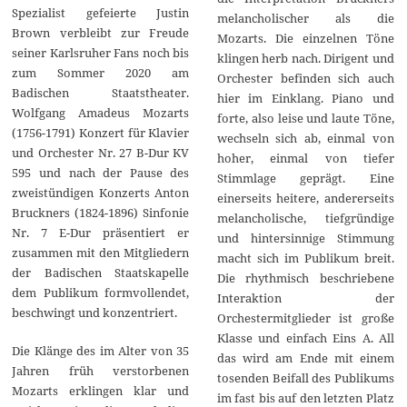
Spezialist gefeierte Justin
melancholischer als die
Brown verbleibt zur Freude
Mozarts. Die einzelnen Töne
seiner Karlsruher Fans noch bis
klingen herb nach. Dirigent und
zum Sommer 2020 am
Orchester befinden sich auch
Badischen Staatstheater.
hier im Einklang. Piano und
Wolfgang Amadeus Mozarts
forte, also leise und laute Töne,
(1756-1791) Konzert für Klavier
wechseln sich ab, einmal von
und Orchester Nr. 27 B-Dur KV
hoher, einmal von tiefer
595 und nach der Pause des
Stimmlage geprägt. Eine
zweistündigen Konzerts Anton
einerseits heitere, andererseits
Bruckners (1824-1896) Sinfonie
melancholische, tiefgründige
Nr. 7 E-Dur präsentiert er
und hintersinnige Stimmung
zusammen mit den Mitgliedern
macht sich im Publikum breit.
der Badischen Staatskapelle
Die rhythmisch beschriebene
dem Publikum formvollendet,
Interaktion der
beschwingt und konzentriert.
Orchestermitglieder ist große
Klasse und einfach Eins A. All
Die Klänge des im Alter von 35
das wird am Ende mit einem
Jahren früh verstorbenen
tosenden Beifall des Publikums
Mozarts erklingen klar und
im fast bis auf den letzten Platz