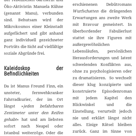
erschienenen Debütromans
Öko-Aktivistin Manuela Kühne
Wurfschatten
die drängenden
(genannt Manu), verbunden
Erwartungen ans zweite Werk
sind. Behutsam wird der
mit Bravour gemeistert. In
Mikrokosmos einer Kleinstadt
überbordender Fabulierlust
aufgefächert und gibt anhand
stattet sie ihre Figuren mit
ganz individuell gezeichneter
außergewöhnlichen
Porträts die Sicht auf vielfältige
Lebensläufen, persönlichen
soziale Abgründe frei.
Herausforderungen und latent
schwelenden Konflikten aus,
Kaleidoskop der
ohne zu psychologisieren oder
Befindlichkeiten
zu dramatisieren. So wechselt
dieser klug konzipierte und
Da ist Manus Freund Finn, ein
konstruierte Episodenroman
unsteter, fernwehkranker
mit jedem Kapitel den
Fahrradkurier, der im Ort
Blickwinkel und die
längst »
jeden befahrbaren
Einstellung, verurteilt jedoch
Zentimeter unter den Reifen
nie und erklärt längst nicht
gehabt
« hat und am liebsten
alles. Einige Rätsel bleiben
sofort nach Neapel oder
zurück. Ganz im Sinne von
Istanbul weiterzöge. Oder die