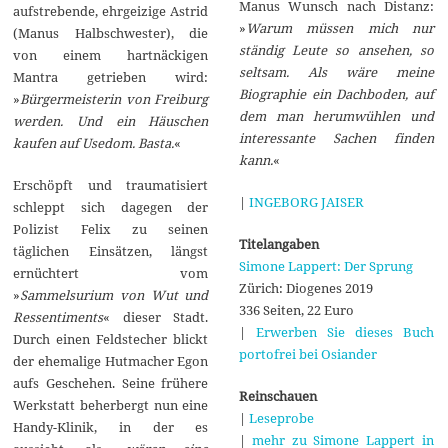
Manus Wunsch nach Distanz:
aufstrebende, ehrgeizige Astrid
»
Warum müssen mich nur
(Manus Halbschwester), die
ständig Leute so ansehen, so
von einem hartnäckigen
seltsam. Als wäre meine
Mantra getrieben wird:
Biographie ein Dachboden, auf
»
Bürgermeisterin von Freiburg
dem man herumwühlen und
werden. Und ein Häuschen
interessante Sachen finden
kaufen auf Usedom. Basta.
«
kann.
«
Erschöpft und traumatisiert
|
INGEBORG JAISER
schleppt sich dagegen der
Polizist Felix zu seinen
Titelangaben
täglichen Einsätzen, längst
Simone Lappert: Der Sprung
ernüchtert vom
Zürich: Diogenes 2019
»
Sammelsurium von Wut und
336 Seiten, 22 Euro
Ressentiments
« dieser Stadt.
|
Erwerben Sie dieses Buch
Durch einen Feldstecher blickt
portofrei bei Osiander
der ehemalige Hutmacher Egon
aufs Geschehen. Seine frühere
Reinschauen
Werkstatt beherbergt nun eine
|
Leseprobe
Handy-Klinik, in der es
|
mehr zu Simone Lappert in