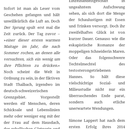
Einzelhandelsgeschäft in
ungeahntem Aufschwung
Sofort ist man als Leser vom
sehen, als sich dort die Menge
Geschehen gefangen und hält
der Schaulustigen mit Essen
unwillkürlich die Luft an. Doch
und Trinken versorgt. Doch ihr
Der Sprung
spult erst mal die
zweifelhaftes Glück ist von
Zeit zurück. Der Tag zuvor –
kurzer Dauer. Genauso wie die
»
einer dieser ersten warmen
eskapistische Romanze der
Maitage im Jahr, die nach
moppeligen Schneiderin Maren.
Sommer rochen, an denen alle
Oder das folgenschwere
versuchten, sich ein wenig um
Techtelmechtel des
ihre Pflichten zu drücken.
«
testosterongetriebenen
Noch scheint die Welt in
Hannes. So hält diese
Ordnung zu sein, in der fiktiven
vielschichtige Sozial- und
Stadt Thalbach, irgendwo im
Milieustudie nicht nur ein
deutsch-schweizerischen
überraschendes Ende parat,
Grenzgebiet. Vorgestellt
sondern auch etliche
werden elf Menschen, deren
unerwartete Wendungen.
Schicksale und Lebenslinien
mehr oder weniger eng mit der
Simone Lappert hat nach dem
der Frau auf dem Hausdach,
ersten Erfolg ihres 2014
der rebellischen Gärtnerin und