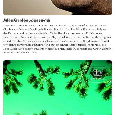
Auf den Grund des Lebens gesehen
Menschen | Zum 75. Geburtstag des ungarischen Schriftstellers Péter Nádas am 14.
Oktober erschien ›Aufleuchtende Details‹ Der Schriftsteller Péter Nádas ist ein Mann
der Extreme und mit konventionellen Maßstäben kaum zu messen. Er liebt seine
Geburtsstadt Budapest ebenso wie die Abgeschiedenheit seines Dorfes Gombosszeg, wo
er seit fast dreißig Jahren lebt, er ist einer der großen gebildeten Enzyklopädisten und
tritt dennoch vornehm zurückhaltend auf, er schreibt keine zeitgeistkonforme Fast-
Food-Literatur, sondern opulente Wälzer, die nicht gelesen, sondern bezwungen werden
müssen. Von PETER MOHR