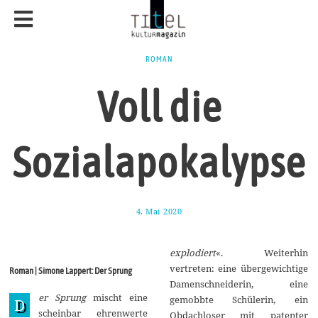
ROMAN
Voll die
Sozialapokalypse
4. Mai 2020
2
5
.
M
explodiert
«. Weiterhin
a
i
vertreten: eine übergewichtige
Roman | Simone Lappert: Der Sprung
2
Damenschneiderin, eine
0
er Sprung
mischt eine
2
gemobbte Schülerin, ein
D
0
scheinbar ehrenwerte
Obdachloser mit patenter