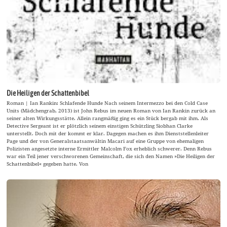
Die Heiligen der Schattenbibel
Roman | Ian Rankin: Schlafende Hunde Nach seinem Intermezzo bei den Cold Case
Units (Mädchengrab, 2013) ist John Rebus im neuen Roman von Ian Rankin zurück an
seiner alten Wirkungsstätte. Allein rangmäßig ging es ein Stück bergab mit ihm. Als
Detective Sergeant ist er plötzlich seinem einstigen Schützling Siobhan Clarke
unterstellt. Doch mit der kommt er klar. Dagegen machen es ihm Dienststellenleiter
Page und der von Generalstaatsanwältin Macari auf eine Gruppe von ehemaligen
Polizisten angesetzte interne Ermittler Malcolm Fox erheblich schwerer. Denn Rebus
war ein Teil jener verschworenen Gemeinschaft, die sich den Namen »Die Heiligen der
Schattenbibel« gegeben hatte. Von