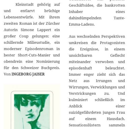
Kleinstadt gehörig auf
Geschäftsidee, die bankrotten
und entlarvt brüchige
Inhaber eines
Lebensentwürfe. Mit ihrem
dahindümpelnden Tante-
zweiten Roman ist der Zürcher
Emma-Ladens.
Autorin Simone Lappert ein
großer Coup gelungen: eine
Aus wechselnden Perspektiven
schillernde Milieustudie, ein
umkreisen die Protagonisten
moderner Episodenroman in
die Ereignisse, in einem
bester Short-Cuts-Manier und
unsichtbaren Geflecht
obendrein eine Nominierung
miteinander verwoben und
für den Schweizer Buchpreis.
episodenhaft beleuchtet.
Von
INGEBORG JAISER
Immer enger zieht sich das
Netz aus Irrungen und
Wirrungen, Verwicklungen und
Verstrickungen zu. Und
kulminiert schließlich im
Anblick einer
suizidgefährdeten jungen Frau
auf einem Hausdach.
Sensationslüstern sammeln