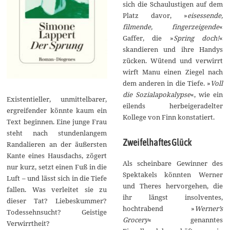
sich die Schaulustigen auf dem
Platz davor, »
eisessende,
filmende, fingerzeigende
«
Gaffer, die »
Spring doch!
«
skandieren und ihre Handys
zücken. Wütend und verwirrt
wirft Manu einen Ziegel nach
dem anderen in die Tiefe. »
Voll
die Sozialapokalypse
«, wie ein
Existentieller, unmittelbarer,
eilends herbeigeradelter
ergreifender könnte kaum ein
Kollege von Finn konstatiert.
Text beginnen. Eine junge Frau
steht nach stundenlangem
Zweifelhaftes Glück
Randalieren an der äußersten
Kante eines Hausdachs, zögert
Als scheinbare Gewinner des
nur kurz, setzt einen Fuß in die
Spektakels könnten Werner
Luft – und lässt sich in die Tiefe
und Theres hervorgehen, die
fallen. Was verleitet sie zu
ihr längst insolventes,
dieser Tat? Liebeskummer?
hochtrabend »
Werner’s
Todessehnsucht? Geistige
Grocery
« genanntes
Verwirrtheit?