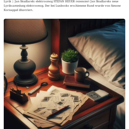
Lyrik | Jan Skudlarek: elektrosmog STEFAN HEUER rezensiert Jan Skudlareks neue
Lyriksammlung elektrosmog. Der bei Luxbooks erschienene Band wurde von Simone
Kornappel illustriert.