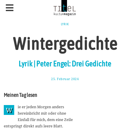
LYRIK
Wintergedichte
Lyrik | Peter Engel: Drei Gedichte
25. Februar 2024
3
.
M
ä
Meinen Tag lesen
r
z
2
ie er jeden Morgen anders
W
0
hereinbricht mit oder ohne
2
4
Einfall für mich, dem eine Zeile
entspringt direkt aufs leere Blatt.