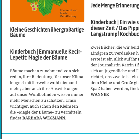
Jede Menge Erinnerun
Kinderbuch | Ein wie si
dieser Zeit / Das Pipp
Kleine Geschichten über großartige
Langstrumpf Kochbu
Bäume
Zwei Bücher, die wir beid
Kinderbuch | Emmanuelle Kecir-
Lindgren zu verdanken h
Lepetit: Magie der Bäume
erste ist ein Blick auf ih
der Journalistin Katrin H
Bäume machen zunehmend von sich
sich an Jugendliche und 
reden, ihre Bedeutung für unser Klima
richtet, das zweite ist ei
leugnet mittlerweile wohl niemand
dem Kleine und Große g
mehr; aber auch ihre Auswirkungen
Spaß haben werden, find
auf unser Wohlbefinden wissen immer
WANNER
mehr Menschen zu schätzen. Umso
wichtiger, auch schon den Kleinsten
die »Magie der Bäume« zu vermitteln,
findet
BARBARA WEGMANN
.