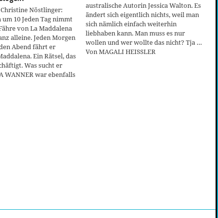
australische Autorin Jessica Walton. Es
Christine Nöstlinger:
ändert sich eigentlich nichts, weil man
 um 10 Jeden Tag nimmt
sich nämlich einfach weiterhin
 Fähre von La Maddalena
liebhaben kann. Man muss es nur
anz alleine. Jeden Morgen
wollen und wer wollte das nicht? Tja …
den Abend fährt er
Von MAGALI HEISSLER
addalena. Ein Rätsel, das
chäftigt. Was sucht er
A WANNER war ebenfalls