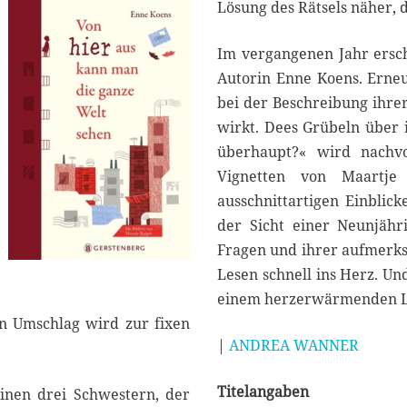
Lösung des Rätsels näher, da
Im vergangenen Jahr ers
Autorin Enne Koens. Erneut
bei der Beschreibung ihre
wirkt. Dees Grübeln über 
überhaupt?« wird nachvo
Vignetten von Maartje 
ausschnittartigen Einblic
der Sicht einer Neunjähr
Fragen und ihrer aufmerk
Lesen schnell ins Herz. Un
einem herzerwärmenden L
en Umschlag wird zur fixen
|
ANDREA WANNER
Titelangaben
einen drei Schwestern, der