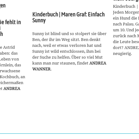
gen
Kinderbuch | 
Jeden Morgen
Kinderbuch | Maren Graf: Einfach
ein Hund die
Sunny
e fehlt in
nach Palau. G
i
um 10. Und je
ch
Sunny ist blind und so stolpert sie über
zurück nach M
Ben, der ihr im Weg sitzt. Ben denkt
die Leute bes
nach, weil er etwas verloren hat und
e Astrid
dort? ANDRE
Sunny ist wild entschlossen, ihm bei
aben: das
neugierig.
der Suche zu helfen. Über so viel Mut
r Leben von
kann man nur staunen, findet
ANDREA
örnlein, das
WANNER
.
Erwachsene
n Kochbuch, an
leichermaßen
et
ANDREA