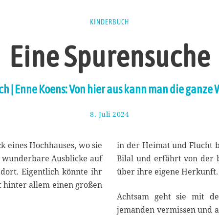
KINDERBUCH
Eine Spurensuche
h | Enne Koens: Von hier aus kann man die ganze 
8. Juli 2024
2
2
.
J
ck eines Hochhauses, wo sie
in der Heimat und Flucht b
u
n wunderbare Ausblicke auf
Bilal und erfährt von der b
l
rt. Eigentlich könnte ihr
über ihre eigene Herkunft.
i
2
t hinter allem einen großen
0
Achtsam geht sie mit d
2
jemanden vermissen und au
4