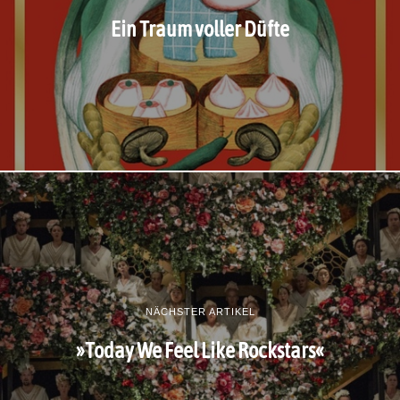
Ein Traum voller Düfte
NÄCHSTER ARTIKEL
»Today We Feel Like Rockstars«