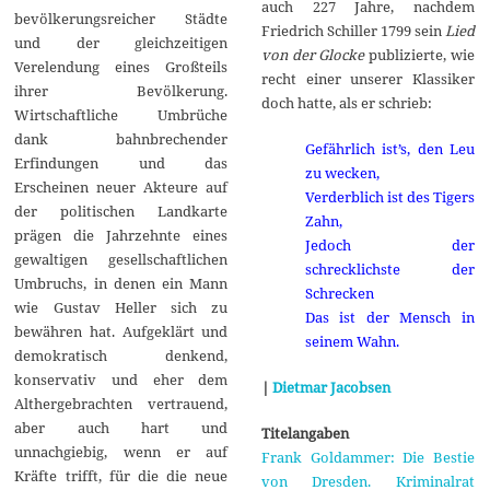
auch 227 Jahre, nachdem
bevölkerungsreicher Städte
Friedrich Schiller 1799 sein
Lied
und der gleichzeitigen
von der Glocke
publizierte, wie
Verelendung eines Großteils
recht einer unserer Klassiker
ihrer Bevölkerung.
doch hatte, als er schrieb:
Wirtschaftliche Umbrüche
dank bahnbrechender
Gefährlich ist’s, den Leu
Erfindungen und das
zu wecken,
Erscheinen neuer Akteure auf
Verderblich ist des Tigers
der politischen Landkarte
Zahn,
prägen die Jahrzehnte eines
Jedoch der
gewaltigen gesellschaftlichen
schrecklichste der
Umbruchs, in denen ein Mann
Schrecken
wie Gustav Heller sich zu
Das ist der Mensch in
bewähren hat. Aufgeklärt und
seinem Wahn.
demokratisch denkend,
konservativ und eher dem
|
Dietmar Jacobsen
Althergebrachten vertrauend,
aber auch hart und
Titelangaben
unnachgiebig, wenn er auf
Frank Goldammer: Die Bestie
Kräfte trifft, für die die neue
von Dresden. Kriminalrat