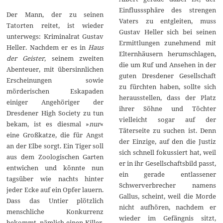
Einflusssphäre des strengen
Der Mann, der zu seinen
Vaters zu entgleiten, muss
Tatorten reitet, ist wieder
Gustav Heller sich bei seinen
unterwegs: Kriminalrat Gustav
Ermittlungen zunehmend mit
Heller. Nachdem er es in
Haus
Elternhäusern herumschlagen,
der Geister
, seinem zweiten
die um Ruf und Ansehen in der
Abenteuer, mit übersinnlichen
guten Dresdener Gesellschaft
Erscheinungen sowie
zu fürchten haben, sollte sich
mörderischen Eskapaden
herausstellen, dass der Platz
einiger Angehöriger der
ihrer Söhne und Töchter
Dresdener High Society zu tun
vielleicht sogar auf der
bekam, ist es diesmal »
nur
«
Täterseite zu suchen ist. Denn
eine Großkatze, die für Angst
der Einzige, auf den die Justiz
an der Elbe sorgt. Ein Tiger soll
sich schnell fokussiert hat, weil
aus dem Zoologischen Garten
er in ihr Gesellschaftsbild passt,
entwichen und könnte nun
ein gerade entlassener
tagsüber wie nachts hinter
Schwerverbrecher namens
jeder Ecke auf ein Opfer lauern.
Gallus, scheint, weil die Morde
Dass das Untier plötzlich
nicht aufhören, nachdem er
menschliche Konkurrenz
wieder im Gefängnis sitzt,
bekommt, nämlich einen Killer,