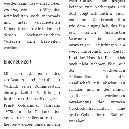
wird Gustav Heller übrigens
werden kann, der – ein schöner
beinahe zum Verhängnis. Und
running gag
– den Weg der
doch zeigt sich auch in einer
Kriminalisten noch mehrmals
extremen Gefahrensituation
und unter verschiedenen
wie dem Zugunglück, das ihn
Namen kreuzen wird, darf bei
und seinen Assistenten
dessen hochstaplerischem
Schrumm bei ihren
Vorleben auch bezweifelt
auswertigen Ermittlungen ein
werden.
wenig ausbremst, wes Geistes
Kind der Mann ist. Der es sich
Eine neue Zeit
auch nicht nehmen lässt, auf
den wachsenden
Mit den Abenteuern des
Antisemitismus in der
Großvaters und beruflichen
Gesellschaft mit Abscheu zu
Vorbilds jener Romangestalt,
schauen und in der immer
deren polizeiliche Ermittlungen
sichtbarer werdenden
in der DDR der Nachkriegszeit
Verelendung der unteren
Frank Goldammer (Jahrgang
Gesellschaftsschichten eine
1975) in die Phalanx der
große Gefahr für die Zukunft
SPIEGEL-Bestsellerautoren
zu sehen.
hievten – sieben Bände und ein