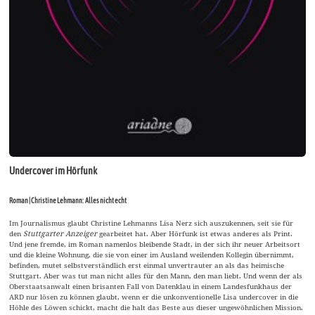
Undercover im Hörfunk
Roman | Christine Lehmann: Alles nicht echt
Im Journalismus glaubt Christine Lehmanns Lisa Nerz sich auszukennen, seit sie für
den
Stuttgarter Anzeiger
gearbeitet hat. Aber Hörfunk ist etwas anderes als Print.
Und jene fremde, im Roman namenlos bleibende Stadt, in der sich ihr neuer Arbeitsort
und die kleine Wohnung, die sie von einer im Ausland weilenden Kollegin übernimmt,
befinden, mutet selbstverständlich erst einmal unvertrauter an als das heimische
Stuttgart. Aber was tut man nicht alles für den Mann, den man liebt. Und wenn der als
Oberstaatsanwalt einen brisanten Fall von Datenklau in einem Landesfunkhaus der
ARD nur lösen zu können glaubt, wenn er die unkonventionelle Lisa undercover in die
Höhle des Löwen schickt, macht die halt das Beste aus dieser ungewöhnlichen Mission.