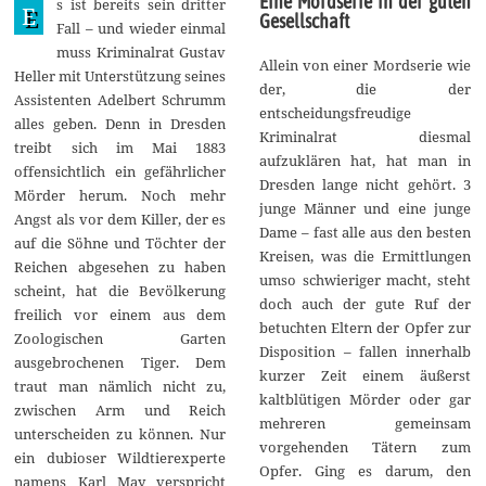
Eine Mordserie in der guten
s ist bereits sein dritter
n
E
Gesellschaft
i
Fall – und wieder einmal
2
muss Kriminalrat Gustav
0
Allein von einer Mordserie wie
2
Heller mit Unterstützung seines
der, die der
6
Assistenten Adelbert Schrumm
entscheidungsfreudige
alles geben. Denn in Dresden
Kriminalrat diesmal
treibt sich im Mai 1883
aufzuklären hat, hat man in
offensichtlich ein gefährlicher
Dresden lange nicht gehört. 3
Mörder herum. Noch mehr
junge Männer und eine junge
Angst als vor dem Killer, der es
Dame – fast alle aus den besten
auf die Söhne und Töchter der
Kreisen, was die Ermittlungen
Reichen abgesehen zu haben
umso schwieriger macht, steht
scheint, hat die Bevölkerung
doch auch der gute Ruf der
freilich vor einem aus dem
betuchten Eltern der Opfer zur
Zoologischen Garten
Disposition – fallen innerhalb
ausgebrochenen Tiger. Dem
kurzer Zeit einem äußerst
traut man nämlich nicht zu,
kaltblütigen Mörder oder gar
zwischen Arm und Reich
mehreren gemeinsam
unterscheiden zu können. Nur
vorgehenden Tätern zum
ein dubioser Wildtierexperte
Opfer. Ging es darum, den
namens Karl May verspricht