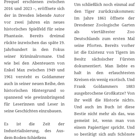
Prequel erschienen zwischen
Um schließlich noch einmal auf
2016 und 2023 –, eröffnete sich
den Tiger zurückzukommen:
der in Dresden lebende Autor
Im Jahre 1861 öffnete der
vor zwei Jahren ein neues
Dresdener Zoologische Garten
historisches Spielfeld für seine
als viertältester Zoo
Phantasie. Bereits dreimal
Deutschlands zum ersten Mal
rückte inzwischen das späte 19.
seine Pforten. Bereits vorher
Jahrhundert in den Fokus
ist die Existenz von Tigern im
seiner Kriminalromane. Und
Besitz sächsischer Fürsten
wie bei den Abenteuern von
dokumentiert. Man liebte es
Enkel Max zwischen 1949 und
halt in den erlauchtesten
1961 versteht es Goldammer
Kreisen ein wenig exotisch. Und
auch in seiner neuen Reihe, den
Frank Goldammers 1883
historischen Hintergrund so
ausgebrochene Großkatze? Von
spannend wie gewinnbringend
ihr weiß die Historie nichts.
für Leserinnen und Leser in
Und auch im Buch ist diese
seine Geschichten einzubauen.
Bestie nicht mehr als das, was
gemeint ist, wenn man von
Es ist die Zeit der
einem Papiertiger spricht. Und
Industrialisierung, des Aus-
so bestätigt sich aufs Schönste
dem-Boden-Schießens