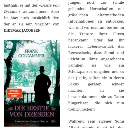
jungen, noch zur Schule
lauthals, es mit der »
Bestie von
gehenden Herrschaften mit
Dresden
« aufzunehmen. Aber
grässlichen Foltermethoden
ist May auch tatsächlich der,
Informationen zu entlocken,
der er zu sein vorgibt? Von
wie und wo man am besten an
DIETMAR JACOBSEN
die Tresore ihrer Eltern
herankam? Oder hat ihr
lockerer Lebenswandel, das
Bewusstsein, dass Stand und
Reichtum ihrer angesehenen
Familien sie wie ein
Schutzpanzer umgaben und es
der Justiz, sollten sie in deren
Fokus geraten, schwer
machten, an sie
heranzukommen, sie zu Taten
hingerissen, die sich nun
tödlich rächen?
Während sein eigener Sohn
Albert gerade dabei ist, der