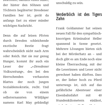
unschuldig zu sein.
der hinter den Söhnen und
Töchtern begüterter Dresdener
Verderblich ist des Tigers
Familien her ist, gerät da
Zahn
anfangs fast zu einer minder
wichtigen Nachricht.
Frank Goldammer hat seinen
neuen Fall für den sympathisch-
Denn die auf leisen Pfoten
knorrigen Kriminalrat Heller
durch Dresden schleichende
spannend in Szene gesetzt.
exotische Bestie fragt
Mehrere Lösungen bieten sich
wahrscheinlich nicht nach Arm
bei der Mörderhatz an – und
oder Reich. Hat sie nur genug
doch gibt es am Ende noch eine
Hunger, kommt ihr auch ein
kleine Überraschung, mit der
Leser der „»
Dresdener
die Leserinnen und Leser nicht
Volkszeitung
«, des bei den
gerechnet haben dürften. Dass
Herrschenden verhassten
er, der lieber hoch zu Pferd
Blattes der noch jungen
unterwegs ist, sich auf das
Sozialdemokratie, recht. Und
gefährliche Abenteuer einer
ob sie von einem
Eisenbahnfahrt mit 40
selbsternannten Wildjäger
Stundenkilometern einlässt,
namens Karl May gebändigt