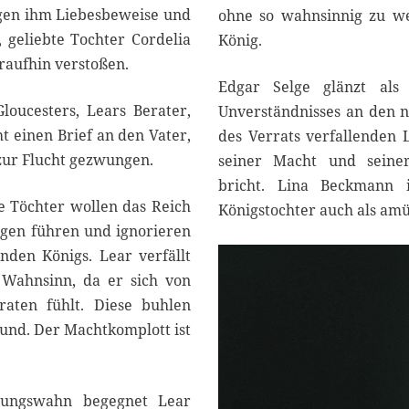
ingen ihm Liebesbeweise und
ohne so wahnsinnig zu w
, geliebte Tochter Cordelia
König.
raufhin verstoßen.
Edgar Selge glänzt al
loucesters, Lears Berater,
Unverständnisses an den
t einen Brief an den Vater,
des Verrats verfallenden 
 zur Flucht gezwungen.
seiner Macht und seine
bricht. Lina Beckmann 
 Töchter wollen das Reich
Königstochter auch als am
ngen führen und ignorieren
rnden Königs. Lear verfällt
Wahnsinn, da er sich von
raten fühlt. Diese buhlen
nd. Der Machtkomplott ist
lungswahn begegnet Lear