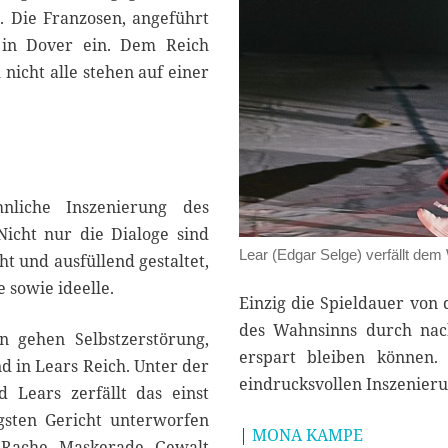
 Die Franzosen, angeführt
n in Dover ein. Dem Reich
 nicht alle stehen auf einer
nliche Inszenierung des
icht nur die Dialoge sind
Lear (Edgar Selge) verfällt de
ht und ausfüllend gestaltet,
e sowie ideelle.
Einzig die Spieldauer von 
des Wahnsinns durch nack
 gehen Selbstzerstörung,
erspart bleiben können.
 in Lears Reich. Unter der
eindrucksvollen Inszenier
 Lears zerfällt das einst
gsten Gericht unterworfen
|
MONA KAMPE
 Rache, Maskerade, Gewalt