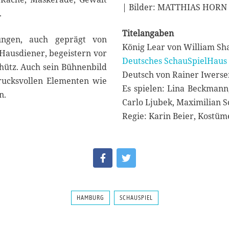
| Bilder: MATTHIAS HORN
.
Titelangaben
tungen, auch geprägt von
König Lear von William Sh
ausdiener, begeistern vor
Deutsches SchauSpielHau
hütz. Auch sein Bühnenbild
Deutsch von Rainer Iwerse
drucksvollen Elementen wie
Es spielen: Lina Beckmann
n.
Carlo Ljubek, Maximilian S
Regie: Karin Beier, Kostü
HAMBURG
SCHAUSPIEL