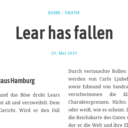
BÜHNE
/
THEATER
Lear has fallen
29. Mai 2019
3
.
J
u
Durch vertauschte Rollen
n
werden von Carlo Ljube
lHaus Hamburg
i
sowie Edmund von Sandra 
2
0
verschwimmen die kl
t und das Böse droht Lears
1
Charaktergrenzen. Nichts
st alt und verzweifelt. Dem
9
oder weiß, wie es scheint.
ericht. Wird er den Fall
die Reichskarte des Guten 
der er die Welt und ihre 