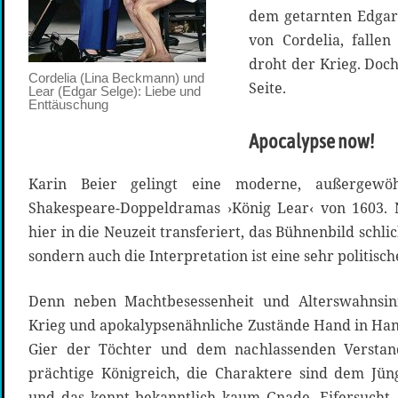
dem getarnten Edgar.
von Cordelia, falle
droht der Krieg. Doch
Cordelia (Lina Beckmann) und
Seite.
Lear (Edgar Selge): Liebe und
Enttäuschung
Apocalypse now!
Karin Beier gelingt eine moderne, außergewöh
Shakespeare-Doppeldramas ›König Lear‹ von 1603. N
hier in die Neuzeit transferiert, das Bühnenbild schlic
sondern auch die Interpretation ist eine sehr politisch
Denn neben Machtbesessenheit und Alterswahnsinn
Krieg und apokalypsenähnliche Zustände Hand in Hand
Gier der Töchter und dem nachlassenden Verstand
prächtige Königreich, die Charaktere sind dem Jün
und das kennt bekanntlich kaum Gnade. Eifersucht,