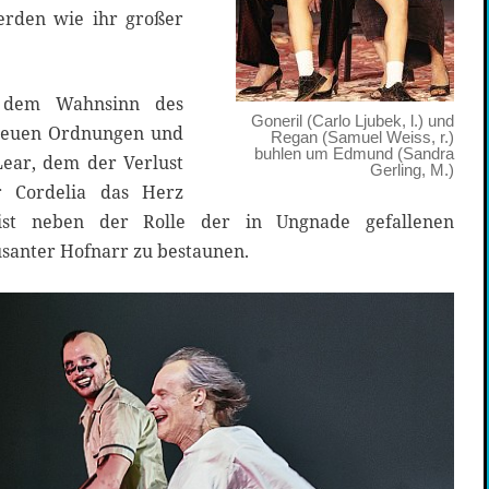
erden wie ihr großer
s dem Wahnsinn des
Goneril (Carlo Ljubek, l.) und
 neuen Ordnungen und
Regan (Samuel Weiss, r.)
buhlen um Edmund (Sandra
Lear, dem der Verlust
Gerling, M.)
r Cordelia das Herz
ist neben der Rolle der in Ungnade gefallenen
üsanter Hofnarr zu bestaunen.