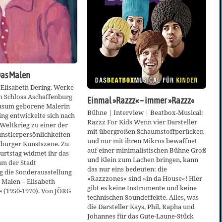
Das Malen
 Elisabeth Dering. Werke
m Schloss Aschaffenburg
Einmal »Razzz« – immer »Razzz«
Husum geborene Malerin
Bühne | Interview | Beatbox-Musical:
ing entwickelte sich nach
Razzz For Kids Wenn vier Darsteller
Weltkrieg zu einer der
mit übergroßen Schaumstoffperücken
nstlerpersönlichkeiten
und nur mit ihren Mikros bewaffnet
nburger Kunstszene. Zu
auf einer minimalistischen Bühne Groß
urtstag widmet ihr das
und Klein zum Lachen bringen, kann
m der Stadt
das nur eins bedeuten: die
g die Sonderausstellung
»Razzzones« sind »in da House«! Hier
s Malen – Elisabeth
gibt es keine Instrumente und keine
e (1950-1970). Von JÖRG
technischen Soundeffekte. Alles, was
die Darsteller Kays, Phil, Rapha und
Johannes für das Gute-Laune-Stück