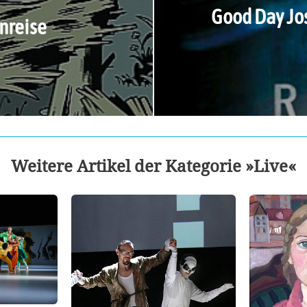
Good Day Jos
nreise
Weitere Artikel der Kategorie »Live«