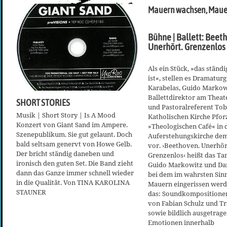
Mauern wachsen, Mauer
Bühne | Ballett: Beet
Unerhört. Grenzenlos
Als ein Stück, »das stän
ist«, stellen es Dramatur
Karabelas, Guido Markow
Ballettdirektor am Theat
SHORT STORIES
und Pastoralreferent Tobi
Musik | Short Story | Is A Mood
Katholischen Kirche Pfo
Konzert von Giant Sand im Ampere.
»Theologischen Café« in 
Szenepublikum. Sie gut gelaunt. Doch
Auferstehungskirche de
bald seltsam genervt von Howe Gelb.
vor. ›Beethoven. Unerhör
Der bricht ständig daneben und
Grenzenlos‹ heißt das Ta
ironisch den guten Set. Die Band zieht
Guido Markowitz und Da
dann das Ganze immer schnell wieder
bei dem im wahrsten Sin
in die Qualität. Von TINA KAROLINA
Mauern eingerissen werd
STAUNER
das: Soundkompositionen
von Fabian Schulz und Tr
sowie bildlich ausgetrag
Emotionen innerhalb