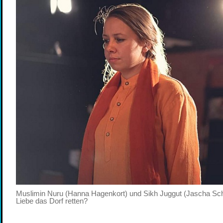
Muslimin Nuru (Hanna Hagenkort) und Sikh Juggut (Jascha Sch
Liebe das Dorf retten?