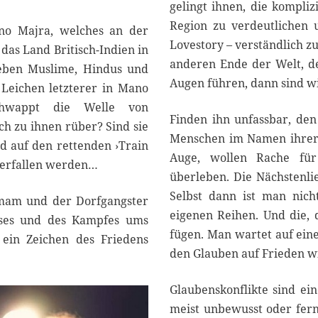
gelingt ihnen, die kompliz
Region zu verdeutlichen 
ano Majra, welches an der
Lovestory – verständlich z
das Land Britisch-Indien in
anderen Ende der Welt, de
leben Muslime, Hindus und
Augen führen, dann sind wi
r Leichen letzterer in Mano
chwappt die Welle von
Finden ihn unfassbar, den 
h zu ihnen rüber? Sind sie
Menschen im Namen ihrer 
nd auf den rettenden ›Train
Auge, wollen Rache für
überfallen werden…
überleben. Die Nächstenli
Selbst dann ist man nicht
 Imam und der Dorfgangster
eigenen Reihen. Und die, 
asses und des Kampfes ums
fügen. Man wartet auf eine
ein Zeichen des Friedens
den Glauben auf Frieden wi
Glaubenskonflikte sind ein
meist unbewusst oder fern