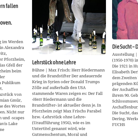
n fallen
hoven.
dig im Werden
Die Sucht – 
gin Alexandra
itz,
Ausstellung |
er Pforzheim,
(1950-1970) i
Lehrstück ohne Lehre
as Gfell der
Die 1921 in 
Bühne | Max Frisch: Herr Biedermann
rzheim beim
Elisabeth Der
und die Brandstifter Der andauernde
der
dem Zweiten 
Krieg in Syrien oder Donald Trumps
m Publikum
prägenden Kü
Zölle auf außerhalb den USA
t.
der Aschaffe
stammende Waren zeigen es: Der Fall
nzstück von
ihrem 90. Geb
›Herr Biedermann und die
mian Gmür,
Schlossmuseu
Brandstifter‹ ist aktueller denn je. In
ne des Wortes
Aschaffenbur
Pforzheim zeigt Max Frischs Parabel
en. Nicht nur
Die Sucht, da
bzw. ›Lehrstück ohne Lehre‹
 und -scapes
Dering. Werk
(Uraufführung 1956), wie es im
avis Lake
FUCHS
Untertitel genannt wird, wie
ene
Gutmenschentum, Moral und