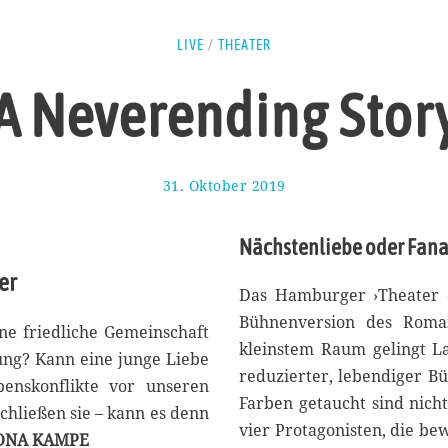
LIVE
/
THEATER
A Neverending Stor
31. Oktober 2019
3
.
N
Nächstenliebe oder Fan
o
v
er
e
Das Hamburger ›Theater d
m
Bühnenversion des Roman
b
ine friedliche Gemeinschaft
e
kleinstem Raum gelingt La
ung? Kann eine junge Liebe
r
reduzierter, lebendiger Bü
enskonflikte vor unseren
2
Farben getaucht sind nich
0
chließen sie – kann es denn
1
vier Protagonisten, die be
ONA KAMPE
9