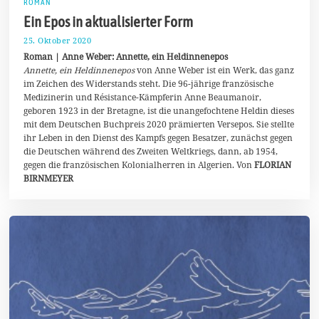
ROMAN
Ein Epos in aktualisierter Form
25. Oktober 2020
4
.
Roman | Anne Weber: Annette, ein Heldinnenepos
N
Annette, ein Heldinnenepos
von Anne Weber ist ein Werk, das ganz
o
im Zeichen des Widerstands steht. Die 96-jährige französische
v
e
Medizinerin und Résistance-Kämpferin Anne Beaumanoir,
m
geboren 1923 in der Bretagne, ist die unangefochtene Heldin dieses
b
mit dem Deutschen Buchpreis 2020 prämierten Versepos. Sie stellte
e
r
ihr Leben in den Dienst des Kampfs gegen Besatzer, zunächst gegen
2
die Deutschen während des Zweiten Weltkriegs, dann, ab 1954,
0
gegen die französischen Kolonialherren in Algerien. Von
FLORIAN
2
BIRNMEYER
0