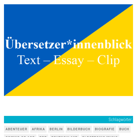
Schlagwörter
ABENTEUER
AFRIKA
BERLIN
BILDERBUCH
BIOGRAFIE
BUCH