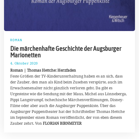
ROMAN
Die märchenhafte Geschichte der Augsburger
Marionetten
4. Oktober 2020
1
1
Roman | Thomas Hettche: Herzfaden
.
Feste Größen der TV-Kinderunterhaltung haben es an sich, dass
O
der Zauber, den man als Kind beim Zusehen verspürte, auch im
k
t
Erwachsenenalter nicht gänzlich verloren geht. Da gibt es
o
Urgesteine wie die Sendung mit der Maus, Michel aus Lönneberga,
b
Pippi Langstrumpf, tschechische Märchenverfilmungen, Disney-
e
r
Filme oder aber auch die Augsburger Puppenkiste. Über das
2
Augsburger Puppentheater hat der Schriftsteller Thomas Hettche
0
im September einen Roman veröffentlicht, der von eben diesem
2
Zauber zehrt. Von
FLORIAN BIRNMEYER
0