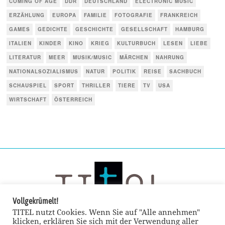
COMING OF AGE
DDR
DEUTSCHLAND
ELECTRONIC MUSIC
ERZÄHLUNG
EUROPA
FAMILIE
FOTOGRAFIE
FRANKREICH
GAMES
GEDICHTE
GESCHICHTE
GESELLSCHAFT
HAMBURG
ITALIEN
KINDER
KINO
KRIEG
KULTURBUCH
LESEN
LIEBE
LITERATUR
MEER
MUSIK/MUSIC
MÄRCHEN
NAHRUNG
NATIONALSOZIALISMUS
NATUR
POLITIK
REISE
SACHBUCH
SCHAUSPIEL
SPORT
THRILLER
TIERE
TV
USA
WIRTSCHAFT
ÖSTERREICH
Vollgekrümelt!
TITEL nutzt Cookies. Wenn Sie auf "Alle annehmen"
klicken, erklären Sie sich mit der Verwendung aller