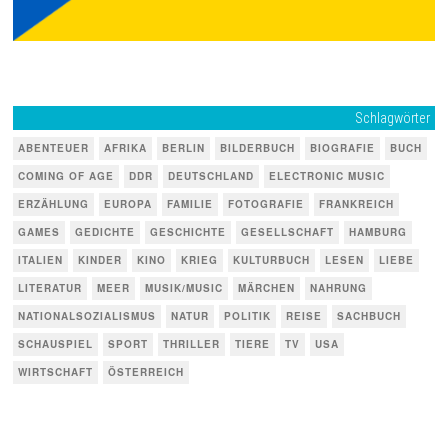
Schlagwörter
ABENTEUER
AFRIKA
BERLIN
BILDERBUCH
BIOGRAFIE
BUCH
COMING OF AGE
DDR
DEUTSCHLAND
ELECTRONIC MUSIC
ERZÄHLUNG
EUROPA
FAMILIE
FOTOGRAFIE
FRANKREICH
GAMES
GEDICHTE
GESCHICHTE
GESELLSCHAFT
HAMBURG
ITALIEN
KINDER
KINO
KRIEG
KULTURBUCH
LESEN
LIEBE
LITERATUR
MEER
MUSIK/MUSIC
MÄRCHEN
NAHRUNG
NATIONALSOZIALISMUS
NATUR
POLITIK
REISE
SACHBUCH
SCHAUSPIEL
SPORT
THRILLER
TIERE
TV
USA
WIRTSCHAFT
ÖSTERREICH