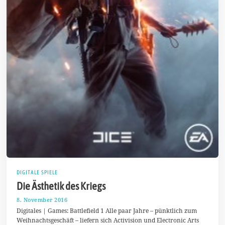
DIGITALE SPIELE
Die Ästhetik des Kriegs
8. November 2016
1
1
Digitales | Games: Battlefield 1 Alle paar Jahre – pünktlich zum
.
Weihnachtsgeschäft – liefern sich Activision und Electronic Arts
N