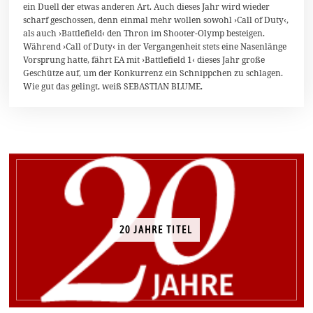
ein Duell der etwas anderen Art. Auch dieses Jahr wird wieder
o
v
scharf geschossen, denn einmal mehr wollen sowohl ›Call of Duty‹,
e
als auch ›Battlefield‹ den Thron im Shooter-Olymp besteigen.
m
Während ›Call of Duty‹ in der Vergangenheit stets eine Nasenlänge
b
e
Vorsprung hatte, fährt EA mit ›Battlefield 1‹ dieses Jahr große
r
Geschütze auf, um der Konkurrenz ein Schnippchen zu schlagen.
2
Wie gut das gelingt, weiß SEBASTIAN BLUME.
0
1
6
20 JAHRE TITEL