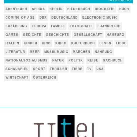
ABENTEUER
AFRIKA
BERLIN
BILDERBUCH
BIOGRAFIE
BUCH
COMING OF AGE
DDR
DEUTSCHLAND
ELECTRONIC MUSIC
ERZÄHLUNG
EUROPA
FAMILIE
FOTOGRAFIE
FRANKREICH
GAMES
GEDICHTE
GESCHICHTE
GESELLSCHAFT
HAMBURG
ITALIEN
KINDER
KINO
KRIEG
KULTURBUCH
LESEN
LIEBE
LITERATUR
MEER
MUSIK/MUSIC
MÄRCHEN
NAHRUNG
NATIONALSOZIALISMUS
NATUR
POLITIK
REISE
SACHBUCH
SCHAUSPIEL
SPORT
THRILLER
TIERE
TV
USA
WIRTSCHAFT
ÖSTERREICH