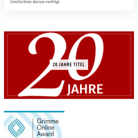
Geschichten darum verfolgt.
t
2
0
1
7
20 JAHRE TITEL