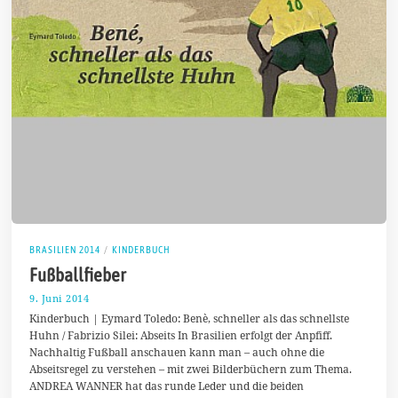
BRASILIEN 2014
/
KINDERBUCH
Fußballfieber
9. Juni 2014
1
7
Kinderbuch | Eymard Toledo: Benè, schneller als das schnellste
.
Huhn / Fabrizio Silei: Abseits In Brasilien erfolgt der Anpfiff.
A
Nachhaltig Fußball anschauen kann man – auch ohne die
u
g
Abseitsregel zu verstehen – mit zwei Bilderbüchern zum Thema.
u
ANDREA WANNER hat das runde Leder und die beiden
s