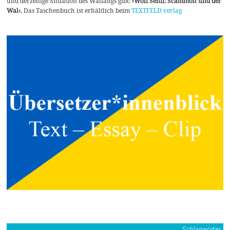
und derzeitige Situation des Walfangs gibt:
›Wolf Senff: Scammon und der
Wal‹
. Das Taschenbuch ist erhältlich beim
TEXTFELD verlag
Schlagwörter