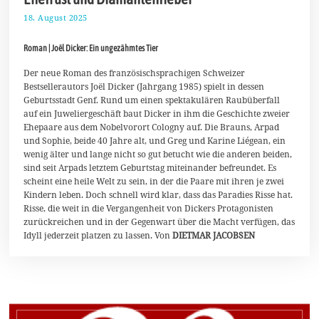
18. August 2025
2
9
.
Roman | Joël Dicker: Ein ungezähmtes Tier
A
u
g
Der neue Roman des französischsprachigen Schweizer
u
Bestsellerautors Joël Dicker (Jahrgang 1985) spielt in dessen
s
Geburtsstadt Genf. Rund um einen spektakulären Raubüberfall
t
auf ein Juweliergeschäft baut Dicker in ihm die Geschichte zweier
2
0
Ehepaare aus dem Nobelvorort Cologny auf. Die Brauns, Arpad
2
und Sophie, beide 40 Jahre alt, und Greg und Karine Liégean, ein
5
wenig älter und lange nicht so gut betucht wie die anderen beiden,
sind seit Arpads letztem Geburtstag miteinander befreundet. Es
scheint eine heile Welt zu sein, in der die Paare mit ihren je zwei
Kindern leben. Doch schnell wird klar, dass das Paradies Risse hat.
Risse, die weit in die Vergangenheit von Dickers Protagonisten
zurückreichen und in der Gegenwart über die Macht verfügen, das
Idyll jederzeit platzen zu lassen. Von
DIETMAR JACOBSEN