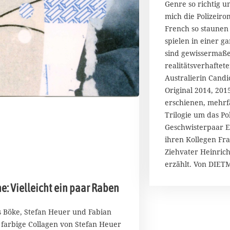
i
Genre so richtig u
2
mich die Polizeir
0
French so staunen 
1
spielen in einer 
7
sind gewissermaß
realitätsverhaftete
Australierin Candi
Original 2014, 201
erschienen, mehrf
Trilogie um das Pol
Geschwisterpaar E
ihren Kollegen Fr
Ziehvater Heinrich
erzählt. Von DIE
he: Vielleicht ein paar Raben
 Böke, Stefan Heuer und Fabian
i farbige Collagen von Stefan Heuer