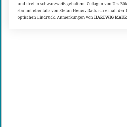
0
und drei in schwarzweiß gehaltene Collagen von Urs Bök
2
stammt ebenfalls von Stefan Heuer. Dadurch erhält de
3
optischen Eindruck. Anmerkungen von
HARTWIG MAUR