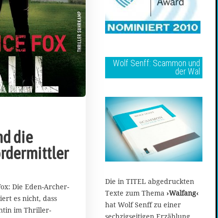
Wolf Senff: Scammon und
der Wal
nd die
rdermittler
Die in TITEL abgedruckten
ox: Die Eden-Archer-
Texte zum Thema
›Walfang‹
iert es nicht, dass
hat Wolf Senff zu einer
tin im Thriller-
sechzigseitigen Erzählung