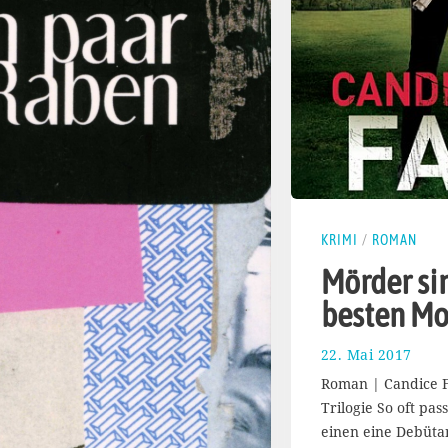
KRIMI
/
ROMAN
Mörder si
besten Mo
22. Mai 2017
2
5
Roman | Candice F
.
Trilogie So oft pass
M
einen eine Debütan
a