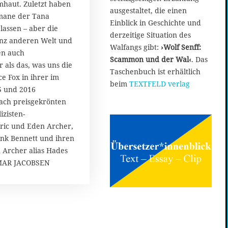
mhaut. Zuletzt haben
ausgestaltet, die einen
omane der Tana
Einblick in Geschichte und
lassen – aber die
derzeitige Situation des
ganz anderen Welt und
Walfangs gibt:
›Wolf Senff:
en auch
Scammon und der Wal‹
. Das
r als das, was uns die
Taschenbuch ist erhältlich
ce Fox in ihrer im
beim
TEXTFELD verlag
5 und 2016
ach preisgekrönten
izisten-
ric und Eden Archer,
ank Bennett und ihren
 Archer alias Hades
TMAR JACOBSEN