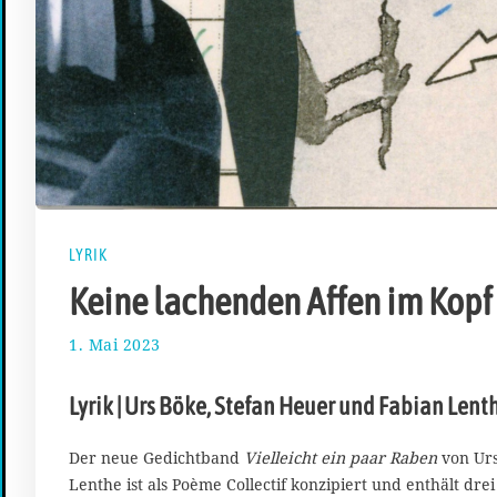
LYRIK
Keine lachenden Affen im Kopf
1. Mai 2023
1
1
.
Lyrik | Urs Böke, Stefan Heuer und Fabian Lent
M
a
i
Der neue Gedichtband
Vielleicht ein paar Raben
von Urs
2
Lenthe ist als Poème Collectif konzipiert und enthält dre