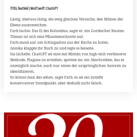
A
TITEL-Textfeld | Wolf Senff: ChatGPT
p
r
i
Lästig, überaus lästig, die ewig gleichen Versuche, den Mühen der
l
Ebene auszuweichen.
2
Farb lachte. Das Ei des Kolumbus, sagte er, ein Gordischer Knoten.
0
Tilman tat sich eine Pflaumenschnitte auf.
2
3
Farb stand auf, um Schlagsahne aus der Küche zu holen.
Annika klappte ihr Buch zu und legte es beiseite.
Sie lächelte. ChatGPT sei eine mit Mitteln von high-tech verfeinerte
Methode, Plagiate zu erstellen, spottete sie, ein Abschreiben, das es
unmöglich mache, auch nur einen der ursprünglichen Autoren zu
identifizieren.
So könne man das sehen, sagte Farb, es sei ein zutiefst
konservativer Standpunkt, aber deshalb nicht falsch.