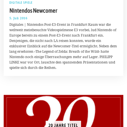
DIGITALE SPIELE
Nintendos Newcomer
5. Juli 2016
1
2
Digitales | Nintendos Post-E3-Event in Frankfurt Kaum war die
.
weltweit meistbesuchte Videospielmesse E3 vorbei, lud Nintendo of
J
Europe bereits zu einem Post-E3-Event nach Frankfurt ein.
u
l
Denjenigen, die nicht nach LA reisen konnten, wurde ein
i
exklusiver Einblick auf die Newcomer-Titel ermöglicht. Neben dem
2
lang ersehnten ›The Legend of Zelda: Breath of the Wild‹ hatte
0
1
Nintendo noch einige Überraschungen mehr auf Lager. PHILIPP
6
LINKE war vor Ort, lauschte den spannenden Präsentationen und
spielte sich durch die Reihen.
20 JAHRE TITEL