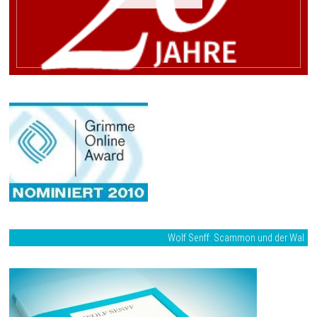
Wolf Senff: Scammon und der Wal