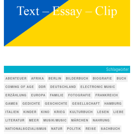
Schlagwörter
ABENTEUER
AFRIKA
BERLIN
BILDERBUCH
BIOGRAFIE
BUCH
COMING OF AGE
DDR
DEUTSCHLAND
ELECTRONIC MUSIC
ERZÄHLUNG
EUROPA
FAMILIE
FOTOGRAFIE
FRANKREICH
GAMES
GEDICHTE
GESCHICHTE
GESELLSCHAFT
HAMBURG
ITALIEN
KINDER
KINO
KRIEG
KULTURBUCH
LESEN
LIEBE
LITERATUR
MEER
MUSIK/MUSIC
MÄRCHEN
NAHRUNG
NATIONALSOZIALISMUS
NATUR
POLITIK
REISE
SACHBUCH