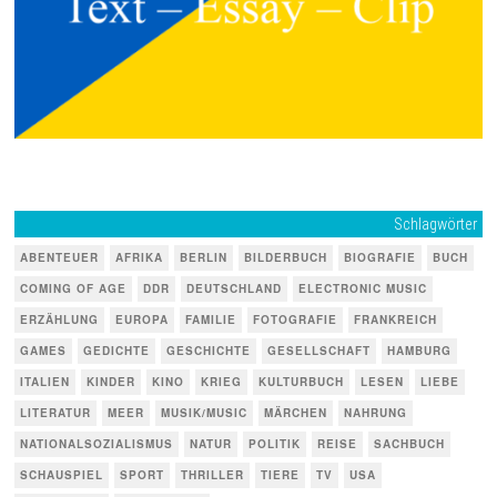
Schlagwörter
ABENTEUER
AFRIKA
BERLIN
BILDERBUCH
BIOGRAFIE
BUCH
COMING OF AGE
DDR
DEUTSCHLAND
ELECTRONIC MUSIC
ERZÄHLUNG
EUROPA
FAMILIE
FOTOGRAFIE
FRANKREICH
GAMES
GEDICHTE
GESCHICHTE
GESELLSCHAFT
HAMBURG
ITALIEN
KINDER
KINO
KRIEG
KULTURBUCH
LESEN
LIEBE
LITERATUR
MEER
MUSIK/MUSIC
MÄRCHEN
NAHRUNG
NATIONALSOZIALISMUS
NATUR
POLITIK
REISE
SACHBUCH
SCHAUSPIEL
SPORT
THRILLER
TIERE
TV
USA