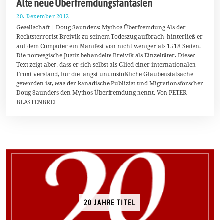
Alte neue Überfremdungsfantasien
20. Dezember 2012
1
7
Gesellschaft | Doug Saunders: Mythos Überfremdung Als der
.
Rechtsterrorist Breivik zu seinem Todeszug aufbrach, hinterließ er
M
auf dem Computer ein Manifest von nicht weniger als 1518 Seiten.
ä
r
Die norwegische Justiz behandelte Breivik als Einzeltäter. Dieser
z
Text zeigt aber, dass er sich selbst als Glied einer internationalen
2
Front verstand, für die längst unumstößliche Glaubenstatsache
0
1
geworden ist, was der kanadische Publizist und Migrationsforscher
4
Doug Saunders den Mythos Überfremdung nennt. Von PETER
BLASTENBREI
20 JAHRE TITEL