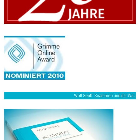
Wolf Senff: Scammon und der Wal