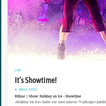
LIVE
It’s Showtime!
4. März 2020
2
5
Bühne | Show: Holiday on Ice - Showtime
.
»Holiday On Ice« hatte vor zwei Jahren 75-jähriges Jubi
M