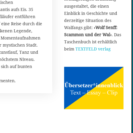
z
ischen
ausgestaltet, die einen
2
antis aufs Eis. 35
Einblick in Geschichte und
0
filäufer entführen
1
derzeitige Situation des
 eine Reise durch die
9
Walfangs gibt:
›Wolf Senff:
nkenen Legende,
Scammon und der Wal‹
. Das
le Momentaufnahmen
Taschenbuch ist erhältlich
 mystischen Stadt.
beim
TEXTFELD verlag
kunstlauf, Tanz und
 höchstem Niveau.
sich auf bunten
menten.