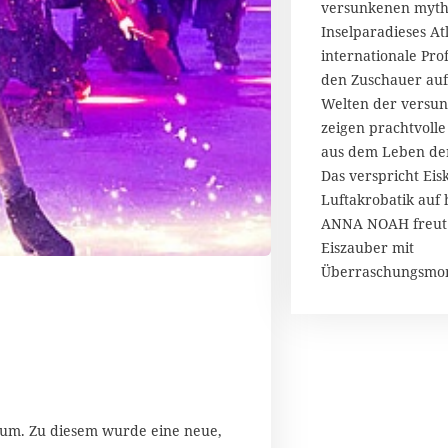
versunkenen myth
Inselparadieses Atl
internationale Pro
den Zuschauer auf
Welten der versu
zeigen prachtvol
aus dem Leben der
Das verspricht Eis
Luftakrobatik auf
ANNA NOAH freut 
Eiszauber mit
Überraschungsmo
läum. Zu diesem wurde eine neue,