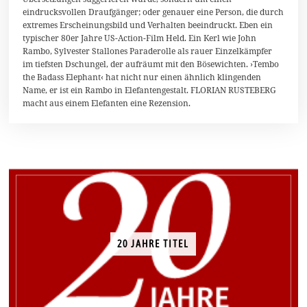
t
eindrucksvollen Draufgänger; oder genauer eine Person, die durch
o
extremes Erscheinungsbild und Verhalten beeindruckt. Eben ein
b
typischer 80er Jahre US-Action-Film Held. Ein Kerl wie John
e
r
Rambo, Sylvester Stallones Paraderolle als rauer Einzelkämpfer
2
im tiefsten Dschungel, der aufräumt mit den Bösewichten. ›Tembo
0
the Badass Elephant‹ hat nicht nur einen ähnlich klingenden
1
Name, er ist ein Rambo in Elefantengestalt. FLORIAN RUSTEBERG
5
macht aus einem Elefanten eine Rezension.
20 JAHRE TITEL