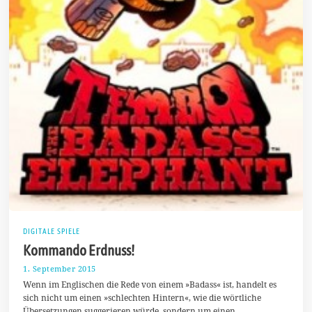
DIGITALE SPIELE
Kommando Erdnuss!
1. September 2015
2
6
Wenn im Englischen die Rede von einem »Badass« ist, handelt es
.
sich nicht um einen »schlechten Hintern«, wie die wörtliche
O
Übersetzungen suggerieren würde, sondern um einen
k