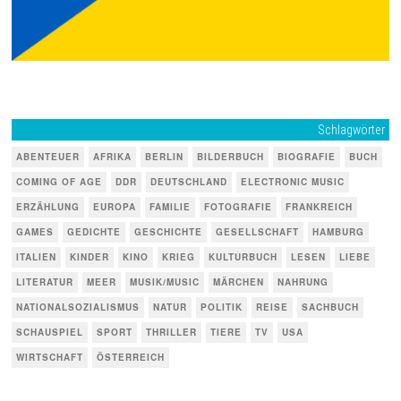
Schlagwörter
ABENTEUER
AFRIKA
BERLIN
BILDERBUCH
BIOGRAFIE
BUCH
COMING OF AGE
DDR
DEUTSCHLAND
ELECTRONIC MUSIC
ERZÄHLUNG
EUROPA
FAMILIE
FOTOGRAFIE
FRANKREICH
GAMES
GEDICHTE
GESCHICHTE
GESELLSCHAFT
HAMBURG
ITALIEN
KINDER
KINO
KRIEG
KULTURBUCH
LESEN
LIEBE
LITERATUR
MEER
MUSIK/MUSIC
MÄRCHEN
NAHRUNG
NATIONALSOZIALISMUS
NATUR
POLITIK
REISE
SACHBUCH
SCHAUSPIEL
SPORT
THRILLER
TIERE
TV
USA
WIRTSCHAFT
ÖSTERREICH