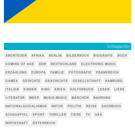
Schlagwörter
ABENTEUER
AFRIKA
BERLIN
BILDERBUCH
BIOGRAFIE
BUCH
COMING OF AGE
DDR
DEUTSCHLAND
ELECTRONIC MUSIC
ERZÄHLUNG
EUROPA
FAMILIE
FOTOGRAFIE
FRANKREICH
GAMES
GEDICHTE
GESCHICHTE
GESELLSCHAFT
HAMBURG
ITALIEN
KINDER
KINO
KRIEG
KULTURBUCH
LESEN
LIEBE
LITERATUR
MEER
MUSIK/MUSIC
MÄRCHEN
NAHRUNG
NATIONALSOZIALISMUS
NATUR
POLITIK
REISE
SACHBUCH
SCHAUSPIEL
SPORT
THRILLER
TIERE
TV
USA
WIRTSCHAFT
ÖSTERREICH