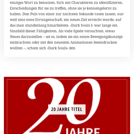
einziges Wort zu benutzen. Sich mit Charakteren zu identifizieren,
p
r
Entscheidungen für sie zu treffen, ohne sie je kennengelernt zu
i
haben. Den Puls von einer zur nächsten Sekunde rasen lassen, nur
l
weil eine neue Errungenschaft, ein neues Ziel erreicht wurde, auf
2
0
das man stundenlang hinarbeitete. ›Dark Souls I‹ war lange ein
1
Sinnbild dieser Fähigkeiten. Als viele Spiele versuchten, etwas
6
Neues darzustellen – sei es, indem sie ein neues Bewegungskonzept
einbrachten oder mit den neuesten Animationen beeindrucken
wollten –, schien sich ›Dark Souls‹ den
20 JAHRE TITEL