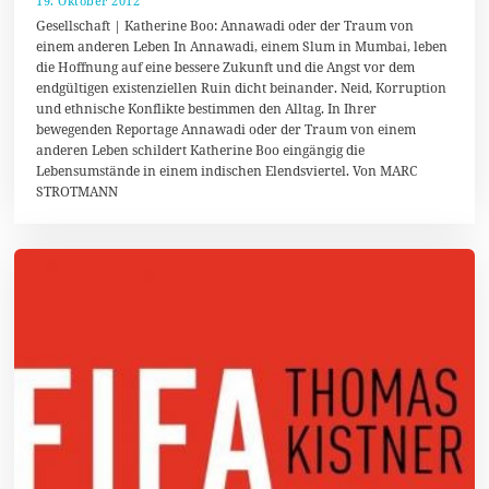
19. Oktober 2012
2
1
Gesellschaft | Katherine Boo: Annawadi oder der Traum von
.
einem anderen Leben In Annawadi, einem Slum in Mumbai, leben
J
die Hoffnung auf eine bessere Zukunft und die Angst vor dem
u
n
endgültigen existenziellen Ruin dicht beinander. Neid, Korruption
i
und ethnische Konflikte bestimmen den Alltag. In Ihrer
2
bewegenden Reportage Annawadi oder der Traum von einem
0
1
anderen Leben schildert Katherine Boo eingängig die
4
Lebensumstände in einem indischen Elendsviertel. Von MARC
STROTMANN