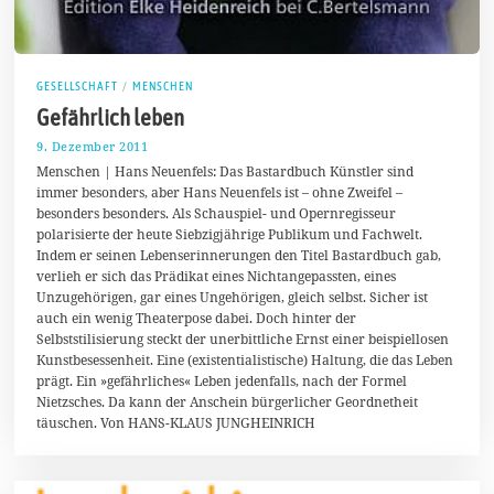
GESELLSCHAFT
/
MENSCHEN
Gefährlich leben
9. Dezember 2011
2
0
Menschen | Hans Neuenfels: Das Bastardbuch Künstler sind
.
immer besonders, aber Hans Neuenfels ist – ohne Zweifel –
M
besonders besonders. Als Schauspiel- und Opernregisseur
ä
r
polarisierte der heute Siebzigjährige Publikum und Fachwelt.
z
Indem er seinen Lebenserinnerungen den Titel Bastardbuch gab,
2
verlieh er sich das Prädikat eines Nichtangepassten, eines
0
1
Unzugehörigen, gar eines Ungehörigen, gleich selbst. Sicher ist
4
auch ein wenig Theaterpose dabei. Doch hinter der
Selbststilisierung steckt der unerbittliche Ernst einer beispiellosen
Kunstbesessenheit. Eine (existentialistische) Haltung, die das Leben
prägt. Ein »gefährliches« Leben jedenfalls, nach der Formel
Nietzsches. Da kann der Anschein bürgerlicher Geordnetheit
täuschen. Von HANS-KLAUS JUNGHEINRICH