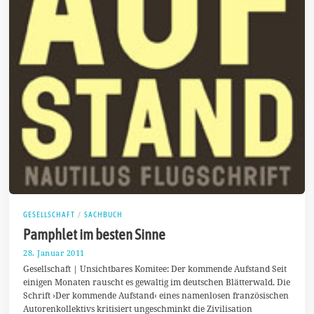
GESELLSCHAFT
/
SACHBUCH
Pamphlet im besten Sinne
28. Januar 2011
1
9
Gesellschaft | Unsichtbares Komitee: Der kommende Aufstand Seit
.
einigen Monaten rauscht es gewaltig im deutschen Blätterwald. Die
J
Schrift ›Der kommende Aufstand‹ eines namenlosen französischen
u
n
Autorenkollektivs kritisiert ungeschminkt die Zivilisation