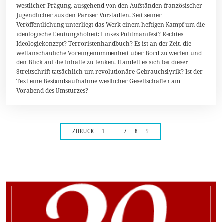
i
westlicher Prägung, ausgehend von den Aufständen französischer
2
Jugendlicher aus den Pariser Vorstädten. Seit seiner
0
1
Veröffentlichung unterliegt das Werk einem heftigen Kampf um die
4
ideologische Deutungshoheit: Linkes Politmanifest? Rechtes
Ideologiekonzept? Terroristenhandbuch? Es ist an der Zeit, die
weltanschauliche Voreingenommenheit über Bord zu werfen und
den Blick auf die Inhalte zu lenken. Handelt es sich bei dieser
Streitschrift tatsächlich um revolutionäre Gebrauchslyrik? Ist der
Text eine Bestandsaufnahme westlicher Gesellschaften am
Vorabend des Umsturzes?
ZURÜCK
1
…
7
8
9