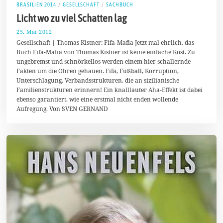
BRASILIEN 2014
/
GESELLSCHAFT
/
SACHBUCH
Licht wo zu viel Schatten lag
25. Mai 2012
1
1
Gesellschaft | Thomas Kistner: Fifa-Mafia Jetzt mal ehrlich, das
.
Buch Fifa-Mafia von Thomas Kistner ist keine einfache Kost. Zu
J
ungebremst und schnörkellos werden einem hier schallernde
u
n
Fakten um die Ohren gehauen. Fifa, Fußball, Korruption,
i
Unterschlagung, Verbandsstrukturen, die an sizilianische
2
Familienstrukturen erinnern! Ein knalllauter Aha-Effekt ist dabei
0
1
ebenso garantiert, wie eine erstmal nicht enden wollende
4
Aufregung. Von SVEN GERNAND