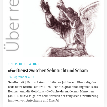
GESELLSCHAFT
/
SACHBUCH
»G«-Dienst zwischen Sehnsucht und Scham
30. September 2011
1
7
Gesellschaft | Bruno Latour: Jubilieren Jubilieren. Über religiöse
.
Rede heißt Bruno Latours Buch über die Sprachnot angesichts des
J
Heiligen und die Gott- bzw. »G«-Suche des modernen Menschen.
u
l
JOSEF BORDAT folgt ihm beim Versuch der religiösen Orientierung
i
inmitten von Anfechtung und Zweifel.
2
0