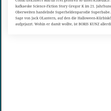
Comic-Zeichners Martin Frei gehören so unterschiedlich
D
kafkaeske Science-Fiction Story Gregor K im 21. Jahrhun
e
z
Oberweiten handelnde Superheldenparodie Superbabe. In
e
Sage von Jack O`Lantern, auf den die Halloween-Kürbisk
m
aufgejazzt. Wohin er damit wollte, ist BORIS KUNZ allerd
b
e
r
2
0
1
3