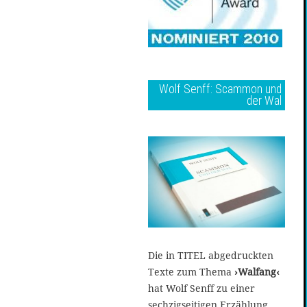
Wolf Senff: Scammon und
der Wal
Die in TITEL abgedruckten
Texte zum Thema
›Walfang‹
hat Wolf Senff zu einer
sechzigseitigen Erzählung