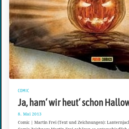
COMIC
Ja, ham‘ wir heut‘ schon Hall
8. Mai 2013
2
7
Comic | Martin Frei (Text und Zeichnungen): Lanternjac
.