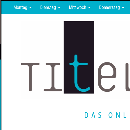
Montag
Dienstag
Mittwoch
Donnerstag
DAS ONL