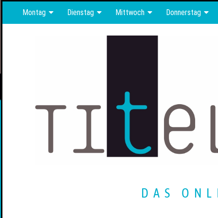
Montag
Dienstag
Mittwoch
Donnerstag
DAS ONL