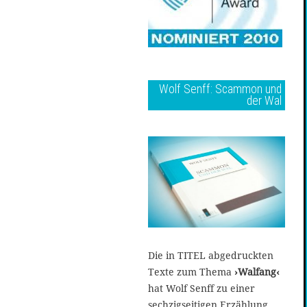
Wolf Senff: Scammon und
der Wal
Die in TITEL abgedruckten
Texte zum Thema
›Walfang‹
hat Wolf Senff zu einer
sechzigseitigen Erzählung