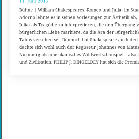
11. Juni 2015
9
.
Bühne | William Shakespeares ›Romeo und Julia‹ im St
J
Adorno lehnte es in seinen Vorlesungen zur Ästhetik ab
u
Julia‹ als Tragödie zu interpretieren, die den Übergang v
n
i
bürgerlichen Liebe markiere, da die Ära der Bürgerlichk
2
Tabus versehen sei. Dennoch hat Shakespeare auch den
0
dachte sich wohl auch der Regisseur Johannes von Matu
1
Nürnberg als amerikanisches Wildwestschauspiel – also 
5
und Zivilisation. PHILIP J. DINGELDEY hat sich die Premi