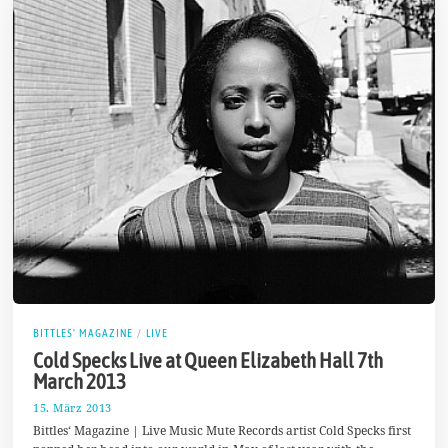
BITTLES' MAGAZINE
/
LIVE
Cold Specks Live at Queen Elizabeth Hall 7th
March 2013
15. März 2013
2
5
Bittles‘ Magazine | Live Music Mute Records artist Cold Specks first
.