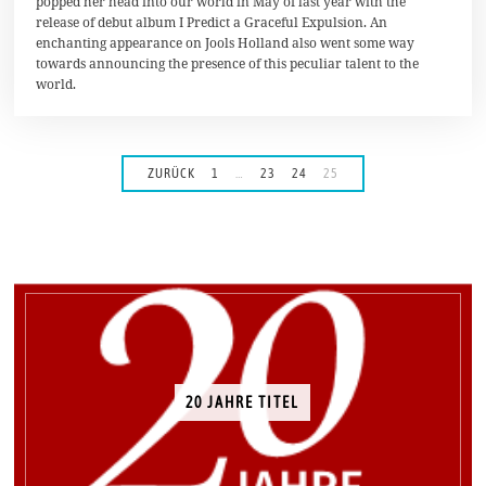
popped her head into our world in May of last year with the
S
release of debut album I Predict a Graceful Expulsion. An
e
p
enchanting appearance on Jools Holland also went some way
t
towards announcing the presence of this peculiar talent to the
e
world.
m
b
e
r
2
0
ZURÜCK
1
…
23
24
25
1
7
20 JAHRE TITEL