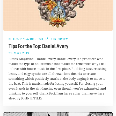
BITTLES' MAGAZINE
/
PORTRÄT & INTERVIEW
Tips For the Top: Daniel Avery
21. März 2013
1
7
Bittles‘ Magazine | Daniel Avery Daniel Avery is a producer who
.
makes the type of house music that makes me remember why I fell
A
in love with house music in the first place. Bubbling bass, crashing
u
g
beats, and edgy synths are all thrown into the mix to create
u
something which positively snarls at the body urging it to move to
s
the beat. This is music made for losing yourself. For closing your
t
2
eyes, hands in the air, dancing even though you’re exhausted, and
0
thinking to yourself ›thank fuck I am here rather than anywhere
1
else‹. By JOHN BITTLES
7