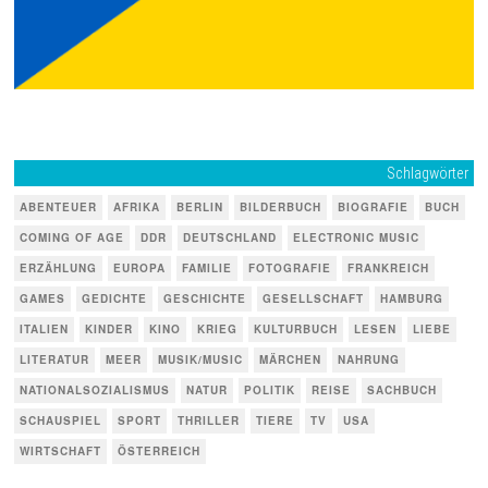
Schlagwörter
ABENTEUER
AFRIKA
BERLIN
BILDERBUCH
BIOGRAFIE
BUCH
COMING OF AGE
DDR
DEUTSCHLAND
ELECTRONIC MUSIC
ERZÄHLUNG
EUROPA
FAMILIE
FOTOGRAFIE
FRANKREICH
GAMES
GEDICHTE
GESCHICHTE
GESELLSCHAFT
HAMBURG
ITALIEN
KINDER
KINO
KRIEG
KULTURBUCH
LESEN
LIEBE
LITERATUR
MEER
MUSIK/MUSIC
MÄRCHEN
NAHRUNG
NATIONALSOZIALISMUS
NATUR
POLITIK
REISE
SACHBUCH
SCHAUSPIEL
SPORT
THRILLER
TIERE
TV
USA
WIRTSCHAFT
ÖSTERREICH