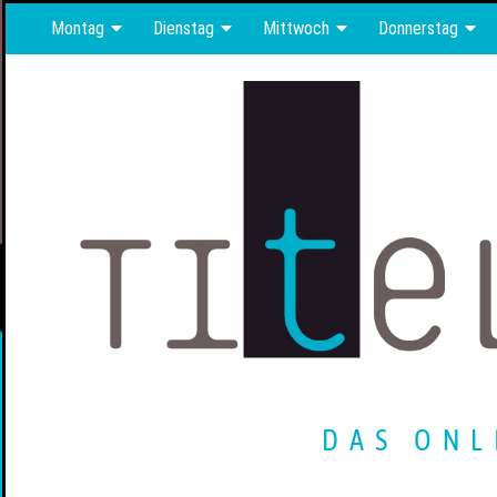
Montag
Dienstag
Mittwoch
Donnerstag
DAS ONL