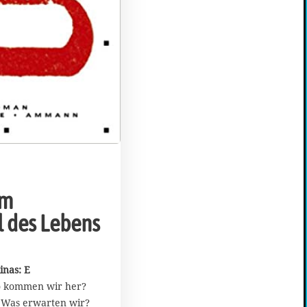
im
 des Lebens
inas: E
o kommen wir her?
 Was erwarten wir?