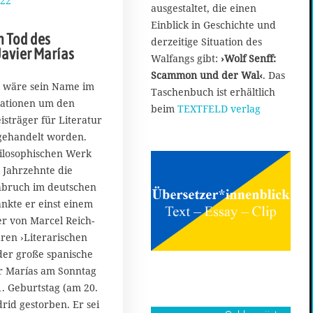
022
1
ausgestaltet, die einen
8
Einblick in Geschichte und
.
 Tod des
derzeitige Situation des
S
 Javier Marías
e
Walfangs gibt:
›Wolf Senff:
p
Scammon und der Wal‹
. Das
t
 wäre sein Name im
Taschenbuch ist erhältlich
e
lationen um den
beim
TEXTFELD verlag
m
sträger für Literatur
b
gehandelt worden.
e
ilosophischen Werk
r
2
 Jahrzehnte die
0
hbruch im deutschen
2
kte er einst einem
2
r von Marcel Reich-
ren ›Literarischen
 der große spanische
ier Marías am Sonntag
. Geburtstag (am 20.
rid gestorben. Er sei