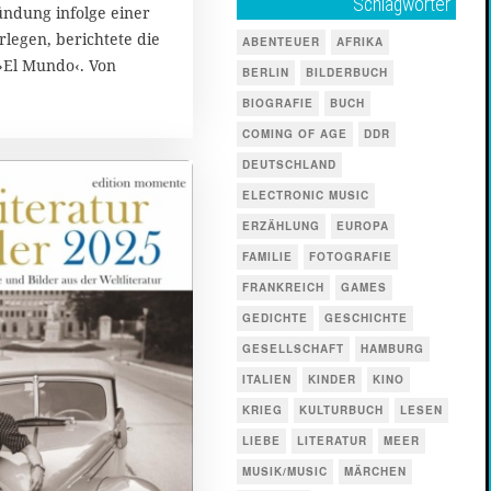
Schlagwörter
ndung infolge einer
rlegen, berichtete die
ABENTEUER
AFRIKA
›El Mundo‹. Von
BERLIN
BILDERBUCH
BIOGRAFIE
BUCH
COMING OF AGE
DDR
DEUTSCHLAND
ELECTRONIC MUSIC
ERZÄHLUNG
EUROPA
FAMILIE
FOTOGRAFIE
FRANKREICH
GAMES
GEDICHTE
GESCHICHTE
GESELLSCHAFT
HAMBURG
ITALIEN
KINDER
KINO
KRIEG
KULTURBUCH
LESEN
LIEBE
LITERATUR
MEER
MUSIK/MUSIC
MÄRCHEN