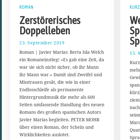
ROMAN
KURZ
Zerstörerisches
We
Doppelleben
Sp
Sp
23. September 2019
3
0
Roman | Javier Marías: Berta Isla Welch
15. 
.
ein Romaneinstieg! »Es gab eine Zeit, da
S
Kurz
war sie sich nicht sicher, ob ihr Mann
e
mehr
p
ihr Mann war.« Damit sind Zweifel und
Gewi
t
Misstrauen gesät, die wie in einer
span
e
Endlosschleife als permanente
kürz
m
Hintergrundmusik die mehr als 600
b
ziem
Seiten umfassende Handlung des neuen
e
nach
r
Romans des großen spanischen Autors
sein
2
Javier Marías begleiten. PETER MOHR
Marc
0
über einen Roman, der Schein und
Quar
1
Wirklichkeiten auslotet.
9
Spra