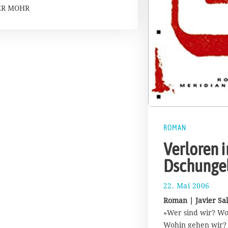
ER MOHR
ROMAN
Verloren 
Dschungel
22. Mai 2006
6
.
Roman | Javier Sal
J
»Wer sind wir? W
u
Wohin gehen wir?
l