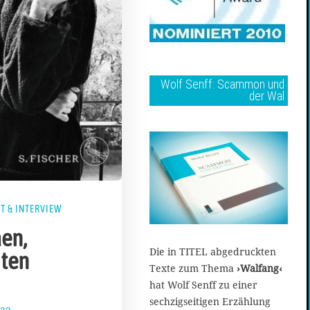
Wolf Senff: Scammon und
der Wal
T & INTERVIEW
äen,
Die in TITEL abgedruckten
ten
Texte zum Thema
›Walfang‹
hat Wolf Senff zu einer
sechzigseitigen Erzählung