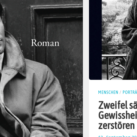
MENSCHEN
/
PORTRÄ
Zweifel s
Gewisshei
zerstören