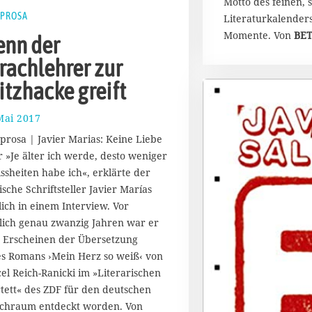
Motto des feinen, 
r
PROSA
Literaturkalenders
2
Momente. Von
BET
0
nn der
2
rachlehrer zur
5
itzhacke greift
Mai 2017
2
4
prosa | Javier Marias: Keine Liebe
.
 »Je älter ich werde, desto weniger
M
ssheiten habe ich«, erklärte der
a
i
ische Schriftsteller Javier Marías
2
lich in einem Interview. Vor
0
lich genau zwanzig Jahren war er
1
 Erscheinen der Übersetzung
7
es Romans ›Mein Herz so weiß‹ von
el Reich-Ranicki im »Literarischen
tett« des ZDF für den deutschen
chraum entdeckt worden. Von