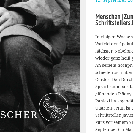
12. September 2
Menschen | Zum
Schriftstellers
In einigen Wochen
Vorfeld der Speku
nächsten Nobelprei
wieder ganz heiß 
An seinem hochph
schieden sich über
Geister. Den Durc
Sprachraum verdan
glühenden Plädoye
Ranicki im legendä
Quartett‹. Nun ist
Schriftsteller Jav
kurz vor seinem 71
September) in Mad