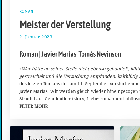
ROMAN
Meister der Verstellung
2. Januar 2023
1
2
.
Roman | Javier Marías: Tomás Nevinson
J
a
n
»
Wer hätte an seiner Stelle nicht ebenso gehandelt, hätt
u
gestreichelt und die Versuchung empfunden, kaltblütig
a
des letzten Romans des am 11. September verstorbenen g
r
Javier Marías. Wir werden gleich wieder hineingezogen i
2
Strudel aus Geheimdienststory, Liebesroman und philos
0
2
PETER MOHR
3