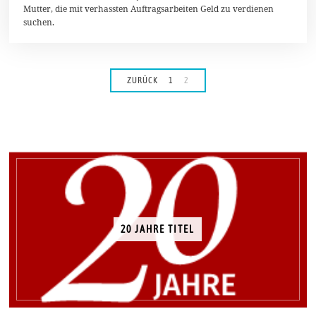
2
Mutter, die mit verhassten Auftragsarbeiten Geld zu verdienen
0
suchen.
1
4
ZURÜCK
1
2
20 JAHRE TITEL