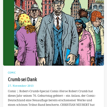
COMIC
Crumb sei Dank
27. November 2013
2
0
Comic | Robert-Crumb-Special Comic-Heroe Robert Crumb hat
.
dieses Jahr seinen 70. Geburtstag gefeiert – ein Anlass, der Comic-
D
Deutschland eine Neuauflage bereits erschienener Werke und
e
z
einen schönen Tribut-Band bescherte. CHRISTIAN NEUBERT hat