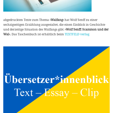
abgedruckten Texte zum Thema
›Walfang‹
hat Wolf Senff zu einer
sechzigseitigen Erzählung ausgestaltet, die einen Einblick in Geschichte
und derzeitige Situation des Walfangs gibt:
›Wolf Senff: Scammon und der
Wal‹
. Das Taschenbuch ist erhältlich beim
TEXTFELD verlag