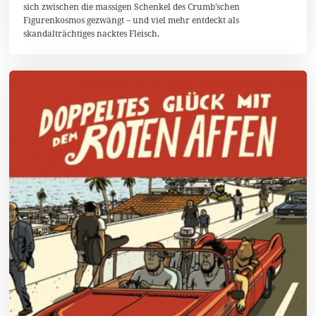
e
sich zwischen die massigen Schenkel des Crumb’schen
m
Figurenkosmos gezwängt – und viel mehr entdeckt als
b
e
skandalträchtiges nacktes Fleisch.
r
2
0
1
3