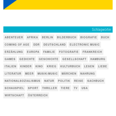
Schlagwörter
ABENTEUER
AFRIKA
BERLIN
BILDERBUCH
BIOGRAFIE
BUCH
COMING OF AGE
DDR
DEUTSCHLAND
ELECTRONIC MUSIC
ERZÄHLUNG
EUROPA
FAMILIE
FOTOGRAFIE
FRANKREICH
GAMES
GEDICHTE
GESCHICHTE
GESELLSCHAFT
HAMBURG
ITALIEN
KINDER
KINO
KRIEG
KULTURBUCH
LESEN
LIEBE
LITERATUR
MEER
MUSIK/MUSIC
MÄRCHEN
NAHRUNG
NATIONALSOZIALISMUS
NATUR
POLITIK
REISE
SACHBUCH
SCHAUSPIEL
SPORT
THRILLER
TIERE
TV
USA
WIRTSCHAFT
ÖSTERREICH