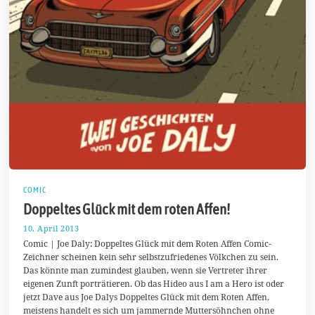
COMIC
Doppeltes Glück mit dem roten Affen!
10. April 2013
1
1
Comic | Joe Daly: Doppeltes Glück mit dem Roten Affen Comic-
.
Zeichner scheinen kein sehr selbstzufriedenes Völkchen zu sein.
J
Das könnte man zumindest glauben, wenn sie Vertreter ihrer
a
n
eigenen Zunft porträtieren. Ob das Hideo aus I am a Hero ist oder
u
jetzt Dave aus Joe Dalys Doppeltes Glück mit dem Roten Affen,
a
meistens handelt es sich um jammernde Muttersöhnchen ohne
r