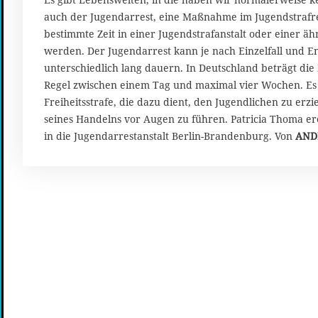
i
auch der Jugendarrest, eine Maßnahme im Jugendstrafrec
2
bestimmte Zeit in einer Jugendstrafanstalt oder einer ä
0
werden. Der Jugendarrest kann je nach Einzelfall und E
2
unterschiedlich lang dauern. In Deutschland beträgt die
5
Regel zwischen einem Tag und maximal vier Wochen. Es i
Freiheitsstrafe, die dazu dient, den Jugendlichen zu e
seines Handelns vor Augen zu führen. Patricia Thoma erö
in die Jugendarrestanstalt Berlin-Brandenburg. Von
AND