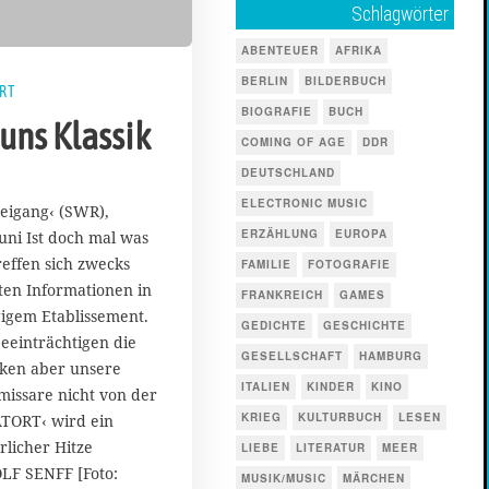
Schlagwörter
ABENTEUER
AFRIKA
BERLIN
BILDERBUCH
RT
BIOGRAFIE
BUCH
uns Klassik
COMING OF AGE
DDR
DEUTSCHLAND
ELECTRONIC MUSIC
reigang‹ (SWR),
ERZÄHLUNG
EUROPA
Juni Ist doch mal was
reffen sich zwecks
FAMILIE
FOTOGRAFIE
ten Informationen in
FRANKREICH
GAMES
igem Etablissement.
GEDICHTE
GESCHICHTE
einträchtigen die
GESELLSCHAFT
HAMBURG
nken aber unsere
ITALIEN
KINDER
KINO
issare nicht von der
KRIEG
KULTURBUCH
LESEN
ATORT‹ wird ein
licher Hitze
LIEBE
LITERATUR
MEER
LF SENFF [Foto:
MUSIK/MUSIC
MÄRCHEN