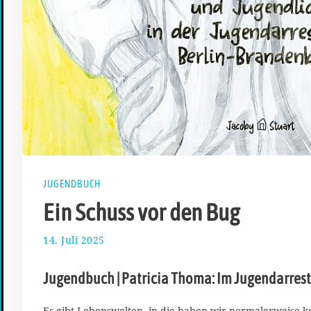
JUGENDBUCH
Ein Schuss vor den Bug
14. Juli 2025
2
7
.
Jugendbuch | Patricia Thoma: Im Jugendarrest
J
u
l
Es gibt Lebenswelten, in die haben wir normalerweise ke