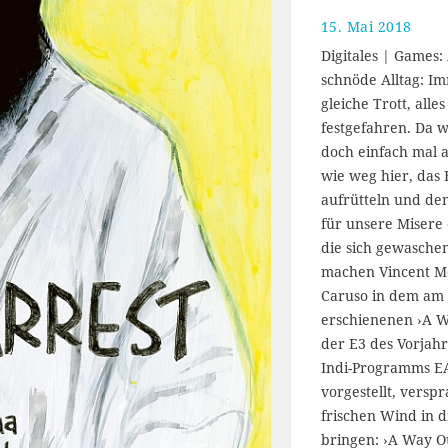
15. Mai 2018
2
1
Digitales | Games:
.
schnöde Alltag: I
M
gleiche Trott, alles
a
i
festgefahren. Da 
2
doch einfach mal 
0
wie weg hier, das 
1
aufrütteln und de
8
für unsere Misere 
die sich gewasche
machen Vincent Mo
Caruso in dem am 
erschienenen ›A W
der E3 des Vorjah
Indi-Programms EA
vorgestellt, verspr
frischen Wind in d
bringen: ›A Way Ou