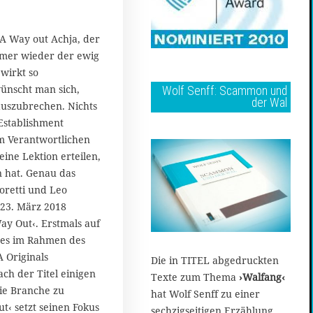
 A Way out Achja, der
mmer wieder der ewig
 wirkt so
wünscht man sich,
Wolf Senff: Scammon und
der Wal
auszubrechen. Nichts
Establishment
m Verantwortlichen
eine Lektion erteilen,
n hat. Genau das
retti und Leo
23. März 2018
ay Out‹. Erstmals auf
res im Rahmen des
 Originals
Die in TITEL abgedruckten
ach der Titel einigen
Texte zum Thema
›Walfang‹
ie Branche zu
hat Wolf Senff zu einer
t‹ setzt seinen Fokus
sechzigseitigen Erzählung