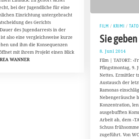
ht, bei der Jugendliche für eine
hnlichen Einrichtung untergebracht
ntscheidung des Gerichts
FILM
/
KRIMI
/
TATO
 Dauer des Jugendarrests in der
Sie geben 
st also eine vergleichsweise kurze
rziehen und ihm die Konsequenzen
8. Juni 2014
1
ffnet mit ihrem Projekt einen Blick
0
REA WANNER
Film | TATORT: ›F
.
Pfingstmontag, 9. 
J
Nettes. Ermittler t
u
n
Austausch der letz
i
Ramonas einschläg
2
Nebengeräusche be
0
Konzentration, le
1
ausgebufften Komm
4
Arbeit ab, dem ›T
Schuss frühsommer
zugeführt. Von WO