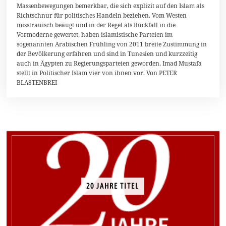
Massenbewegungen bemerkbar, die sich explizit auf den Islam als
e
z
Richtschnur für politisches Handeln beziehen. Vom Westen
e
misstrauisch beäugt und in der Regel als Rückfall in die
m
Vormoderne gewertet, haben islamistische Parteien im
b
e
sogenannten Arabischen Frühling von 2011 breite Zustimmung in
r
der Bevölkerung erfahren und sind in Tunesien und kurzzeitig
2
auch in Ägypten zu Regierungsparteien geworden. Imad Mustafa
0
stellt in Politischer Islam vier von ihnen vor. Von PETER
1
3
BLASTENBREI
20 JAHRE TITEL