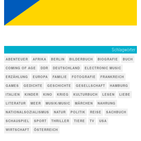
Schlagwörter
ABENTEUER
AFRIKA
BERLIN
BILDERBUCH
BIOGRAFIE
BUCH
COMING OF AGE
DDR
DEUTSCHLAND
ELECTRONIC MUSIC
ERZÄHLUNG
EUROPA
FAMILIE
FOTOGRAFIE
FRANKREICH
GAMES
GEDICHTE
GESCHICHTE
GESELLSCHAFT
HAMBURG
ITALIEN
KINDER
KINO
KRIEG
KULTURBUCH
LESEN
LIEBE
LITERATUR
MEER
MUSIK/MUSIC
MÄRCHEN
NAHRUNG
NATIONALSOZIALISMUS
NATUR
POLITIK
REISE
SACHBUCH
SCHAUSPIEL
SPORT
THRILLER
TIERE
TV
USA
WIRTSCHAFT
ÖSTERREICH