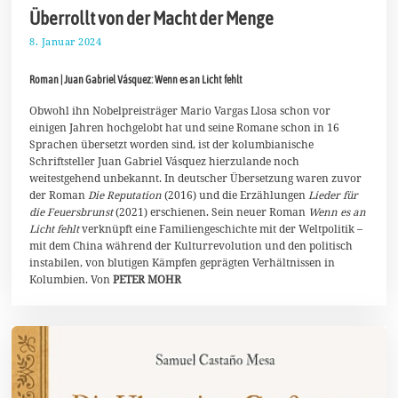
Überrollt von der Macht der Menge
8. Januar 2024
2
8
.
Roman | Juan Gabriel Vásquez: Wenn es an Licht fehlt
J
a
n
Obwohl ihn Nobelpreisträger Mario Vargas Llosa schon vor
u
einigen Jahren hochgelobt hat und seine Romane schon in 16
a
Sprachen übersetzt worden sind, ist der kolumbianische
r
Schriftsteller Juan Gabriel Vásquez hierzulande noch
2
0
weitestgehend unbekannt. In deutscher Übersetzung waren zuvor
2
der Roman
Die Reputation
(2016) und die Erzählungen
Lieder für
4
die Feuersbrunst
(2021) erschienen. Sein neuer Roman
Wenn es an
Licht fehlt
verknüpft eine Familiengeschichte mit der Weltpolitik –
mit dem China während der Kulturrevolution und den politisch
instabilen, von blutigen Kämpfen geprägten Verhältnissen in
Kolumbien. Von
PETER MOHR