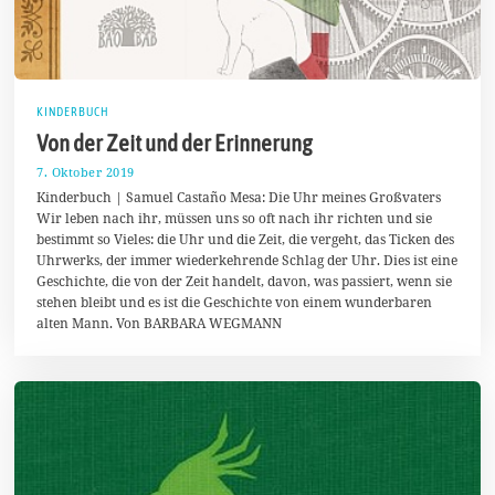
KINDERBUCH
Von der Zeit und der Erinnerung
7. Oktober 2019
1
0
Kinderbuch | Samuel Castaño Mesa: Die Uhr meines Großvaters
.
Wir leben nach ihr, müssen uns so oft nach ihr richten und sie
O
bestimmt so Vieles: die Uhr und die Zeit, die vergeht, das Ticken des
k
t
Uhrwerks, der immer wiederkehrende Schlag der Uhr. Dies ist eine
o
Geschichte, die von der Zeit handelt, davon, was passiert, wenn sie
b
stehen bleibt und es ist die Geschichte von einem wunderbaren
e
r
alten Mann. Von BARBARA WEGMANN
2
0
1
9