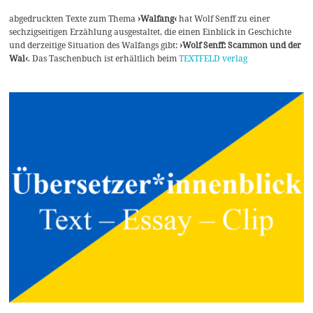
abgedruckten Texte zum Thema
›Walfang‹
hat Wolf Senff zu einer
sechzigseitigen Erzählung ausgestaltet, die einen Einblick in Geschichte
und derzeitige Situation des Walfangs gibt:
›Wolf Senff: Scammon und der
Wal‹
. Das Taschenbuch ist erhältlich beim
TEXTFELD verlag