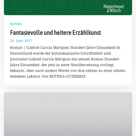
ROMAN
Fantasievolle und heitere Erzählkunst
26. Juni 2017
3
.
Roman | Gabriel Garcia Márquez: Hundert Jahre Einsamkeit In
J
Deutschland wurde der kolumbianische Schriftsteller und
u
Journalist Gabriel García Márquez mit seinem Roman Hundert
l
i
Jahre Einsamkeit, der jetzt in einer Neuübersetzung vorliegt,
2
bekannt. Aber auch andere Werke von ihm zählen zu einer allseits
0
beliebten Lektüre. Von BETTINA GUTIÈRREZ
1
7