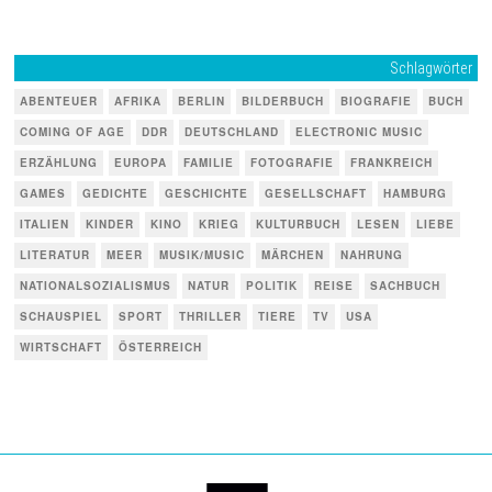
Schlagwörter
ABENTEUER
AFRIKA
BERLIN
BILDERBUCH
BIOGRAFIE
BUCH
COMING OF AGE
DDR
DEUTSCHLAND
ELECTRONIC MUSIC
ERZÄHLUNG
EUROPA
FAMILIE
FOTOGRAFIE
FRANKREICH
GAMES
GEDICHTE
GESCHICHTE
GESELLSCHAFT
HAMBURG
ITALIEN
KINDER
KINO
KRIEG
KULTURBUCH
LESEN
LIEBE
LITERATUR
MEER
MUSIK/MUSIC
MÄRCHEN
NAHRUNG
NATIONALSOZIALISMUS
NATUR
POLITIK
REISE
SACHBUCH
SCHAUSPIEL
SPORT
THRILLER
TIERE
TV
USA
WIRTSCHAFT
ÖSTERREICH