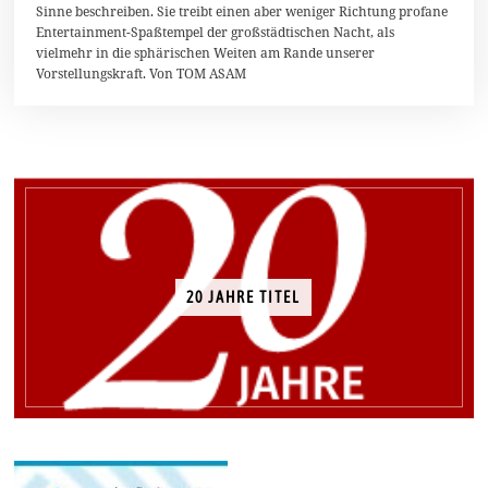
r
Sinne beschreiben. Sie treibt einen aber weniger Richtung profane
u
Entertainment-Spaßtempel der großstädtischen Nacht, als
a
r
vielmehr in die sphärischen Weiten am Rande unserer
2
Vorstellungskraft. Von TOM ASAM
0
1
4
20 JAHRE TITEL