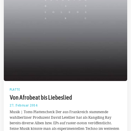
PLATTE
Von Afrobeat bis Liebeslied
27. Februar 2014
2
7
Musik | Toms Plattencheck Der aus Frankreich stammende
.
wahlberliner Produzent David Letellier hat als Kangding Ray
F
bereits diverse Alben bzw. EPs auf raster-noton veröffentlicht.
e
b
Seine Musik könnte man als experimentellen Techno im weitesten