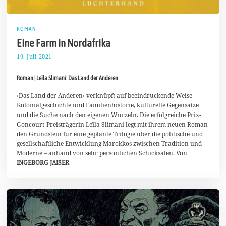
ROMAN
Eine Farm in Nordafrika
19. Juli 2021
2
4
.
Roman | Leïla Slimani: Das Land der Anderen
J
u
l
›Das Land der Anderen‹ verknüpft auf beeindruckende Weise
i
Kolonialgeschichte und Familienhistorie, kulturelle Gegensätze
2
und die Suche nach den eigenen Wurzeln. Die erfolgreiche Prix-
0
Goncourt-Preisträgerin Leïla Slimani legt mit ihrem neuen Roman
2
1
den Grundstein für eine geplante Trilogie über die politische und
gesellschaftliche Entwicklung Marokkos zwischen Tradition und
Moderne – anhand von sehr persönlichen Schicksalen. Von
INGEBORG JAISER