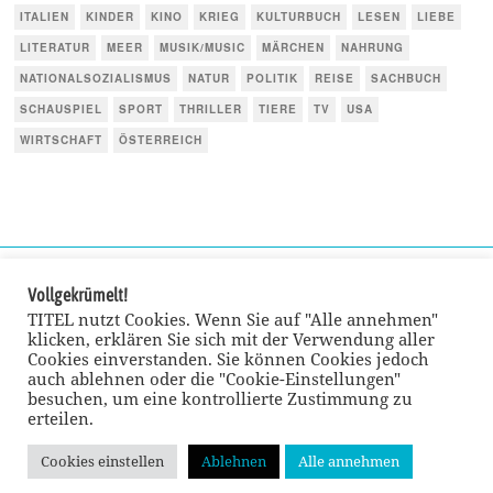
ITALIEN
KINDER
KINO
KRIEG
KULTURBUCH
LESEN
LIEBE
LITERATUR
MEER
MUSIK/MUSIC
MÄRCHEN
NAHRUNG
NATIONALSOZIALISMUS
NATUR
POLITIK
REISE
SACHBUCH
SCHAUSPIEL
SPORT
THRILLER
TIERE
TV
USA
WIRTSCHAFT
ÖSTERREICH
Vollgekrümelt!
TITEL nutzt Cookies. Wenn Sie auf "Alle annehmen"
klicken, erklären Sie sich mit der Verwendung aller
Cookies einverstanden. Sie können Cookies jedoch
auch ablehnen oder die "Cookie-Einstellungen"
besuchen, um eine kontrollierte Zustimmung zu
erteilen.
Cookies einstellen
Ablehnen
Alle annehmen
© TITEL kulturmagazin 2022