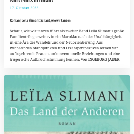
17. Oktober 2022
3
0
.
Roman | Leïla Slimani: Schaut, wie wir tanzen
O
k
t
Schaut, wie wir tanzen führt als zweiter Band Leïla Slimanis große
o
Familientrilogie weiter, in ein Marokko nach der Unabhängigkeit,
b
in eine Ära des Wandels und der Neuorientierung. Aus
e
wechselnden Standpunkten und Erzählperspektiven lernen wir
r
2
aufbegehrende Frauen, unkonventionelle Beziehungen und eine
0
trügerische Aufbruchsstimmung kennen. Von
INGEBORG JAISER
2
2