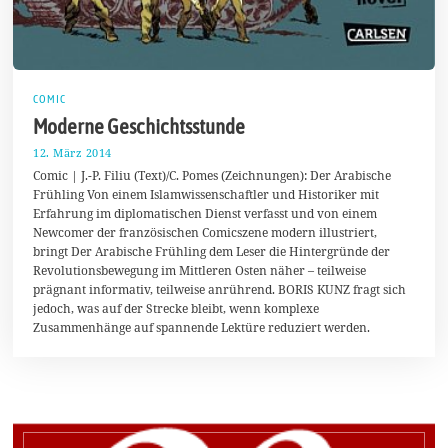
COMIC
Moderne Geschichtsstunde
12. März 2014
2
2
Comic | J.-P. Filiu (Text)/C. Pomes (Zeichnungen): Der Arabische
.
Frühling Von einem Islamwissenschaftler und Historiker mit
M
Erfahrung im diplomatischen Dienst verfasst und von einem
ä
r
Newcomer der französischen Comicszene modern illustriert,
z
bringt Der Arabische Frühling dem Leser die Hintergründe der
2
Revolutionsbewegung im Mittleren Osten näher – teilweise
0
1
prägnant informativ, teilweise anrührend. BORIS KUNZ fragt sich
4
jedoch, was auf der Strecke bleibt, wenn komplexe
Zusammenhänge auf spannende Lektüre reduziert werden.