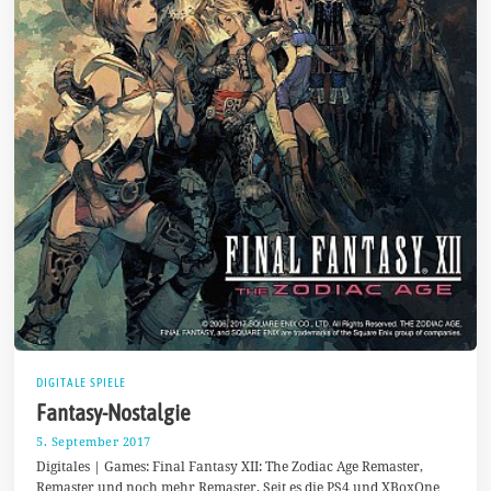
DIGITALE SPIELE
Fantasy-Nostalgie
5. September 2017
1
1
Digitales | Games: Final Fantasy XII: The Zodiac Age Remaster,
.
Remaster und noch mehr Remaster. Seit es die PS4 und XBoxOne
M