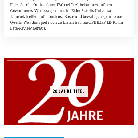
i
Elder Scrolls Online (kurz ESO) trifft Altbekanntes auf neu
l
Gewonnenes. Wir bewegen uns im Elder Scrolls-Universum
2
0
Tamriel, treffen auf monströse Bosse und bewältigen spannende
1
Quests. Was das Spiel noch zu bieten hat, fand PHILIPP LINKE im
4
Beta-Review heraus.
20 JAHRE TITEL