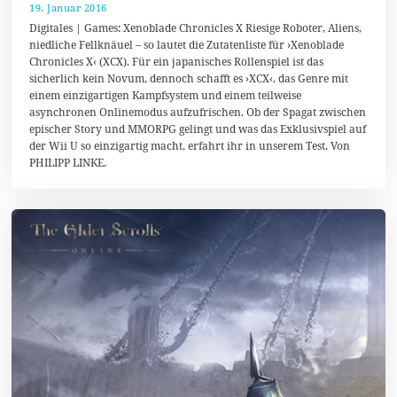
19. Januar 2016
1
7
Digitales | Games: Xenoblade Chronicles X Riesige Roboter, Aliens,
.
niedliche Fellknäuel – so lautet die Zutatenliste für ›Xenoblade
M
Chronicles X‹ (XCX). Für ein japanisches Rollenspiel ist das
a
i
sicherlich kein Novum, dennoch schafft es ›XCX‹, das Genre mit
2
einem einzigartigen Kampfsystem und einem teilweise
0
asynchronen Onlinemodus aufzufrischen. Ob der Spagat zwischen
1
6
epischer Story und MMORPG gelingt und was das Exklusivspiel auf
der Wii U so einzigartig macht, erfahrt ihr in unserem Test. Von
PHILIPP LINKE.