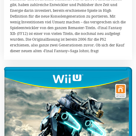
gibt, haben zahlreiche Entwickler und Publisher ihre Zeit und
a
i
Energie darin investiert, bereits erschienene Spiele in High
2
Definition für die neue Konsolengeneration zu portieren. Mit
0
wenig Investitionen viel Umsatz machen – das versprechen sich die
1
8
Spieleentwickler von den ganzen Remaster-Titeln. ›Final Fantasy
XII‹ (FF12) ist einer von vielen Titeln, die nochmal neu aufgelegt
wurden. Die Originalfassung ist bereits 2006 für die PS2
erschienen, also ganze zwei Generationen zuvor. Ob sich der Kauf
dieser neuen alten ›Final Fantasy‹-Saga lohnt, fragt