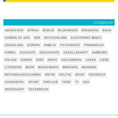
Schlagwörter
ABENTEUER
AFRIKA
BERLIN
BILDERBUCH
BIOGRAFIE
BUCH
COMING OF AGE
DDR
DEUTSCHLAND
ELECTRONIC MUSIC
ERZÄHLUNG
EUROPA
FAMILIE
FOTOGRAFIE
FRANKREICH
GAMES
GEDICHTE
GESCHICHTE
GESELLSCHAFT
HAMBURG
ITALIEN
KINDER
KINO
KRIEG
KULTURBUCH
LESEN
LIEBE
LITERATUR
MEER
MUSIK/MUSIC
MÄRCHEN
NAHRUNG
NATIONALSOZIALISMUS
NATUR
POLITIK
REISE
SACHBUCH
SCHAUSPIEL
SPORT
THRILLER
TIERE
TV
USA
WIRTSCHAFT
ÖSTERREICH