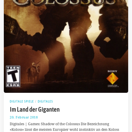
DIGITALE SPIELE
/
DIGITALES
Im Land der Giganten
20. Februar 2018
1
1
Digitales | Games: Shadow of the Colossus Die Bezeichnung
.
»Koloss« lässt die meisten Europäer wohl instinktiv an den Koloss
M