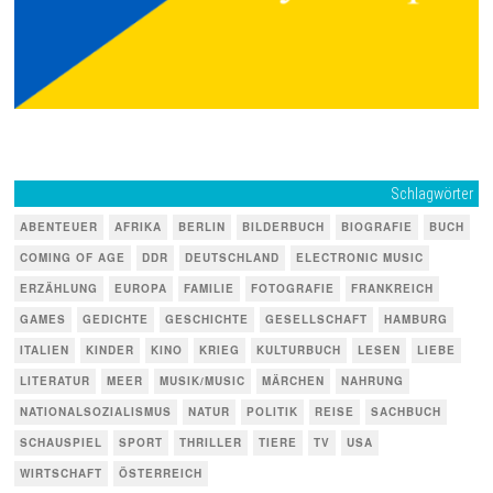
Schlagwörter
ABENTEUER
AFRIKA
BERLIN
BILDERBUCH
BIOGRAFIE
BUCH
COMING OF AGE
DDR
DEUTSCHLAND
ELECTRONIC MUSIC
ERZÄHLUNG
EUROPA
FAMILIE
FOTOGRAFIE
FRANKREICH
GAMES
GEDICHTE
GESCHICHTE
GESELLSCHAFT
HAMBURG
ITALIEN
KINDER
KINO
KRIEG
KULTURBUCH
LESEN
LIEBE
LITERATUR
MEER
MUSIK/MUSIC
MÄRCHEN
NAHRUNG
NATIONALSOZIALISMUS
NATUR
POLITIK
REISE
SACHBUCH
SCHAUSPIEL
SPORT
THRILLER
TIERE
TV
USA
WIRTSCHAFT
ÖSTERREICH