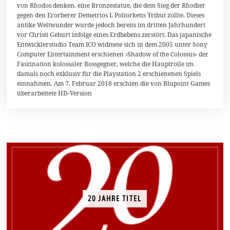
von Rhodos denken, eine Bronzestatue, die dem Sieg der Rhodier
a
i
gegen den Erorberer Demetrios I. Poliorketis Tribut zollte. Dieses
2
antike Weltwunder wurde jedoch bereits im dritten Jahrhundert
0
vor Christi Geburt infolge eines Erdbebens zerstört. Das japanische
1
8
Entwicklerstudio Team ICO widmete sich in dem 2005 unter Sony
Computer Entertainment erschienen ›Shadow of the Colossus‹ der
Faszination kolossaler Bossgegner, welche die Hauptrolle im
damals noch exklusiv für die Playstation 2 erschienenen Spiels
einnahmen. Am 7. Februar 2018 erschien die von Blupoint Games
überarbeitete HD-Version
20 JAHRE TITEL