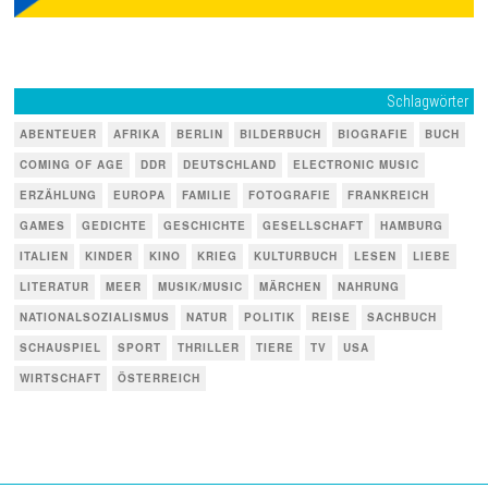
Schlagwörter
ABENTEUER
AFRIKA
BERLIN
BILDERBUCH
BIOGRAFIE
BUCH
COMING OF AGE
DDR
DEUTSCHLAND
ELECTRONIC MUSIC
ERZÄHLUNG
EUROPA
FAMILIE
FOTOGRAFIE
FRANKREICH
GAMES
GEDICHTE
GESCHICHTE
GESELLSCHAFT
HAMBURG
ITALIEN
KINDER
KINO
KRIEG
KULTURBUCH
LESEN
LIEBE
LITERATUR
MEER
MUSIK/MUSIC
MÄRCHEN
NAHRUNG
NATIONALSOZIALISMUS
NATUR
POLITIK
REISE
SACHBUCH
SCHAUSPIEL
SPORT
THRILLER
TIERE
TV
USA
WIRTSCHAFT
ÖSTERREICH