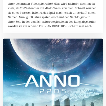
einer bekannten Videospielreihe? »Das wird nichts!«, dachten da
r
i
viele, als 2009 ebendies mit ›Halo Wars‹ erschien. Schnell wurden
l
sie eines Besseren belehrt, das Spiel machte sich unverhofft einen
2
Namen. Nun, gut 8 Jahre später, erscheint der Nachfolger – in
0
1
einer Zeit, in der den Echtzeitstrategiespielen der Rang abgelaufen
7
worden zu ein scheint. FLORIAN RUSTEBERG schaut mal nach.