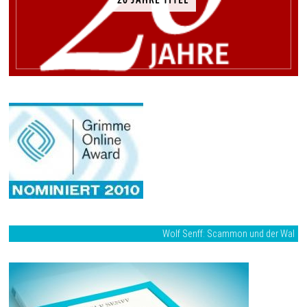
20 JAHRE TITEL
Wolf Senff: Scammon und der Wal