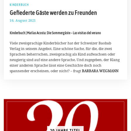
KINDERBUCH
Gefiederte Gäste werden zu Freunden
16. August 2021
2
0
.
Kinderbuch | Matías Acosta: Die Sommergäste – Las visitas del verano
A
u
g
Viele zweisprachige Kinderbücher hat der Schweizer Baobab
u
Verlag in seinem Angebot. Eine schöne Sache, für die, die zwei
s
Sprachen beherrschen, zweisprachig als Kind aufwachsen oder
t
neugierig sind auf eine andere Sprache. Und zugegeben, der Klang
2
0
einer anderen Sprache lässt eine Geschichte doch noch
2
spannender erscheinen, oder nicht? – fragt
BARBARA WEGMANN
1