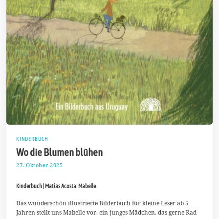
KINDERBUCH
Wo die Blumen blühen
27. Oktober 2025
2
.
N
Kinderbuch | Matías Acosta: Mabelle
o
v
e
Das wunderschön illustrierte Bilderbuch für kleine Leser ab 5
m
Jahren stellt uns Mabelle vor, ein junges Mädchen, das gerne Rad
b