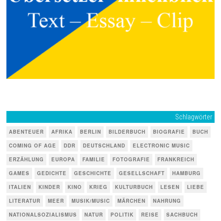
Schlagwörter
ABENTEUER
AFRIKA
BERLIN
BILDERBUCH
BIOGRAFIE
BUCH
COMING OF AGE
DDR
DEUTSCHLAND
ELECTRONIC MUSIC
ERZÄHLUNG
EUROPA
FAMILIE
FOTOGRAFIE
FRANKREICH
GAMES
GEDICHTE
GESCHICHTE
GESELLSCHAFT
HAMBURG
ITALIEN
KINDER
KINO
KRIEG
KULTURBUCH
LESEN
LIEBE
LITERATUR
MEER
MUSIK/MUSIC
MÄRCHEN
NAHRUNG
NATIONALSOZIALISMUS
NATUR
POLITIK
REISE
SACHBUCH