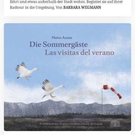
fährt und etwas außerhalb der Stadt wohnt. Begleitet sie auf ihrer
e
Radtour in die Umgebung. Von
BARBARA WEGMANN
r
2
0
2
5