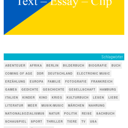
Schlagwörter
ABENTEUER
AFRIKA
BERLIN
BILDERBUCH
BIOGRAFIE
BUCH
COMING OF AGE
DDR
DEUTSCHLAND
ELECTRONIC MUSIC
ERZÄHLUNG
EUROPA
FAMILIE
FOTOGRAFIE
FRANKREICH
GAMES
GEDICHTE
GESCHICHTE
GESELLSCHAFT
HAMBURG
ITALIEN
KINDER
KINO
KRIEG
KULTURBUCH
LESEN
LIEBE
LITERATUR
MEER
MUSIK/MUSIC
MÄRCHEN
NAHRUNG
NATIONALSOZIALISMUS
NATUR
POLITIK
REISE
SACHBUCH
SCHAUSPIEL
SPORT
THRILLER
TIERE
TV
USA