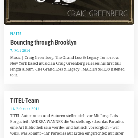
PLATTE
Bouncing through Brooklyn
7. Mai 2014
1
5
Music | Craig Greenberg: The Grand Loss & Legacy Tomorrow,
.
New York based musician Craig Greenberg releases his first full
M
length album ›The Grand Loss & Legacy‹. MARTIN SPIESS listened
a
i
to it.
2
0
1
5
TITEL-Team
11. Februar 2014
1
.
TITEL-Autorinnen und Autoren stellen sich vor Mit Jorge Luis
A
Borges teilt ANDREA WANNER die Vorstellung, »dass das Paradies
p
eine Art Bibliothek sein werde« und hat sich vorsorglich – wer
r
i
weiß, was kommt – ihr Paradies auf Erden eingerichtet: mit ihrer
l