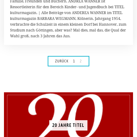
Familie, Freunden und Büchern. ANDREA WANNER ist
2
Ressortleiterin für den Bereich Kinder- und Jugendbuch bei TITEL
0
2
kulturmagazin. | Alle Beiträge von ANDEREA WANNER im TITEL
5
kulturmagazin BARBARA WEGMANN, Kölnerin, Jahrgang 1954,
verbrachte die Schulzeit in einem kleinen Dorf bei Hannover, zum
Studium nach Göttingen, aber was? Mal dies, mal das, die Qual der
Wahl groß, nach 3 Jahren das Aus.
ZURÜCK
1
2
20 JAHRE TITEL