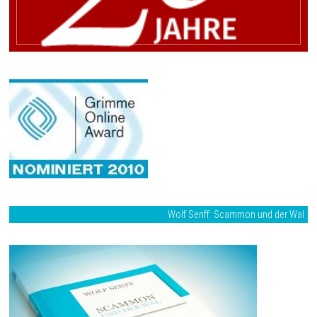
Wolf Senff: Scammon und der Wal