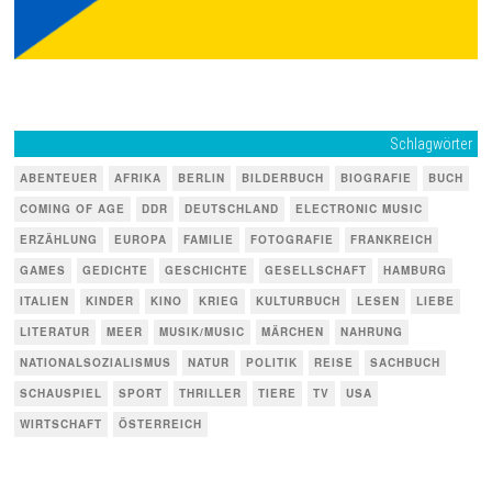
Schlagwörter
ABENTEUER
AFRIKA
BERLIN
BILDERBUCH
BIOGRAFIE
BUCH
COMING OF AGE
DDR
DEUTSCHLAND
ELECTRONIC MUSIC
ERZÄHLUNG
EUROPA
FAMILIE
FOTOGRAFIE
FRANKREICH
GAMES
GEDICHTE
GESCHICHTE
GESELLSCHAFT
HAMBURG
ITALIEN
KINDER
KINO
KRIEG
KULTURBUCH
LESEN
LIEBE
LITERATUR
MEER
MUSIK/MUSIC
MÄRCHEN
NAHRUNG
NATIONALSOZIALISMUS
NATUR
POLITIK
REISE
SACHBUCH
SCHAUSPIEL
SPORT
THRILLER
TIERE
TV
USA
WIRTSCHAFT
ÖSTERREICH