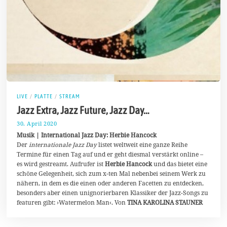
LIVE
/
PLATTE
/
STREAM
Jazz Extra, Jazz Future, Jazz Day…
30. April 2020
2
5
Musik | International Jazz Day: Herbie Hancock
.
Der
internationale Jazz Day
listet weltweit eine ganze Reihe
M
Termine für einen Tag auf und er geht diesmal verstärkt online –
a
i
es wird gestreamt. Aufrufer ist
Herbie Hancock
und das bietet eine
2
schöne Gelegenheit, sich zum x-ten Mal nebenbei seinem Werk zu
0
nähern, in dem es die einen oder anderen Facetten zu entdecken,
2
0
besonders aber einen unignorierbaren Klassiker der Jazz-Songs zu
featuren gibt: ›Watermelon Man‹. Von
TINA KAROLINA STAUNER