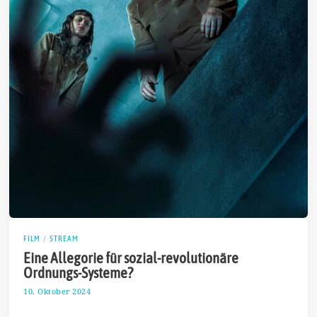
FILM
/
STREAM
Eine Allegorie für sozial-revolutionäre
Ordnungs-Systeme?
10. Oktober 2024
1
8
.