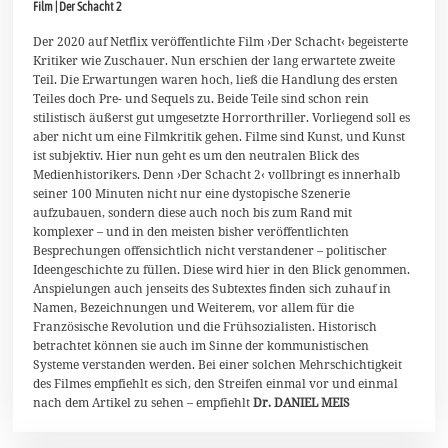
Film | Der Schacht 2
O
k
t
Der 2020 auf Netflix veröffentlichte Film ›Der Schacht‹ begeisterte
o
Kritiker wie Zuschauer. Nun erschien der lang erwartete zweite
b
Teil. Die Erwartungen waren hoch, ließ die Handlung des ersten
e
Teiles doch Pre- und Sequels zu. Beide Teile sind schon rein
r
2
stilistisch äußerst gut umgesetzte Horrorthriller. Vorliegend soll es
0
aber nicht um eine Filmkritik gehen. Filme sind Kunst, und Kunst
2
ist subjektiv. Hier nun geht es um den neutralen Blick des
4
Medienhistorikers. Denn ›Der Schacht 2‹ vollbringt es innerhalb
seiner 100 Minuten nicht nur eine dystopische Szenerie
aufzubauen, sondern diese auch noch bis zum Rand mit
komplexer – und in den meisten bisher veröffentlichten
Besprechungen offensichtlich nicht verstandener – politischer
Ideengeschichte zu füllen. Diese wird hier in den Blick genommen.
Anspielungen auch jenseits des Subtextes finden sich zuhauf in
Namen, Bezeichnungen und Weiterem, vor allem für die
Französische Revolution und die Frühsozialisten. Historisch
betrachtet können sie auch im Sinne der kommunistischen
Systeme verstanden werden. Bei einer solchen Mehrschichtigkeit
des Filmes empfiehlt es sich, den Streifen einmal vor und einmal
nach dem Artikel zu sehen – empfiehlt
Dr. DANIEL MEIS