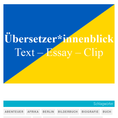
Schlagwörter
ABENTEUER
AFRIKA
BERLIN
BILDERBUCH
BIOGRAFIE
BUCH