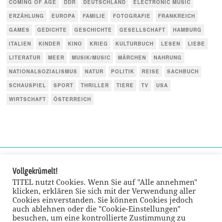
COMING OF AGE
DDR
DEUTSCHLAND
ELECTRONIC MUSIC
ERZÄHLUNG
EUROPA
FAMILIE
FOTOGRAFIE
FRANKREICH
GAMES
GEDICHTE
GESCHICHTE
GESELLSCHAFT
HAMBURG
ITALIEN
KINDER
KINO
KRIEG
KULTURBUCH
LESEN
LIEBE
LITERATUR
MEER
MUSIK/MUSIC
MÄRCHEN
NAHRUNG
NATIONALSOZIALISMUS
NATUR
POLITIK
REISE
SACHBUCH
SCHAUSPIEL
SPORT
THRILLER
TIERE
TV
USA
WIRTSCHAFT
ÖSTERREICH
Vollgekrümelt!
TITEL nutzt Cookies. Wenn Sie auf "Alle annehmen"
klicken, erklären Sie sich mit der Verwendung aller
Cookies einverstanden. Sie können Cookies jedoch
auch ablehnen oder die "Cookie-Einstellungen"
besuchen, um eine kontrollierte Zustimmung zu