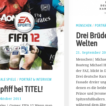
MENSCHEN
/
PORTRÄ
Drei Brüde
Welten
21. September 2
Menschen| Michael
Boateng Michael Ho
der FAZ, blickt in
Drei deutsche Karr
TALE SPIELE
/
PORTRÄT & INTERVIEW
Fassade dreier un
pfiff bei TITEL!
denen es die beide
Prince und Jerome
Oktober 2011
2
Spitzenfußballern 
3
während dem ältes
tales | Games: FIFA 12 Wenn man