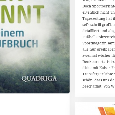
2
Doch Sportberichte
0
eigentlich nicht T
1
Tageszeitung hat i
4
sei’s schrill großbu
detailliert und ab
Fußball Spitzenreit
Sportmagazin samm
alle nur greifbaren
zweimal wöchentlic
Denkbare statistisc
dicke mit Kaiser Fr
Transfergerüchte w
schön, dass uns da
beschäftigt. Von 