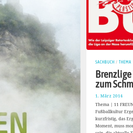
SACHBUCH
/
THEMA
Brenzlige
zum Schm
1. März 2014
1
7
Thema | 11 FREUN
.
Fußballkultur Ergeb
M
kurzfristig, das Er
ä
r
Moment, muss mor
z
sein, die aktuelle