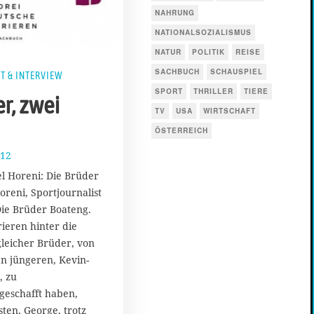
NAHRUNG
NATIONALSOZIALISMUS
NATUR
POLITIK
REISE
SACHBUCH
SCHAUSPIEL
T & INTERVIEW
SPORT
THRILLER
TIERE
r, zwei
TV
USA
WIRTSCHAFT
ÖSTERREICH
012
2
4
 Horeni: Die Brüder
.
reni, Sportjournalist
J
 Die Brüder Boateng.
a
n
ieren hinter die
u
gleicher Brüder, von
a
n jüngeren, Kevin-
r
, zu
2
geschafft haben,
0
1
ten, George, trotz