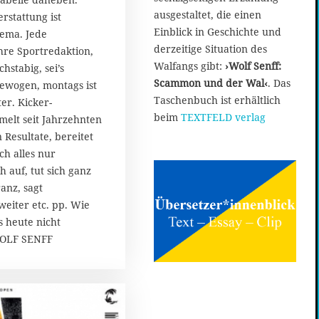
ausgestaltet, die einen
rstattung ist
Einblick in Geschichte und
hema. Jede
derzeitige Situation des
hre Sportredaktion,
Walfangs gibt:
›Wolf Senff:
chstabig, sei’s
Scammon und der Wal‹
. Das
gewogen, montags ist
Taschenbuch ist erhältlich
er. Kicker-
beim
TEXTFELD verlag
elt seit Jahrzehnten
 Resultate, bereitet
h alles nur
h auf, tut sich ganz
anz, sagt
eiter etc. pp. Wie
s heute nicht
WOLF SENFF