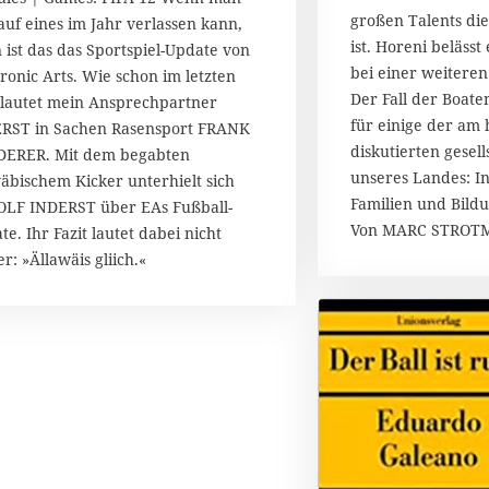
.
großen Talents di
 auf eines im Jahr verlassen kann,
S
ist. Horeni belässt
 ist das das Sportspiel-Update von
e
bei einer weiteren
p
tronic Arts. Wie schon im letzten
t
Der Fall der Boaten
 lautet mein Ansprechpartner
e
für einige der am 
RST in Sachen Rasensport FRANK
m
diskutierten gesel
ERER. Mit dem begabten
b
unseres Landes: In
äbischem Kicker unterhielt sich
e
Familien und Bild
r
LF INDERST über EAs Fußball-
2
Von MARC STRO
te. Ihr Fazit lautet dabei nicht
0
r: »Ällawäis gliich.«
1
7