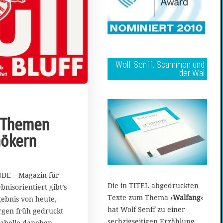
Wolf Senff: Scammon und
der Wal
 Themen
ökern
DE – Magazin für
Die in TITEL abgedruckten
nisorientiert gibt’s
Texte zum Thema
›Walfang‹
gebnis von heute,
hat Wolf Senff zu einer
gen früh gedruckt
sechzigseitigen Erzählung
 Tabelle daneben.