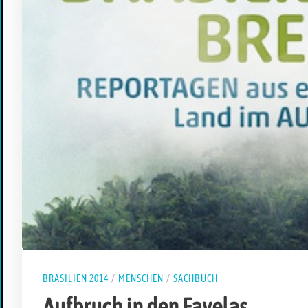
BRASILIEN 2014
/
MENSCHEN
/
SACHBUCH
Aufbruch in den Favelas