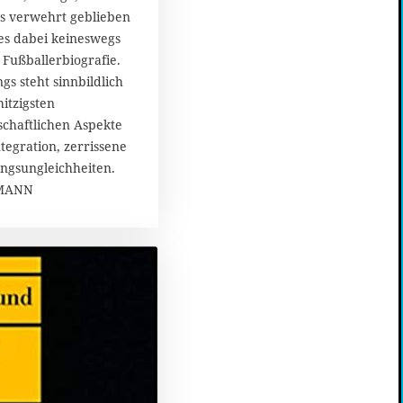
8
es verwehrt geblieben
 es dabei keineswegs
 Fußballerbiografie.
gs steht sinnbildlich
hitzigsten
lschaftlichen Aspekte
tegration, zerrissene
ungsungleichheiten.
TMANN