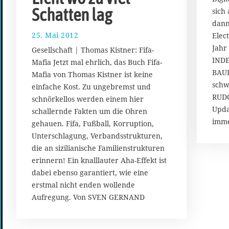
Schatten lag
sich
dann
25. Mai 2012
1
Elec
1
Jahr
Gesellschaft | Thomas Kistner: Fifa-
.
INDE
Mafia Jetzt mal ehrlich, das Buch Fifa-
J
BAUD
Mafia von Thomas Kistner ist keine
u
schw
n
einfache Kost. Zu ungebremst und
i
RUDO
schnörkellos werden einem hier
2
Upda
schallernde Fakten um die Ohren
0
imme
gehauen. Fifa, Fußball, Korruption,
1
Unterschlagung, Verbandsstrukturen,
4
die an sizilianische Familienstrukturen
erinnern! Ein knalllauter Aha-Effekt ist
dabei ebenso garantiert, wie eine
erstmal nicht enden wollende
Aufregung. Von SVEN GERNAND