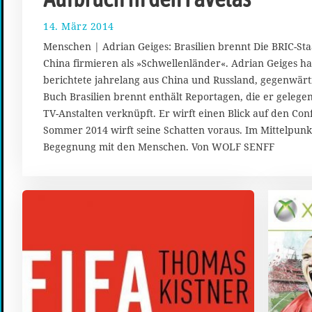
14. März 2014
1
0
Menschen | Adrian Geiges: Brasilien brennt Die BRIC-Staa
.
China firmieren als »Schwellenländer«. Adrian Geiges ha
J
berichtete jahrelang aus China und Russland, gegenwärtig
u
n
Buch Brasilien brennt enthält Reportagen, die er gelegen
i
TV-Anstalten verknüpft. Er wirft einen Blick auf den Con
2
Sommer 2014 wirft seine Schatten voraus. Im Mittelpunkt
0
Begegnung mit den Menschen. Von WOLF SENFF
1
4