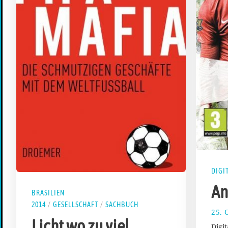
DIGI
An
BRASILIEN
2014
/
GESELLSCHAFT
/
SACHBUCH
25. 
Licht wo zu viel
Digi