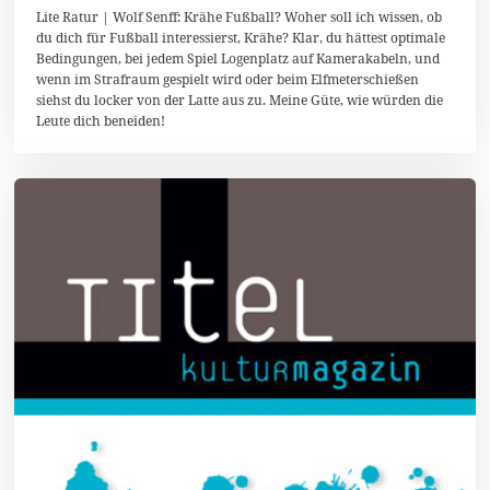
2
Lite Ratur | Wolf Senff: Krähe Fußball? Woher soll ich wissen, ob
.
du dich für Fußball interessierst, Krähe? Klar, du hättest optimale
S
Bedingungen, bei jedem Spiel Logenplatz auf Kamerakabeln, und
e
p
wenn im Strafraum gespielt wird oder beim Elfmeterschießen
t
siehst du locker von der Latte aus zu. Meine Güte, wie würden die
e
Leute dich beneiden!
m
b
e
r
2
0
1
5