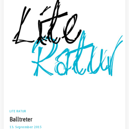
LITE RATUR
Balltreter
13. September 2015
1