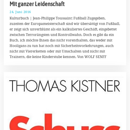
Mit ganzer Leidenschaft
24. Juni 2016
2
3
Kulturbuch | Jean-Philippe Toussaint: Fußball Zugegeben,
.
zuzeiten der Europameisterschaft sind wir übersättigt von Fußball,
J
er zeigt sich unverblümt als ein kalkuliertes Geschäft, eingebettet
u
n
zwischen Terrorängsten und Kontrollwahn. Doch es gibt da ein
i
Buch, ich möchte Ihnen das nicht vorenthalten, das weder mit
2
Hooligans zu tun hat noch mit Sicherheitsvorkehrungen, auch
0
1
nicht mit Viererketten oder mit Umschalten und nicht mit
6
Trainern, die keine Kinderstube kennen. Von WOLF SENFF