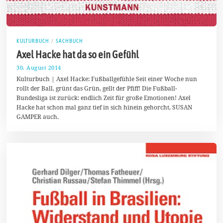
KULTURBUCH
/
SACHBUCH
Axel Hacke hat da so ein Gefühl
30. August 2014
4
.
Kulturbuch | Axel Hacke: Fußballgefühle Seit einer Woche nun
O
rollt der Ball, grünt das Grün, gellt der Pfiff! Die Fußball-
k
Bundesliga ist zurück: endlich Zeit für große Emotionen! Axel
t
o
Hacke hat schon mal ganz tief in sich hinein gehorcht, SUSAN
b
GAMPER auch.
e
r
2
0
1
4