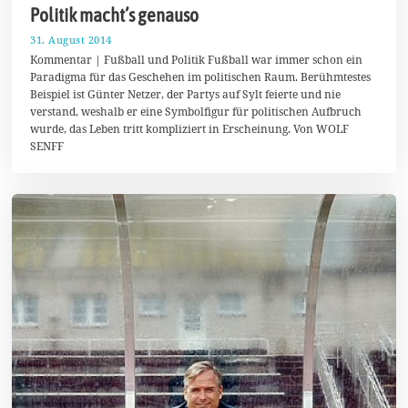
Politik macht’s genauso
31. August 2014
2
0
Kommentar | Fußball und Politik Fußball war immer schon ein
.
Paradigma für das Geschehen im politischen Raum. Berühmtestes
S
Beispiel ist Günter Netzer, der Partys auf Sylt feierte und nie
e
p
verstand, weshalb er eine Symbolfigur für politischen Aufbruch
t
wurde, das Leben tritt kompliziert in Erscheinung. Von WOLF
e
SENFF
m
b
e
r
2
0
1
4