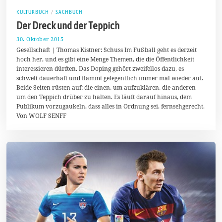
KULTURBUCH
/
SACHBUCH
Der Dreck und der Teppich
30. Oktober 2015
1
1
Gesellschaft | Thomas Kistner: Schuss Im Fußball geht es derzeit
.
hoch her, und es gibt eine Menge Themen, die die Öffentlichkeit
J
interessieren dürften. Das Doping gehört zweifellos dazu, es
a
n
schwelt dauerhaft und flammt gelegentlich immer mal wieder auf.
u
Beide Seiten rüsten auf; die einen, um aufzuklären, die anderen
a
um den Teppich drüber zu halten. Es läuft darauf hinaus, dem
r
2
Publikum vorzugaukeln, dass alles in Ordnung sei, fernsehgerecht.
0
Von WOLF SENFF
1
6