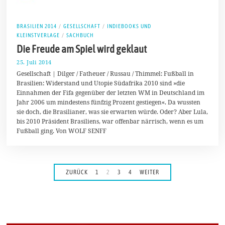
BRASILIEN 2014
/
GESELLSCHAFT
/
INDIEBOOKS UND
KLEINSTVERLAGE
/
SACHBUCH
Die Freude am Spiel wird geklaut
25. Juli 2014
2
0
Gesellschaft | Dilger / Fatheuer / Russau / Thimmel: Fußball in
.
Brasilien: Widerstand und Utopie Südafrika 2010 sind »die
A
Einnahmen der Fifa gegenüber der letzten WM in Deutschland im
u
g
Jahr 2006 um mindestens fünfzig Prozent gestiegen«. Da wussten
u
sie doch, die Brasilianer, was sie erwarten würde. Oder? Aber Lula,
s
bis 2010 Präsident Brasiliens, war offenbar närrisch, wenn es um
t
2
Fußball ging. Von WOLF SENFF
0
1
4
ZURÜCK
1
2
3
4
WEITER