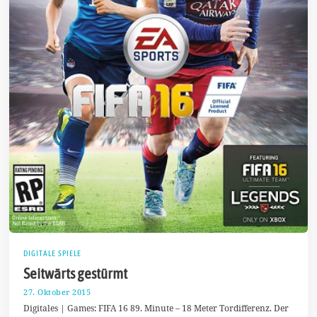
DIGITALE SPIELE
Seitwärts gestürmt
27. Oktober 2015
2
7
Digitales | Games: FIFA 16 89. Minute – 18 Meter Tordifferenz. Der
.