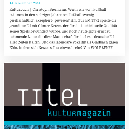
14. November 2014
2
5
Kulturbuch | Christoph Biermann: Wenn wir vom Fußball
.
träumen In den siebziger Jahren sei Fußball »wenig
D
gesellschaftlich akzeptiert« gewesen? Hm. Zur EM 1972 spielte die
e
z
grandiose Elf mit Günter Netzer, der für die intellektuelle Qualität
e
seines Spiels bewundert wurde, und noch heute gibt’s ernst zu
m
nehmende Leute, die diese Mannschaft für die beste deutsche Elf
b
e
aller Zeiten halten. Und das legendäre Pokalfinale Gladbach gegen
r
Köln, in dem sich Netzer selbst einwechselte? Von WOLF SENFF
2
0
1
4