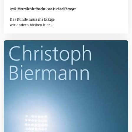
0
.
Lyrik | Vierzeiler der Woche - von Michael Ebmeyer
S
e
p
Das Runde muss ins Eckige
t
wir andern bleiben hier ...
e
m
b
e
r
2
0
2
5