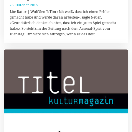
25. Oktober 2015
2
4
Lite Ratur | Wolf Senff: Tim »Ich weiß, dass ich einen Fehler
.
gemacht habe und werde daran arbeiten«, sagte Neuer.
O
»Grundsätzlich denke ich aber, dass ich ein gutes Spiel gemacht
k
t
habe.« So steht’s in der Zeitung nach dem Arsenal-Spiel vom
o
Dienstag. Tim wird sich aufregen, wenn er das liest.
b
e
r
2
0
1
5