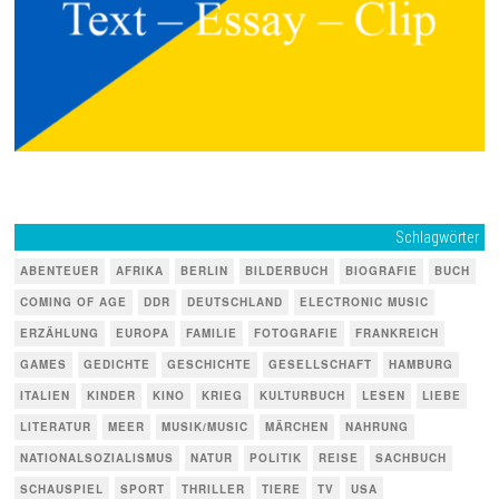
Schlagwörter
ABENTEUER
AFRIKA
BERLIN
BILDERBUCH
BIOGRAFIE
BUCH
COMING OF AGE
DDR
DEUTSCHLAND
ELECTRONIC MUSIC
ERZÄHLUNG
EUROPA
FAMILIE
FOTOGRAFIE
FRANKREICH
GAMES
GEDICHTE
GESCHICHTE
GESELLSCHAFT
HAMBURG
ITALIEN
KINDER
KINO
KRIEG
KULTURBUCH
LESEN
LIEBE
LITERATUR
MEER
MUSIK/MUSIC
MÄRCHEN
NAHRUNG
NATIONALSOZIALISMUS
NATUR
POLITIK
REISE
SACHBUCH
SCHAUSPIEL
SPORT
THRILLER
TIERE
TV
USA