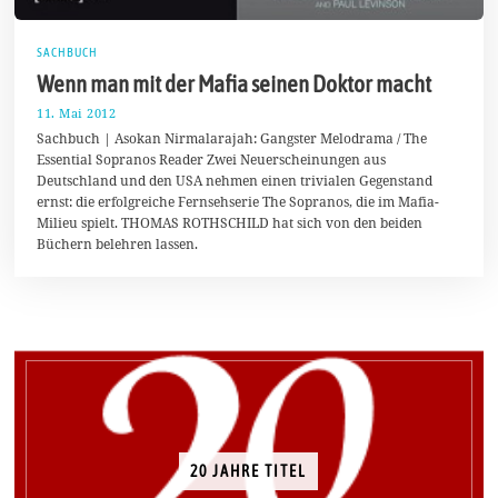
SACHBUCH
Wenn man mit der Mafia seinen Doktor macht
11. Mai 2012
1
9
Sachbuch | Asokan Nirmalarajah: Gangster Melodrama / The
.
Essential Sopranos Reader Zwei Neuerscheinungen aus
M
Deutschland und den USA nehmen einen trivialen Gegenstand
ä
r
ernst: die erfolgreiche Fernsehserie The Sopranos, die im Mafia-
z
Milieu spielt. THOMAS ROTHSCHILD hat sich von den beiden
2
Büchern belehren lassen.
0
1
4
20 JAHRE TITEL