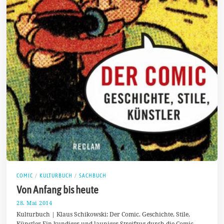
COMIC
/
KULTURBUCH
/
SACHBUCH
Von Anfang bis heute
28. Mai 2014
8
.
Kulturbuch | Klaus Schikowski: Der Comic. Geschichte, Stile,
J
Künstler Ein kundiger und launiger Streifzug durch die Comic-