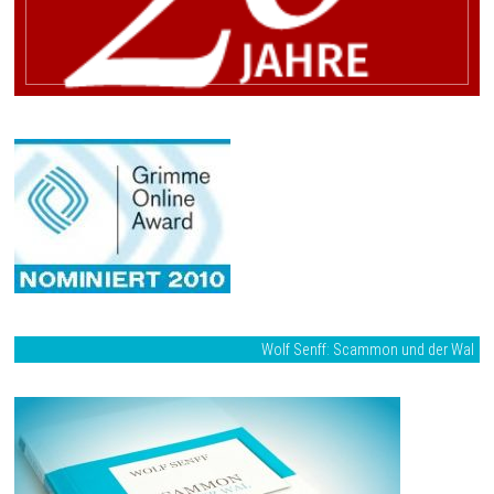
Wolf Senff: Scammon und der Wal