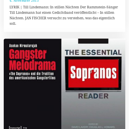
4. November 2013
1
.
LYRIK | Till Lindemann: In stillen Nächten Der Rammstein-Sänger
J
Till Lindemann hat einen Gedichtband veröffentlicht – In stillen
a
Nächten. JAN FISCHER versucht zu verstehen, was das eigentlich
n
u
soll.
a
r
2
0
1
4