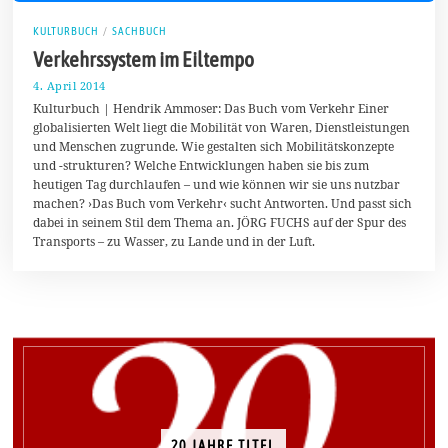
KULTURBUCH
/
SACHBUCH
Verkehrssystem im Eiltempo
4. April 2014
8
.
Kulturbuch | Hendrik Ammoser: Das Buch vom Verkehr Einer
A
globalisierten Welt liegt die Mobilität von Waren, Dienstleistungen
p
und Menschen zugrunde. Wie gestalten sich Mobilitätskonzepte
r
i
und -strukturen? Welche Entwicklungen haben sie bis zum
l
heutigen Tag durchlaufen – und wie können wir sie uns nutzbar
2
machen? ›Das Buch vom Verkehr‹ sucht Antworten. Und passt sich
0
1
dabei in seinem Stil dem Thema an. JÖRG FUCHS auf der Spur des
4
Transports – zu Wasser, zu Lande und in der Luft.
20 JAHRE TITEL