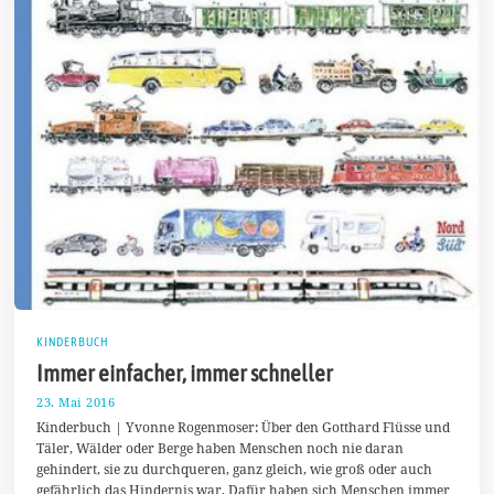
KINDERBUCH
Immer einfacher, immer schneller
23. Mai 2016
1
7
Kinderbuch | Yvonne Rogenmoser: Über den Gotthard Flüsse und
.
Täler, Wälder oder Berge haben Menschen noch nie daran
A
gehindert, sie zu durchqueren, ganz gleich, wie groß oder auch
u
g
gefährlich das Hindernis war. Dafür haben sich Menschen immer