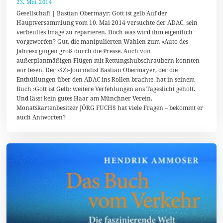
23. Mai 2014
1
.
Gesellschaft | Bastian Obermayr: Gott ist gelb Auf der
J
Hauptversammlung vom 10. Mai 2014 versuchte der ADAC, sein
u
verbeultes Image zu reparieren. Doch was wird ihm eigentlich
n
i
vorgeworfen? Gut, die manipulierten Wahlen zum »Auto des
2
Jahres« gingen groß durch die Presse. Auch von
0
außerplanmäßigen Flügen mit Rettungshubschraubern konnten
1
4
wir lesen. Der ›SZ‹-Journalist Bastian Obermayer, der die
Enthüllungen über den ADAC ins Rollen brachte, hat in seinem
Buch ›Gott ist Gelb‹ weitere Verfehlungen ans Tageslicht geholt.
Und lässt kein gutes Haar am Münchner Verein.
Monatskartenbesitzer JÖRG FUCHS hat viele Fragen – bekommt er
auch Antworten?