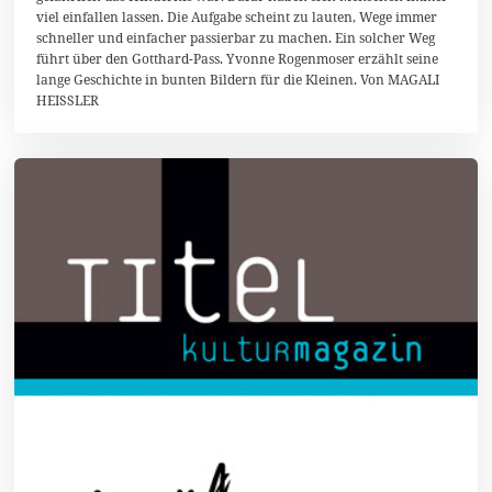
u
viel einfallen lassen. Die Aufgabe scheint zu lauten, Wege immer
s
schneller und einfacher passierbar zu machen. Ein solcher Weg
t
2
führt über den Gotthard-Pass. Yvonne Rogenmoser erzählt seine
0
lange Geschichte in bunten Bildern für die Kleinen. Von MAGALI
1
HEISSLER
7