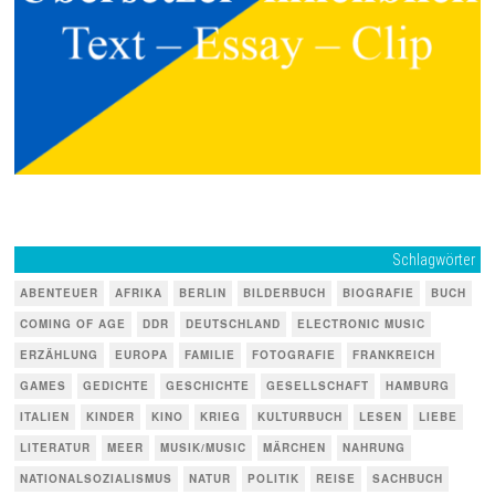
Schlagwörter
ABENTEUER
AFRIKA
BERLIN
BILDERBUCH
BIOGRAFIE
BUCH
COMING OF AGE
DDR
DEUTSCHLAND
ELECTRONIC MUSIC
ERZÄHLUNG
EUROPA
FAMILIE
FOTOGRAFIE
FRANKREICH
GAMES
GEDICHTE
GESCHICHTE
GESELLSCHAFT
HAMBURG
ITALIEN
KINDER
KINO
KRIEG
KULTURBUCH
LESEN
LIEBE
LITERATUR
MEER
MUSIK/MUSIC
MÄRCHEN
NAHRUNG
NATIONALSOZIALISMUS
NATUR
POLITIK
REISE
SACHBUCH