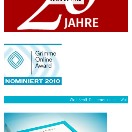
Wolf Senff: Scammon und der Wal