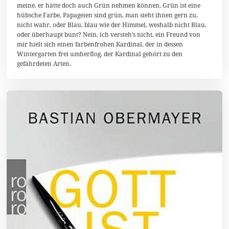
meine, er hätte doch auch Grün nehmen können, Grün ist eine
A
hübsche Farbe, Papageien sind grün, man sieht ihnen gern zu,
u
g
nicht wahr, oder Blau, blau wie der Himmel, weshalb nicht Blau,
u
oder überhaupt bunt? Nein, ich versteh’s nicht, ein Freund von
s
mir hielt sich einen farbenfrohen Kardinal, der in dessen
t
2
Wintergarten frei umherflog, der Kardinal gehört zu den
0
gefährdeten Arten.
1
5