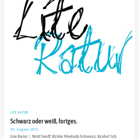
LITE RATUR
Schwarz oder weiß, fortges.
30. August 2015
2
8
Lite Ratur | Wolf Senff: Krähe Weshalb Schwarz, Krähe? Ich
.