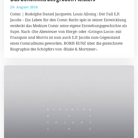
20. August 2014
1
9
Comic | Rodolphe Daniel Jacquette, Louis Alloing : Der Fall E.P.
.
Jacobs – Ein Leben für den Comic Recht spät in seiner Entwicklung
A
entdeckt das Medium Comic seine eigene Entstehungsgeschichte als
u
g
Sujet. Nach ›Die Abenteuer von Hergé‹ oder ›Gringos Locos‹ mit
u
Franquin und Morris ist nun auch E.P. Jacobs zum Gegenstand
s
eines Comicalbums geworden. BORIS KUNZ über die gezeichnete
t
2
Biographie des Schöpfers von ›Blake & Mortimer‹.
0
1
4