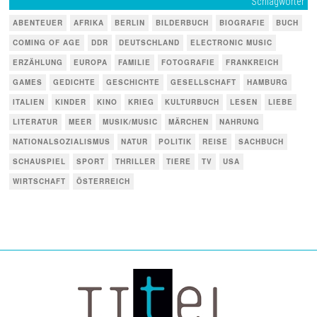
Schlagwörter
ABENTEUER
AFRIKA
BERLIN
BILDERBUCH
BIOGRAFIE
BUCH
COMING OF AGE
DDR
DEUTSCHLAND
ELECTRONIC MUSIC
ERZÄHLUNG
EUROPA
FAMILIE
FOTOGRAFIE
FRANKREICH
GAMES
GEDICHTE
GESCHICHTE
GESELLSCHAFT
HAMBURG
ITALIEN
KINDER
KINO
KRIEG
KULTURBUCH
LESEN
LIEBE
LITERATUR
MEER
MUSIK/MUSIC
MÄRCHEN
NAHRUNG
NATIONALSOZIALISMUS
NATUR
POLITIK
REISE
SACHBUCH
SCHAUSPIEL
SPORT
THRILLER
TIERE
TV
USA
WIRTSCHAFT
ÖSTERREICH