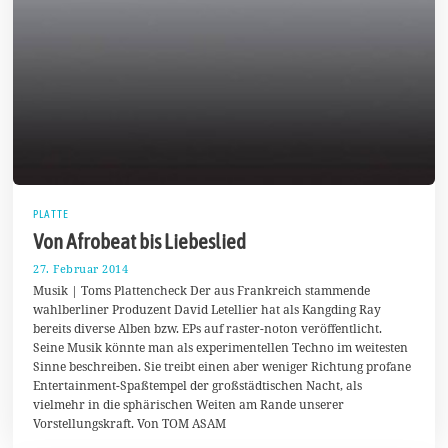
PLATTE
Von Afrobeat bis Liebeslied
27. Februar 2014
2
7
Musik | Toms Plattencheck Der aus Frankreich stammende
.
wahlberliner Produzent David Letellier hat als Kangding Ray
F
bereits diverse Alben bzw. EPs auf raster-noton veröffentlicht.
e
b
Seine Musik könnte man als experimentellen Techno im weitesten
r
Sinne beschreiben. Sie treibt einen aber weniger Richtung profane
u
Entertainment-Spaßtempel der großstädtischen Nacht, als
a
r
vielmehr in die sphärischen Weiten am Rande unserer
2
Vorstellungskraft. Von TOM ASAM
0