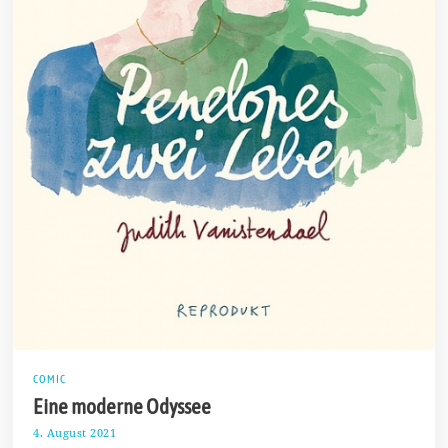
COMIC
Eine moderne Odyssee
4. August 2021
1
1