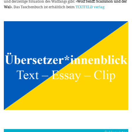
und derzeitige Situation des Walfangs gibt:
›Wolf Senff: Scammon und der
Wal‹
. Das Taschenbuch ist erhältlich beim
TEXTFELD verlag