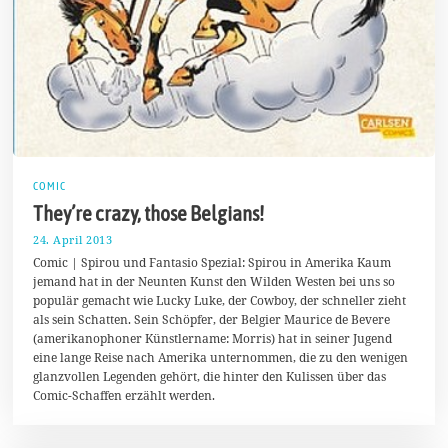
COMIC
They’re crazy, those Belgians!
24. April 2013
1
9
Comic | Spirou und Fantasio Spezial: Spirou in Amerika Kaum
.
jemand hat in der Neunten Kunst den Wilden Westen bei uns so
A
populär gemacht wie Lucky Luke, der Cowboy, der schneller zieht
u
g
als sein Schatten. Sein Schöpfer, der Belgier Maurice de Bevere
u
(amerikanophoner Künstlername: Morris) hat in seiner Jugend
s
eine lange Reise nach Amerika unternommen, die zu den wenigen
t
2
glanzvollen Legenden gehört, die hinter den Kulissen über das
0
Comic-Schaffen erzählt werden.
1
4