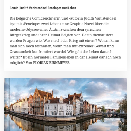
.
Comic | Judith Vanistendael: Penelopes zwei Leben
A
u
g
Die belgische Comiczeichnerin und -autorin Judith Vanistendael
u
legt mit ›Penelopes zwei Leben‹ eine Graphic Novel über die
s
moderne Odyssee einer Ärztin zwischen dem syrischen
t
Bürgerkrieg und ihrer Heimat Belgien vor. Darin thematisiert
2
0
werden Fragen wie: Was macht der Krieg mit einem? Woran kann
2
man sich noch festhalten, wenn man mit extremer Gewalt und
1
Grausamkeit konfrontiert wurde? Wie geht das Leben danach
weiter? Ist ein normales Familienleben in der Heimat danach noch
möglich? Von
FLORIAN BIRNMEYER