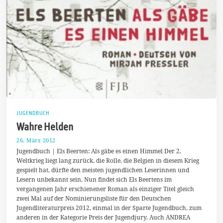
JUGENDBUCH
Wahre Helden
26. März 2012
8
.
Jugendbuch | Els Beerten: Als gäbe es einen Himmel Der 2.
F
Weltkrieg liegt lang zurück, die Rolle, die Belgien in diesem Krieg
e
gespielt hat, dürfte den meisten jugendlichen Leserinnen und
b
r
Lesern unbekannt sein. Nun findet sich Els Beertens im
u
vergangenen Jahr erschienener Roman als einziger Titel gleich
a
zwei Mal auf der Nominierungsliste für den Deutschen
r
2
Jugendliteraturpreis 2012, einmal in der Sparte Jugendbuch, zum
0
anderen in der Kategorie Preis der Jugendjury. Auch ANDREA
2