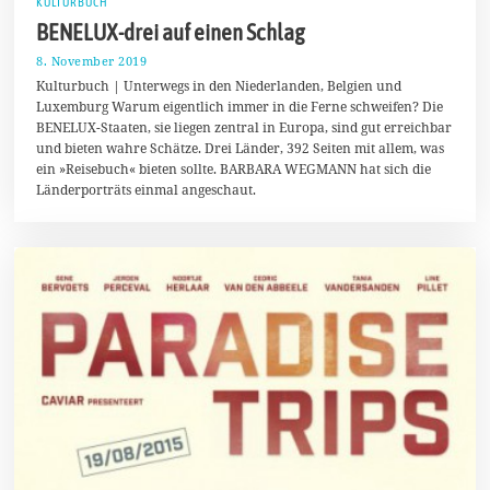
KULTURBUCH
BENELUX-drei auf einen Schlag
8. November 2019
1
1
Kulturbuch | Unterwegs in den Niederlanden, Belgien und
.
Luxemburg Warum eigentlich immer in die Ferne schweifen? Die
N
BENELUX-Staaten, sie liegen zentral in Europa, sind gut erreichbar
o
v
und bieten wahre Schätze. Drei Länder, 392 Seiten mit allem, was
e
ein »Reisebuch« bieten sollte. BARBARA WEGMANN hat sich die
m
Länderporträts einmal angeschaut.
b
e
r
2
0
1
9