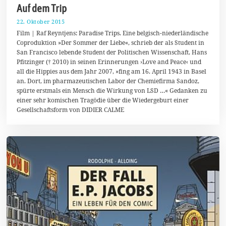
Auf dem Trip
22. Oktober 2015
2
2
Film | Raf Reyntjens: Paradise Trips. Eine belgisch-niederländische
.
Coproduktion »Der Sommer der Liebe«, schrieb der als Student in
O
San Francisco lebende Student der Politischen Wissenschaft, Hans
k
t
Pfitzinger († 2010) in seinen Erinnerungen ›Love and Peace‹ und
o
all die Hippies aus dem Jahr 2007, »fing am 16. April 1943 in Basel
b
an. Dort, im pharmazeutischen Labor der Chemiefirma Sandoz,
e
r
spürte erstmals ein Mensch die Wirkung von LSD …« Gedanken zu
2
einer sehr komischen Tragödie über die Wiedergeburt einer
0
Gesellschaftsform von DIDIER CALME
1
5