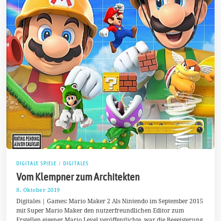
DIGITALE SPIELE
/
DIGITALES
Vom Klempner zum Architekten
8. Oktober 2019
1
3
Digitales | Games: Mario Maker 2 Als Nintendo im September 2015
.
mit Super Mario Maker den nutzerfreundlichen Editor zum
O
Erstellen eigener Mario Level veröffentlichte, war die Begeisterung
k