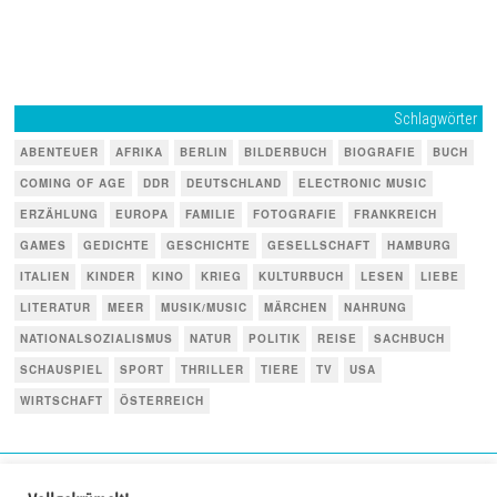
Schlagwörter
ABENTEUER
AFRIKA
BERLIN
BILDERBUCH
BIOGRAFIE
BUCH
COMING OF AGE
DDR
DEUTSCHLAND
ELECTRONIC MUSIC
ERZÄHLUNG
EUROPA
FAMILIE
FOTOGRAFIE
FRANKREICH
GAMES
GEDICHTE
GESCHICHTE
GESELLSCHAFT
HAMBURG
ITALIEN
KINDER
KINO
KRIEG
KULTURBUCH
LESEN
LIEBE
LITERATUR
MEER
MUSIK/MUSIC
MÄRCHEN
NAHRUNG
NATIONALSOZIALISMUS
NATUR
POLITIK
REISE
SACHBUCH
SCHAUSPIEL
SPORT
THRILLER
TIERE
TV
USA
WIRTSCHAFT
ÖSTERREICH