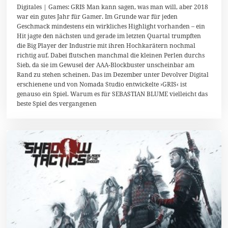
2
Digitales | Games: GRIS Man kann sagen, was man will, aber 2018
.
war ein gutes Jahr für Gamer. Im Grunde war für jeden
J
Geschmack mindestens ein wirkliches Highlight vorhanden – ein
u
l
Hit jagte den nächsten und gerade im letzten Quartal trumpften
i
die Big Player der Industrie mit ihren Hochkarätern nochmal
2
richtig auf. Dabei flutschen manchmal die kleinen Perlen durchs
0
1
Sieb, da sie im Gewusel der AAA-Blockbuster unscheinbar am
9
Rand zu stehen scheinen. Das im Dezember unter Devolver Digital
erschienene und von Nomada Studio entwickelte ›GRIS‹ ist
genauso ein Spiel. Warum es für SEBASTIAN BLUME vielleicht das
beste Spiel des vergangenen