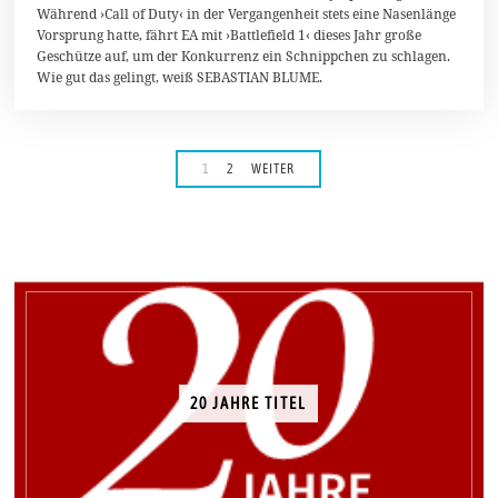
Während ›Call of Duty‹ in der Vergangenheit stets eine Nasenlänge
b
e
Vorsprung hatte, fährt EA mit ›Battlefield 1‹ dieses Jahr große
r
Geschütze auf, um der Konkurrenz ein Schnippchen zu schlagen.
2
Wie gut das gelingt, weiß SEBASTIAN BLUME.
0
1
6
1
2
WEITER
20 JAHRE TITEL