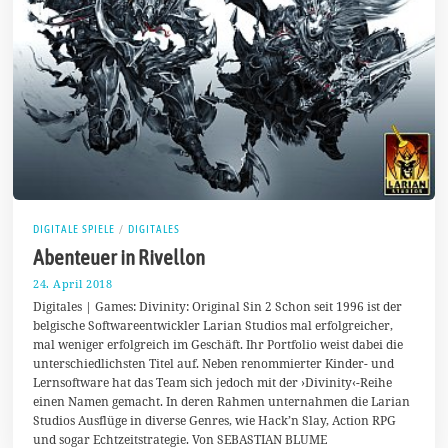
DIGITALE SPIELE
/
DIGITALES
Abenteuer in Rivellon
24. April 2018
1
1
Digitales | Games: Divinity: Original Sin 2 Schon seit 1996 ist der
.
belgische Softwareentwickler Larian Studios mal erfolgreicher,
M
mal weniger erfolgreich im Geschäft. Ihr Portfolio weist dabei die
a
i
unterschiedlichsten Titel auf. Neben renommierter Kinder- und
2
Lernsoftware hat das Team sich jedoch mit der ›Divinity‹-Reihe
0
einen Namen gemacht. In deren Rahmen unternahmen die Larian
1
8
Studios Ausflüge in diverse Genres, wie Hack’n Slay, Action RPG
und sogar Echtzeitstrategie. Von SEBASTIAN BLUME