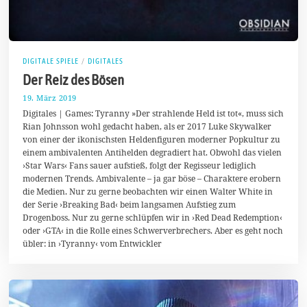
DIGITALE SPIELE
/
DIGITALES
Der Reiz des Bösen
19. März 2019
2
5
Digitales | Games: Tyranny »Der strahlende Held ist tot«, muss sich
.
Rian Johnsson wohl gedacht haben, als er 2017 Luke Skywalker
M
von einer der ikonischsten Heldenfiguren moderner Popkultur zu
ä
r
einem ambivalenten Antihelden degradiert hat. Obwohl das vielen
z
›Star Wars‹ Fans sauer aufstieß, folgt der Regisseur lediglich
2
modernen Trends. Ambivalente – ja gar böse – Charaktere erobern
0
1
die Medien. Nur zu gerne beobachten wir einen Walter White in
9
der Serie ›Breaking Bad‹ beim langsamen Aufstieg zum
Drogenboss. Nur zu gerne schlüpfen wir in ›Red Dead Redemption‹
oder ›GTA‹ in die Rolle eines Schwerverbrechers. Aber es geht noch
übler: in ›Tyranny‹ vom Entwickler