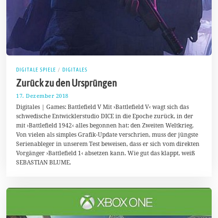
DIGITALE SPIELE
/
DIGITALES
Zurück zu den Ursprüngen
17. Dezember 2018
2
4
Digitales | Games: Battlefield V Mit ›Battlefield V‹ wagt sich das
.
schwedische Entwicklerstudio DICE in die Epoche zurück, in der
D
mit ›Battlefield 1942‹ alles begonnen hat: den Zweiten Weltkrieg.
e
z
Von vielen als simples Grafik-Update verschrien, muss der jüngste
e
Serienableger in unserem Test beweisen, dass er sich vom direkten
m
Vorgänger ›Battlefield 1‹ absetzen kann. Wie gut das klappt, weiß
b
e
SEBASTIAN BLUME.
r
2
0
1
8