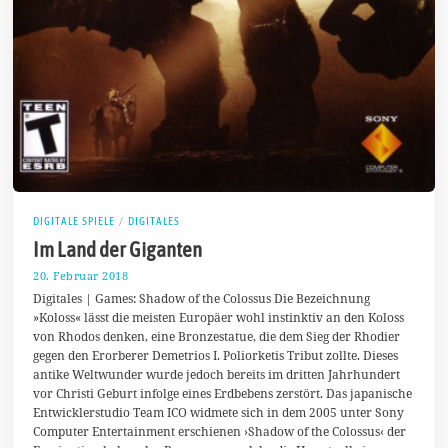
DIGITALE SPIELE
/
DIGITALES
Im Land der Giganten
20. Februar 2018
1
1
Digitales | Games: Shadow of the Colossus Die Bezeichnung
.
»Koloss« lässt die meisten Europäer wohl instinktiv an den Koloss
M
von Rhodos denken, eine Bronzestatue, die dem Sieg der Rhodier
a
i
gegen den Erorberer Demetrios I. Poliorketis Tribut zollte. Dieses
2
antike Weltwunder wurde jedoch bereits im dritten Jahrhundert
0
vor Christi Geburt infolge eines Erdbebens zerstört. Das japanische
1
8
Entwicklerstudio Team ICO widmete sich in dem 2005 unter Sony
Computer Entertainment erschienen ›Shadow of the Colossus‹ der