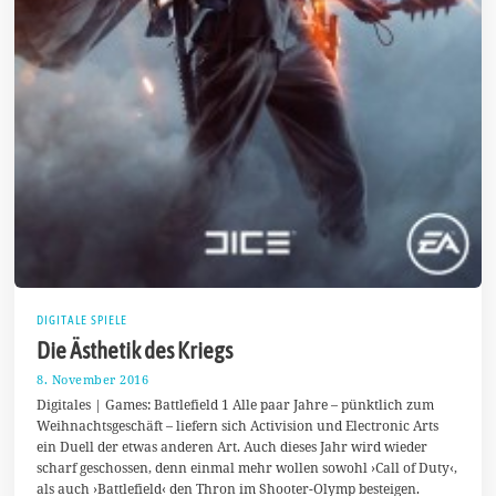
DIGITALE SPIELE
Die Ästhetik des Kriegs
8. November 2016
1
1
Digitales | Games: Battlefield 1 Alle paar Jahre – pünktlich zum
.
Weihnachtsgeschäft – liefern sich Activision und Electronic Arts
N
ein Duell der etwas anderen Art. Auch dieses Jahr wird wieder
o
v
scharf geschossen, denn einmal mehr wollen sowohl ›Call of Duty‹,
e
als auch ›Battlefield‹ den Thron im Shooter-Olymp besteigen.
m