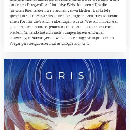
t
unter den Fans groß. Auf intuitive Weise konnten selbst die
o
jüngsten Baumeister ihre Visionen verwirklichen. Der Erfolg
b
sprach für sich, es war also nur eine Frage der Zeit, dass Nintendo
e
r
einen Port für die Switch ankündigen würde. Wie wir im Februar
2
2019 erfuhren, sollte es jedoch nicht bei einem einfachen Port
0
bleiben. Nintendo hat sich nicht lumpen lassen und einen
1
vollwertigen Nachfolger entwickelt, der einige Kritikpunkte des
9
Vorgängers ausgebessert hat und sogar Elemente