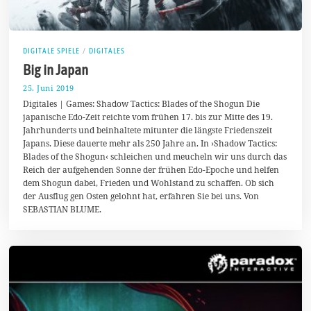
DIGITALE SPIELE
/
DIGITALES
Big in Japan
25. Juni 2019
3
.
Digitales | Games: Shadow Tactics: Blades of the Shogun Die
J
japanische Edo-Zeit reichte vom frühen 17. bis zur Mitte des 19.
u
Jahrhunderts und beinhaltete mitunter die längste Friedenszeit
l
i
Japans. Diese dauerte mehr als 250 Jahre an. In ›Shadow Tactics:
2
Blades of the Shogun‹ schleichen und meucheln wir uns durch das
0
Reich der aufgehenden Sonne der frühen Edo-Epoche und helfen
1
9
dem Shogun dabei, Frieden und Wohlstand zu schaffen. Ob sich
der Ausflug gen Osten gelohnt hat, erfahren Sie bei uns. Von
SEBASTIAN BLUME.