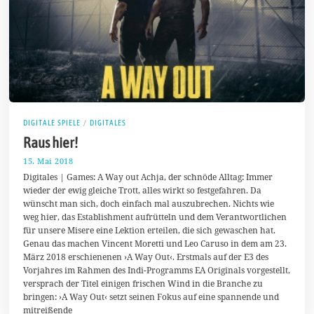
DIGITALE SPIELE
/
DIGITALES
Raus hier!
15. Mai 2018
2
1
Digitales | Games: A Way out Achja, der schnöde Alltag: Immer
.
wieder der ewig gleiche Trott, alles wirkt so festgefahren. Da
M
wünscht man sich, doch einfach mal auszubrechen. Nichts wie
a
i
weg hier, das Establishment aufrütteln und dem Verantwortlichen
2
für unsere Misere eine Lektion erteilen, die sich gewaschen hat.
0
Genau das machen Vincent Moretti und Leo Caruso in dem am 23.
1
8
März 2018 erschienenen ›A Way Out‹. Erstmals auf der E3 des
Vorjahres im Rahmen des Indi-Programms EA Originals vorgestellt,
versprach der Titel einigen frischen Wind in die Branche zu
bringen: ›A Way Out‹ setzt seinen Fokus auf eine spannende und
mitreißende