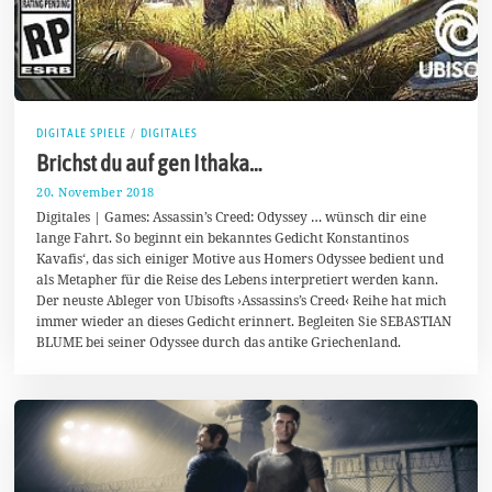
DIGITALE SPIELE
/
DIGITALES
Brichst du auf gen Ithaka…
20. November 2018
2
3
Digitales | Games: Assassin’s Creed: Odyssey … wünsch dir eine
.
lange Fahrt. So beginnt ein bekanntes Gedicht Konstantinos
N
Kavafis‘, das sich einiger Motive aus Homers Odyssee bedient und
o
v
als Metapher für die Reise des Lebens interpretiert werden kann.
e
Der neuste Ableger von Ubisofts ›Assassins’s Creed‹ Reihe hat mich
m
immer wieder an dieses Gedicht erinnert. Begleiten Sie SEBASTIAN
b
e
BLUME bei seiner Odyssee durch das antike Griechenland.
r
2
0
1
8