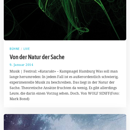
BÜHNE
/
LIVE
Von der Natur der Sache
9. Januar 2014
1
7
Musik | Festival: »Katarakt« – Kampnagel Hamburg Was soll man
.
lange herumreden: In jedem Fall ist es außerordentlich schwierig,
M
experimentelle Musik zu beschreiben. Das liegt in der Natur der
ä
r
Sache. Theoretische Ansätze fruchten da wenig. Es gibt allerdings
z
Leute, die darin einen Vorzug sehen. Doch. Von WOLF SENFF(Foto:
2
Mark Bond)
0
1
4