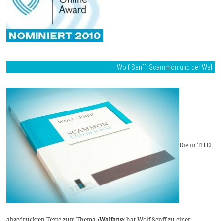
Wolf Senff: Scammon und der Wal
Die in TITEL
abgedruckten Texte zum Thema
›Walfang‹
hat Wolf Senff zu einer