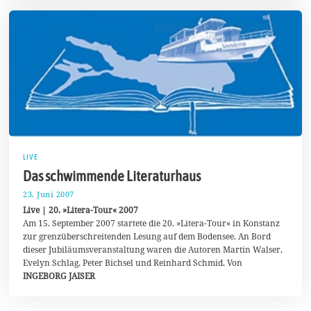
LIVE
Das schwimmende Literaturhaus
23. Juni 2007
2
3
Live | 20. »Litera-Tour« 2007
.
Am 15. September 2007 startete die 20. »Litera-Tour« in Konstanz
J
zur grenzüberschreitenden Lesung auf dem Bodensee. An Bord
u
n
dieser Jubiläumsveranstaltung waren die Autoren Martin Walser,
i
Evelyn Schlag, Peter Bichsel und Reinhard Schmid. Von
2
INGEBORG JAISER
0
2
0