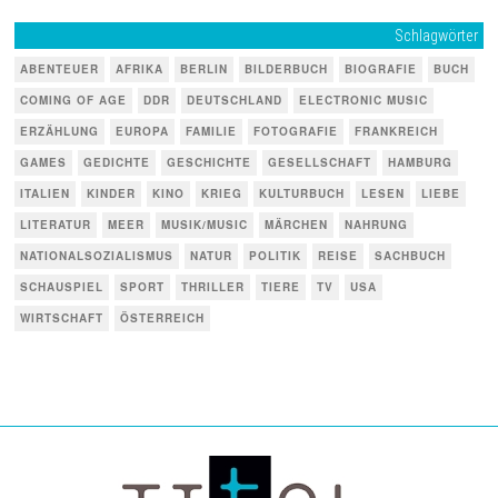
Schlagwörter
ABENTEUER
AFRIKA
BERLIN
BILDERBUCH
BIOGRAFIE
BUCH
COMING OF AGE
DDR
DEUTSCHLAND
ELECTRONIC MUSIC
ERZÄHLUNG
EUROPA
FAMILIE
FOTOGRAFIE
FRANKREICH
GAMES
GEDICHTE
GESCHICHTE
GESELLSCHAFT
HAMBURG
ITALIEN
KINDER
KINO
KRIEG
KULTURBUCH
LESEN
LIEBE
LITERATUR
MEER
MUSIK/MUSIC
MÄRCHEN
NAHRUNG
NATIONALSOZIALISMUS
NATUR
POLITIK
REISE
SACHBUCH
SCHAUSPIEL
SPORT
THRILLER
TIERE
TV
USA
WIRTSCHAFT
ÖSTERREICH