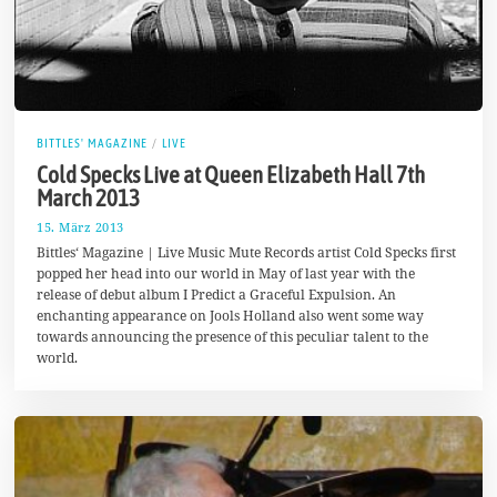
BITTLES' MAGAZINE
/
LIVE
Cold Specks Live at Queen Elizabeth Hall 7th
March 2013
15. März 2013
2
5
Bittles‘ Magazine | Live Music Mute Records artist Cold Specks first
.
popped her head into our world in May of last year with the
S
release of debut album I Predict a Graceful Expulsion. An
e
p
enchanting appearance on Jools Holland also went some way
t
towards announcing the presence of this peculiar talent to the
e
world.
m
b
e
r
2
0
1
7