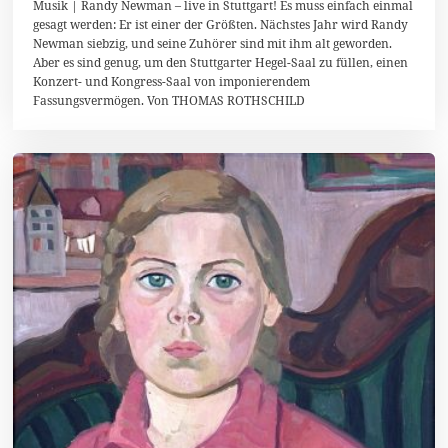
Musik | Randy Newman – live in Stuttgart! Es muss einfach einmal
F
gesagt werden: Er ist einer der Größten. Nächstes Jahr wird Randy
e
Newman siebzig, und seine Zuhörer sind mit ihm alt geworden.
b
r
Aber es sind genug, um den Stuttgarter Hegel-Saal zu füllen, einen
u
Konzert- und Kongress-Saal von imponierendem
a
Fassungsvermögen. Von THOMAS ROTHSCHILD
r
2
0
2
0