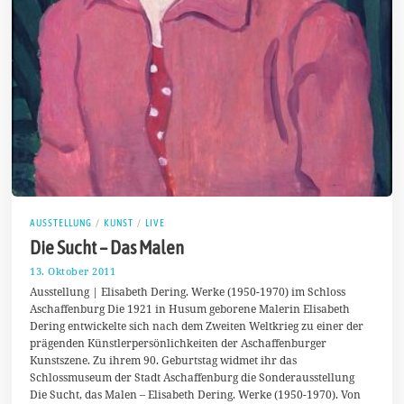
AUSSTELLUNG
/
KUNST
/
LIVE
Die Sucht – Das Malen
13. Oktober 2011
3
1
Ausstellung | Elisabeth Dering. Werke (1950-1970) im Schloss
.
Aschaffenburg Die 1921 in Husum geborene Malerin Elisabeth
J
Dering entwickelte sich nach dem Zweiten Weltkrieg zu einer der
u
l
prägenden Künstlerpersönlichkeiten der Aschaffenburger
i
Kunstszene. Zu ihrem 90. Geburtstag widmet ihr das
2
Schlossmuseum der Stadt Aschaffenburg die Sonderausstellung
0
1
Die Sucht, das Malen – Elisabeth Dering. Werke (1950-1970). Von