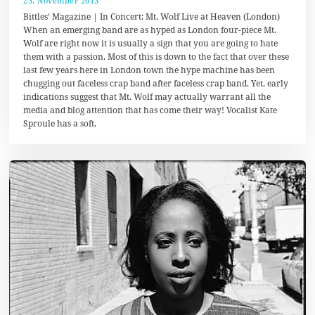
23. November 2013
1
7
Bittles‘ Magazine | In Concert: Mt. Wolf Live at Heaven (London)
.
When an emerging band are as hyped as London four-piece Mt.
A
Wolf are right now it is usually a sign that you are going to hate
u
g
them with a passion. Most of this is down to the fact that over these
u
last few years here in London town the hype machine has been
s
chugging out faceless crap band after faceless crap band. Yet, early
t
2
indications suggest that Mt. Wolf may actually warrant all the
0
media and blog attention that has come their way! Vocalist Kate
1
Sproule has a soft,
7