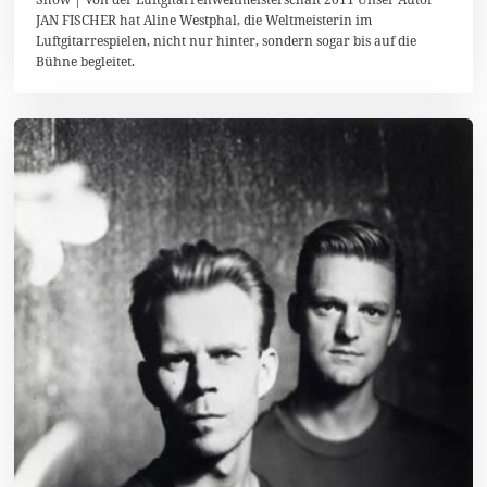
.
JAN FISCHER hat Aline Westphal, die Weltmeisterin im
F
Luftgitarrespielen, nicht nur hinter, sondern sogar bis auf die
e
b
Bühne begleitet.
r
u
a
r
2
0
1
8