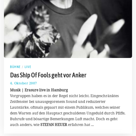
BÜHNE
/
LIVE
Das Ship Of Fools geht vor Anker
4. Oktober 2007
2
2
Musik | Erasure live in Hamburg
.
Vorgruppen haben es in der Regel nicht leicht. Eingeschränktes
J
Zeitfenster bei unausgegorenem Sound und reduzierter
u
n
Lautstärke, oftmals gepaart mit einem Publikum, welches seiner
i
dem Warten auf den Hauptact geschuldeten Ungeduld durch Pfiffe,
2
Buhrufe und bösartige Bemerkungen Luft macht. Doch es geht
0
2
auch anders, wie
STEFAN HEUER
erfahren hat ...
0