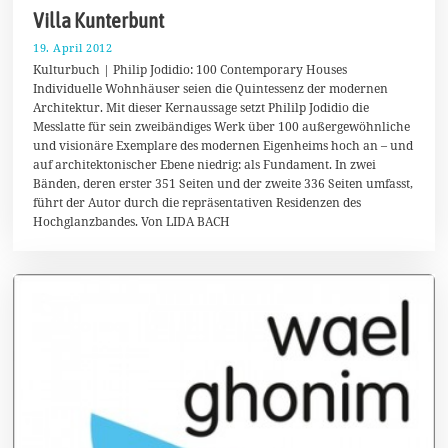
Villa Kunterbunt
19. April 2012
1
.
Kulturbuch | Philip Jodidio: 100 Contemporary Houses
F
Individuelle Wohnhäuser seien die Quintessenz der modernen
e
Architektur. Mit dieser Kernaussage setzt Phililp Jodidio die
b
r
Messlatte für sein zweibändiges Werk über 100 außergewöhnliche
u
und visionäre Exemplare des modernen Eigenheims hoch an – und
a
auf architektonischer Ebene niedrig: als Fundament. In zwei
r
2
Bänden, deren erster 351 Seiten und der zweite 336 Seiten umfasst,
0
führt der Autor durch die repräsentativen Residenzen des
2
Hochglanzbandes. Von LIDA BACH
0