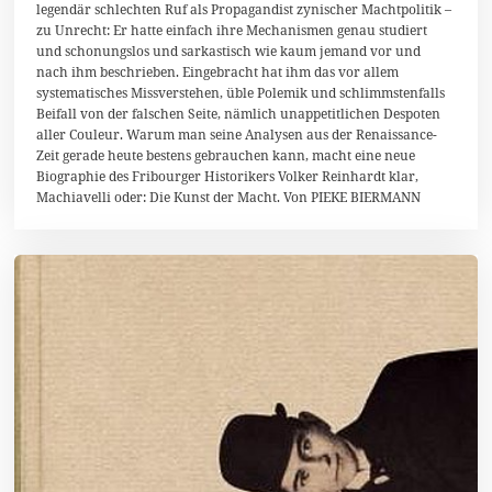
legendär schlechten Ruf als Propagandist zynischer Machtpolitik –
M
zu Unrecht: Er hatte einfach ihre Mechanismen genau studiert
ä
r
und schonungslos und sarkastisch wie kaum jemand vor und
z
nach ihm beschrieben. Eingebracht hat ihm das vor allem
2
systematisches Missverstehen, üble Polemik und schlimmstenfalls
0
1
Beifall von der falschen Seite, nämlich unappetitlichen Despoten
4
aller Couleur. Warum man seine Analysen aus der Renaissance-
Zeit gerade heute bestens gebrauchen kann, macht eine neue
Biographie des Fribourger Historikers Volker Reinhardt klar,
Machiavelli oder: Die Kunst der Macht. Von PIEKE BIERMANN