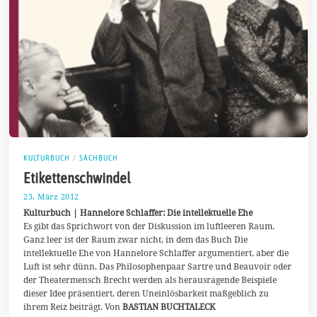
KULTURBUCH
/
SACHBUCH
Etikettenschwindel
23. März 2012
3
1
Kulturbuch | Hannelore Schlaffer: Die intellektuelle Ehe
.
Es gibt das Sprichwort von der Diskussion im luftleeren Raum.
M
Ganz leer ist der Raum zwar nicht, in dem das Buch Die
a
i
intellektuelle Ehe von Hannelore Schlaffer argumentiert, aber die
2
Luft ist sehr dünn. Das Philosophenpaar Sartre und Beauvoir oder
0
der Theatermensch Brecht werden als herausragende Beispiele
2
0
dieser Idee präsentiert, deren Uneinlösbarkeit maßgeblich zu
ihrem Reiz beiträgt. Von
BASTIAN BUCHTALECK