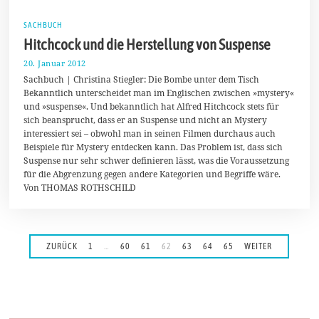
SACHBUCH
Hitchcock und die Herstellung von Suspense
20. Januar 2012
1
9
Sachbuch | Christina Stiegler: Die Bombe unter dem Tisch
.
Bekanntlich unterscheidet man im Englischen zwischen »mystery«
M
und »suspense«. Und bekanntlich hat Alfred Hitchcock stets für
ä
r
sich beansprucht, dass er an Suspense und nicht an Mystery
z
interessiert sei – obwohl man in seinen Filmen durchaus auch
2
Beispiele für Mystery entdecken kann. Das Problem ist, dass sich
0
1
Suspense nur sehr schwer definieren lässt, was die Voraussetzung
4
für die Abgrenzung gegen andere Kategorien und Begriffe wäre.
Von THOMAS ROTHSCHILD
ZURÜCK
1
…
60
61
62
63
64
65
WEITER