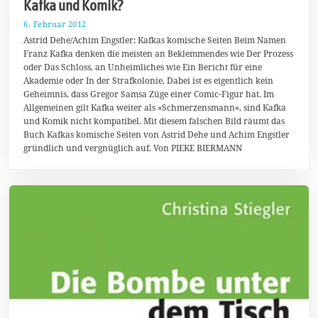
Kafka und Komik?
6. Februar 2012
2
2
Astrid Dehe/Achim Engstler: Kafkas komische Seiten Beim Namen
.
Franz Kafka denken die meisten an Beklemmendes wie Der Prozess
M
oder Das Schloss, an Unheimliches wie Ein Bericht für eine
ä
r
Akademie oder In der Strafkolonie. Dabei ist es eigentlich kein
z
Geheimnis, dass Gregor Samsa Züge einer Comic-Figur hat. Im
2
Allgemeinen gilt Kafka weiter als »Schmerzensmann«, sind Kafka
0
1
und Komik nicht kompatibel. Mit diesem falschen Bild räumt das
4
Buch Kafkas komische Seiten von Astrid Dehe und Achim Engstler
gründlich und vergnüglich auf. Von PIEKE BIERMANN