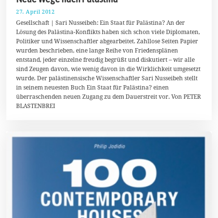
27. April 2012
7
.
Gesellschaft | Sari Nusseibeh: Ein Staat für Palästina? An der
F
Lösung des Palästina-Konflikts haben sich schon viele Diplomaten,
e
Politiker und Wissenschaftler abgearbeitet. Zahllose Seiten Papier
b
r
wurden beschrieben, eine lange Reihe von Friedensplänen
u
entstand, jeder einzelne freudig begrüßt und diskutiert – wir alle
a
sind Zeugen davon, wie wenig davon in die Wirklichkeit umgesetzt
r
2
wurde. Der palästinensische Wissenschaftler Sari Nusseibeh stellt
0
in seinem neuesten Buch Ein Staat für Palästina? einen
2
überraschenden neuen Zugang zu dem Dauerstreit vor. Von PETER
0
BLASTENBREI