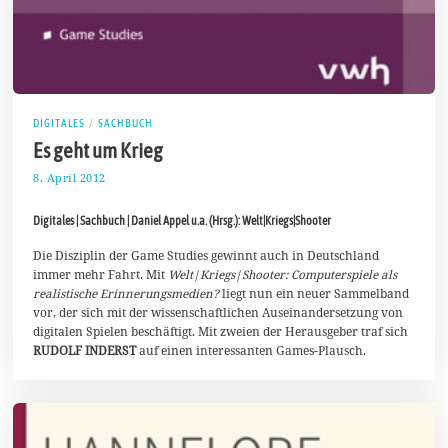
DIGITALES
/
SACHBUCH
Es geht um Krieg
8. April 2012
3
1
.
Digitales | Sachbuch | Daniel Appel u.a. (Hrsg.): Welt|Kriegs|Shooter
M
ä
r
Die Disziplin der Game Studies gewinnt auch in Deutschland
z
immer mehr Fahrt. Mit
Welt|Kriegs|Shooter: Computerspiele als
2
realistische Erinnerungsmedien?
liegt nun ein neuer Sammelband
0
vor, der sich mit der wissenschaftlichen Auseinandersetzung von
2
1
digitalen Spielen beschäftigt. Mit zweien der Herausgeber traf sich
RUDOLF INDERST
auf einen interessanten Games-Plausch.