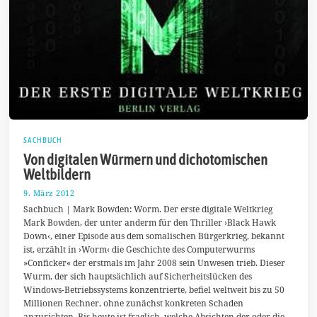
SACHBUCH
Von digitalen Würmern und dichotomischen
Weltbildern
9. März 2012
1
8
Sachbuch | Mark Bowden: Worm. Der erste digitale Weltkrieg
.
Mark Bowden, der unter anderm für den Thriller ›Black Hawk
F
Down‹, einer Episode aus dem somalischen Bürgerkrieg, bekannt
e
b
ist, erzählt in ›Worm‹ die Geschichte des Computerwurms
r
»Conficker« der erstmals im Jahr 2008 sein Unwesen trieb. Dieser
u
Wurm, der sich hauptsächlich auf Sicherheitslücken des
a
r
Windows-Betriebssystems konzentrierte, befiel weltweit bis zu 50
2
Millionen Rechner, ohne zunächst konkreten Schaden
0
anzurichten. Bis heute ist fraglich, welche Absichten der oder die