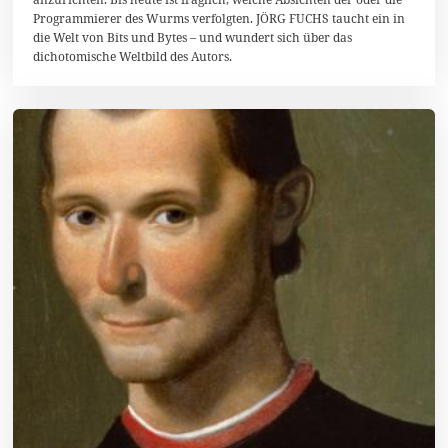
2
Programmierer des Wurms verfolgten. JÖRG FUCHS taucht ein in
0
die Welt von Bits und Bytes – und wundert sich über das
dichotomische Weltbild des Autors.