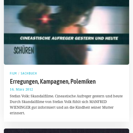
FILM
/
SACHBUCH
Erregungen, Kampagnen, Polemiken
16. März 2012
6
.
Stefan Volk: Skandalfilme. Cineastische Aufreger gestern und heute
A
Durch Skandalfilme von Stefan Volk fühlt sich MANFRED
p
WIENINGER gut informiert und an die Kindheit seiner Mutter
r
i
erinnert.
l
2
0
1