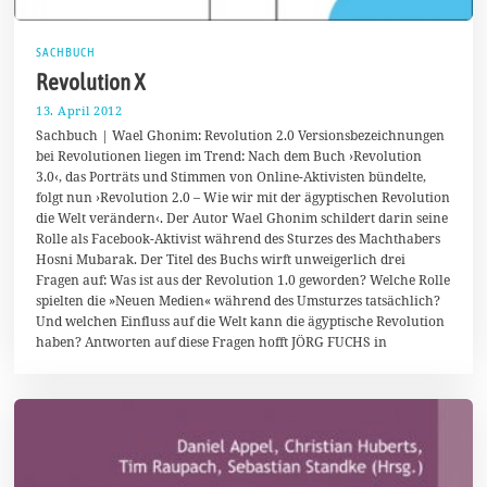
SACHBUCH
Revolution X
13. April 2012
2
9
Sachbuch | Wael Ghonim: Revolution 2.0 Versionsbezeichnungen
.
bei Revolutionen liegen im Trend: Nach dem Buch ›Revolution
M
3.0‹, das Porträts und Stimmen von Online-Aktivisten bündelte,
ä
r
folgt nun ›Revolution 2.0 – Wie wir mit der ägyptischen Revolution
z
die Welt verändern‹. Der Autor Wael Ghonim schildert darin seine
2
Rolle als Facebook-Aktivist während des Sturzes des Machthabers
0
1
Hosni Mubarak. Der Titel des Buchs wirft unweigerlich drei
4
Fragen auf: Was ist aus der Revolution 1.0 geworden? Welche Rolle
spielten die »Neuen Medien« während des Umsturzes tatsächlich?
Und welchen Einfluss auf die Welt kann die ägyptische Revolution
haben? Antworten auf diese Fragen hofft JÖRG FUCHS in