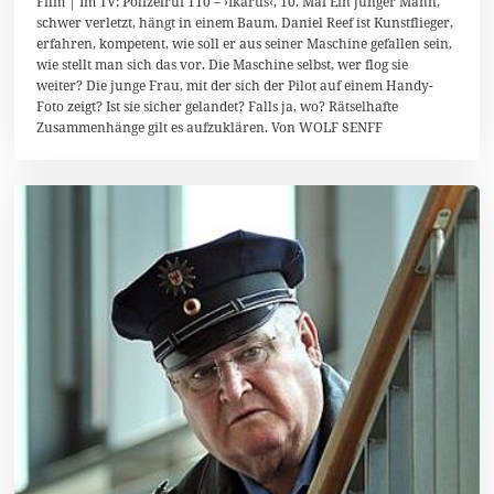
Film | Im TV: Polizeiruf 110 – ›Ikarus‹, 10. Mai Ein junger Mann,
M
schwer verletzt, hängt in einem Baum. Daniel Reef ist Kunstflieger,
a
erfahren, kompetent, wie soll er aus seiner Maschine gefallen sein,
i
2
wie stellt man sich das vor. Die Maschine selbst, wer flog sie
0
weiter? Die junge Frau, mit der sich der Pilot auf einem Handy-
1
Foto zeigt? Ist sie sicher gelandet? Falls ja, wo? Rätselhafte
5
Zusammenhänge gilt es aufzuklären. Von WOLF SENFF