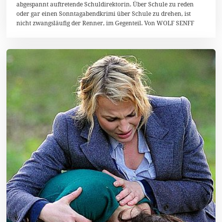
z
abgespannt auftretende Schuldirektorin. Über Schule zu reden
e
oder gar einen Sonntagabendkrimi über Schule zu drehen, ist
m
nicht zwangsläufig der Renner, im Gegenteil. Von WOLF SENFF
b
e
r
2
0
1
4