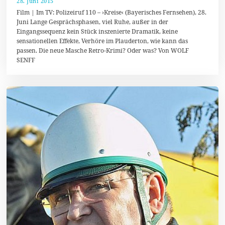
28. Juni 2015
2
8
Film | Im TV: Polizeiruf 110 – ›Kreise‹ (Bayerisches Fernsehen), 28.
.
Juni Lange Gesprächsphasen, viel Ruhe, außer in der
J
Eingangssequenz kein Stück inszenierte Dramatik, keine
u
n
sensationellen Effekte, Verhöre im Plauderton, wie kann das
i
passen. Die neue Masche Retro-Krimi? Oder was? Von WOLF
2
SENFF
0
1
5