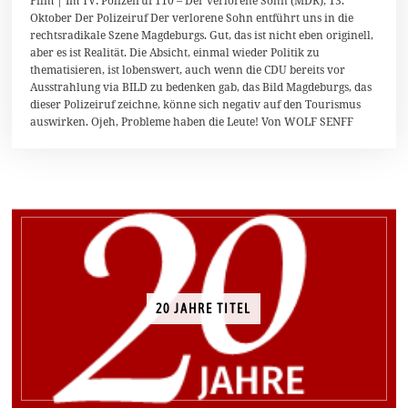
Film | Im TV: Polizeiruf 110 – Der verlorene Sohn (MDR), 13.
.
Oktober Der Polizeiruf Der verlorene Sohn entführt uns in die
D
rechtsradikale Szene Magdeburgs. Gut, das ist nicht eben originell,
e
z
aber es ist Realität. Die Absicht, einmal wieder Politik zu
e
thematisieren, ist lobenswert, auch wenn die CDU bereits vor
m
Ausstrahlung via BILD zu bedenken gab, das Bild Magdeburgs, das
b
e
dieser Polizeiruf zeichne, könne sich negativ auf den Tourismus
r
auswirken. Ojeh, Probleme haben die Leute! Von WOLF SENFF
2
0
1
3
20 JAHRE TITEL