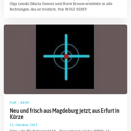
Olga Lenski (Maria Simon) und Horst Krause ermitteln in alle
Richtungen, das ist tröstlich. Von WOLF SENFF
FILM
/
KRIMI
Neu und frisch aus Magdeburg jetzt; aus Erfurt in
Kürze
12. Oktober 2013
2
3