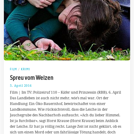
FILM
/
KRIMI
Spreu vom Weizen
5. April 2014
8
.
Film | Im TV: Polizeiruf 110 – Käfer und Prinzessin (RBB), 6. April
A
Das Landleben ist auch nicht mehr, wie’s mal war. Ort der
p
Handlung: Ein Öko-Bauernhof, bewirtschaftet von einer
r
i
Landkommune. Wie rücksichtsvoll, dass die Leiche in der
l
Jauchegrube des Nachbarhofs auftaucht. »Ach du lieber Himmel.
2
Ist ja furchtbar«, sagt Horst Krause (Horst Krause) beim Anblick
0
1
der Leiche. Er hat ja völlig recht. Lange Zeit ist nicht geklärt, ob es
4
sich um einen Mord oder um fahrlässige Tötung handelt, doch