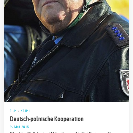
FILM
/
KRIMI
Deutsch-polnische Kooperation
9. Mai 2015
8
.