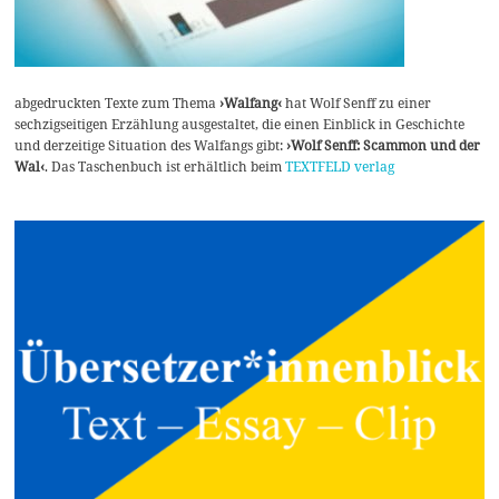
abgedruckten Texte zum Thema
›Walfang‹
hat Wolf Senff zu einer
sechzigseitigen Erzählung ausgestaltet, die einen Einblick in Geschichte
und derzeitige Situation des Walfangs gibt:
›Wolf Senff: Scammon und der
Wal‹
. Das Taschenbuch ist erhältlich beim
TEXTFELD verlag