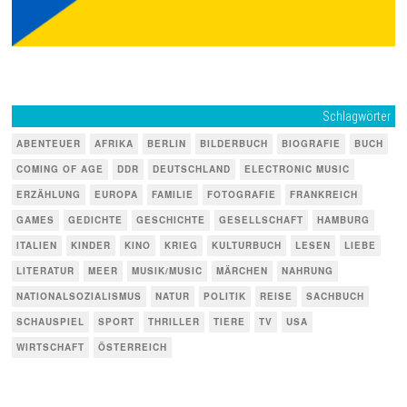
Schlagwörter
ABENTEUER
AFRIKA
BERLIN
BILDERBUCH
BIOGRAFIE
BUCH
COMING OF AGE
DDR
DEUTSCHLAND
ELECTRONIC MUSIC
ERZÄHLUNG
EUROPA
FAMILIE
FOTOGRAFIE
FRANKREICH
GAMES
GEDICHTE
GESCHICHTE
GESELLSCHAFT
HAMBURG
ITALIEN
KINDER
KINO
KRIEG
KULTURBUCH
LESEN
LIEBE
LITERATUR
MEER
MUSIK/MUSIC
MÄRCHEN
NAHRUNG
NATIONALSOZIALISMUS
NATUR
POLITIK
REISE
SACHBUCH
SCHAUSPIEL
SPORT
THRILLER
TIERE
TV
USA
WIRTSCHAFT
ÖSTERREICH