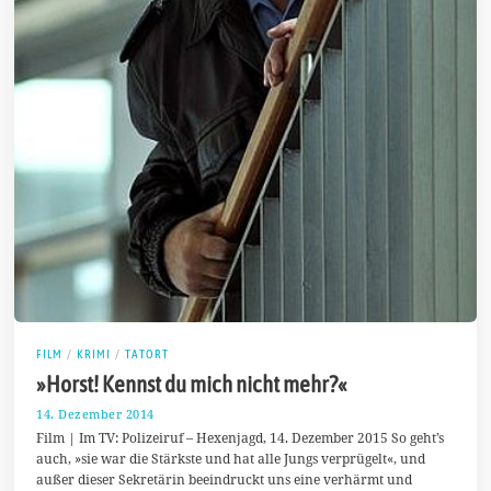
FILM
/
KRIMI
/
TATORT
»Horst! Kennst du mich nicht mehr?«
14. Dezember 2014
1
4
Film | Im TV: Polizeiruf – Hexenjagd, 14. Dezember 2015 So geht’s
.
auch, »sie war die Stärkste und hat alle Jungs verprügelt«, und
D
außer dieser Sekretärin beeindruckt uns eine verhärmt und
e