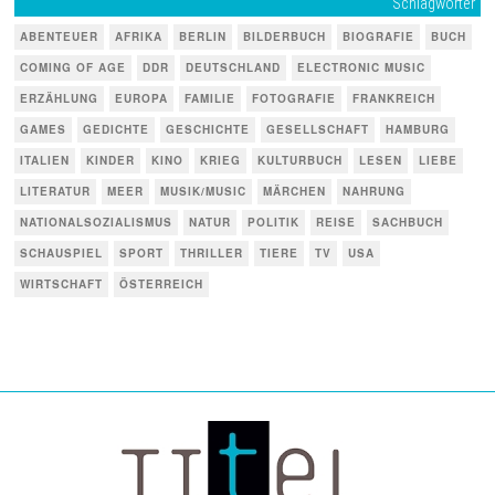
Schlagwörter
ABENTEUER
AFRIKA
BERLIN
BILDERBUCH
BIOGRAFIE
BUCH
COMING OF AGE
DDR
DEUTSCHLAND
ELECTRONIC MUSIC
ERZÄHLUNG
EUROPA
FAMILIE
FOTOGRAFIE
FRANKREICH
GAMES
GEDICHTE
GESCHICHTE
GESELLSCHAFT
HAMBURG
ITALIEN
KINDER
KINO
KRIEG
KULTURBUCH
LESEN
LIEBE
LITERATUR
MEER
MUSIK/MUSIC
MÄRCHEN
NAHRUNG
NATIONALSOZIALISMUS
NATUR
POLITIK
REISE
SACHBUCH
SCHAUSPIEL
SPORT
THRILLER
TIERE
TV
USA
WIRTSCHAFT
ÖSTERREICH