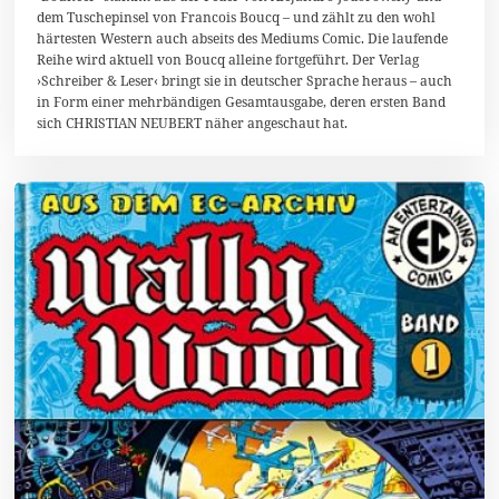
dem Tuschepinsel von Francois Boucq – und zählt zu den wohl
k
t
härtesten Western auch abseits des Mediums Comic. Die laufende
o
Reihe wird aktuell von Boucq alleine fortgeführt. Der Verlag
b
›Schreiber & Leser‹ bringt sie in deutscher Sprache heraus – auch
e
r
in Form einer mehrbändigen Gesamtausgabe, deren ersten Band
2
sich CHRISTIAN NEUBERT näher angeschaut hat.
0
1
9