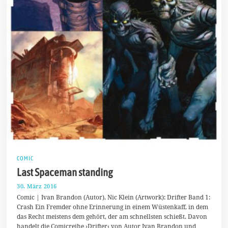
COMIC
Last Spaceman standing
30. März 2016
3
0
Comic | Ivan Brandon (Autor), Nic Klein (Artwork): Drifter Band 1:
.
Crash Ein Fremder ohne Erinnerung in einem Wüstenkaff, in dem
M
das Recht meistens dem gehört, der am schnellsten schießt. Davon
ä
r
handelt die Comicreihe ›Drifter‹ von Autor Ivan Brandon und