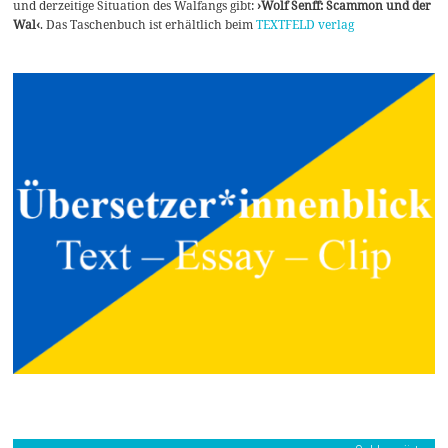
und derzeitige Situation des Walfangs gibt:
›Wolf Senff: Scammon und der
Wal‹
. Das Taschenbuch ist erhältlich beim
TEXTFELD verlag