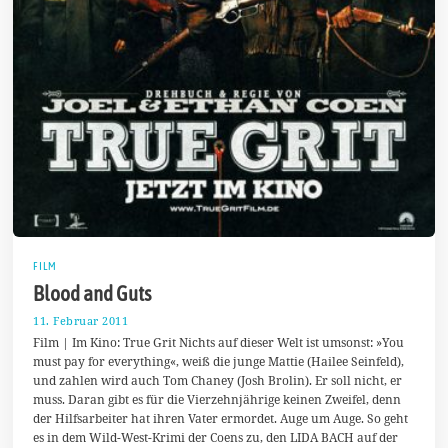
FILM
Blood and Guts
11. Februar 2011
2
0
Film | Im Kino: True Grit Nichts auf dieser Welt ist umsonst: »You
.
must pay for everything«, weiß die junge Mattie (Hailee Seinfeld),
M
und zahlen wird auch Tom Chaney (Josh Brolin). Er soll nicht, er
a
i
muss. Daran gibt es für die Vierzehnjährige keinen Zweifel, denn
2
der Hilfsarbeiter hat ihren Vater ermordet. Auge um Auge. So geht
0
es in dem Wild-West-Krimi der Coens zu, den LIDA BACH auf der
2