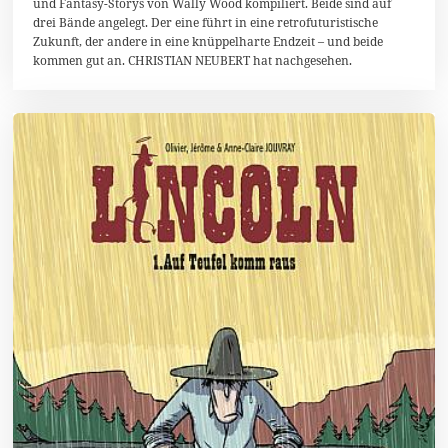
und Fantasy-Storys von Wally Wood kompiliert. Beide sind auf
2
drei Bände angelegt. Der eine führt in eine retrofuturistische
0
1
Zukunft, der andere in eine knüppelharte Endzeit – und beide
9
kommen gut an. CHRISTIAN NEUBERT hat nachgesehen.