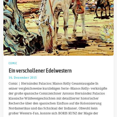
COMIC
Ein verschollener Edelwestern
16. Dezember 2015
3
.
Comic | Hernández Palacios: Manos Kelly Gesamtausgabe In
F
seiner vergleichsweise kurzlebigen Serie ›Manos Kelly‹ verknüpfte
e
der große spanische Comiczeichner Antonio Hernández Palacios
b
r
klassische Wildwestgeschichten mit detaillierter historischer
u
Recherche über den spanischen Einfluss auf die Kolonisierung
a
Nordamerikas und das Schicksal der Indianer. Obwohl kein
r
2
großer Western-Fan, konnte sich BORIS KUNZ der Magie der
0