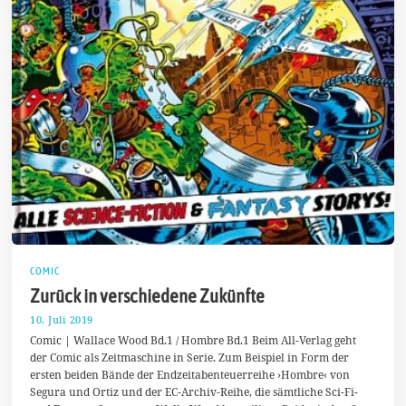
COMIC
Zurück in verschiedene Zukünfte
10. Juli 2019
1
5
Comic | Wallace Wood Bd.1 / Hombre Bd.1 Beim All-Verlag geht
.
der Comic als Zeitmaschine in Serie. Zum Beispiel in Form der
J
ersten beiden Bände der Endzeitabenteuerreihe ›Hombre‹ von
u
l
Segura und Ortiz und der EC-Archiv-Reihe, die sämtliche Sci-Fi-
i