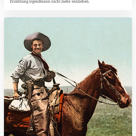
Erzählung irgendwann nicht mehr entziehen.
1
6