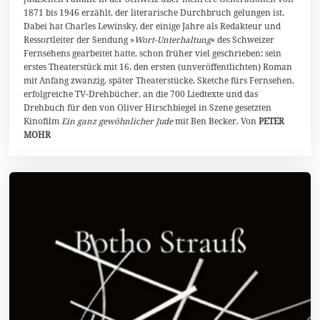
b
1871 bis 1946 erzählt, der literarische Durchbruch gelungen ist.
e
r
Dabei hat Charles Lewinsky, der einige Jahre als Redakteur und
2
Ressortleiter der Sendung »
Wort-Unterhaltung
« des Schweizer
0
Fernsehens gearbeitet hatte, schon früher viel geschrieben: sein
2
erstes Theaterstück mit 16, den ersten (unveröffentlichten) Roman
4
mit Anfang zwanzig, später Theaterstücke, Sketche fürs Fernsehen,
erfolgreiche TV-Drehbücher, an die 700 Liedtexte und das
Drehbuch für den von Oliver Hirschbiegel in Szene gesetzten
Kinofilm
Ein ganz gewöhnlicher Jude
mit Ben Becker. Von
PETER
MOHR