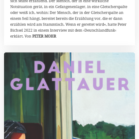
sich selbst erzählend. Der Mensch, der in eine wirkliche
2
Notsituation gerät, in ein Gefangenenlager, in eine Gletscherspalte
0
oder weiß ich, wohin: Der Mensch, der in der Gletscherspalte an
2
5
einem Seil hängt, bereitet bereits die Erzählung vor, die er dann
erzählen wird am Stammtisch. Wenn er gerettet wird«, hatte Peter
Bichsel 2022 in einem Interview mit dem ›Deutschlandfunk‹
erklärt. Von
PETER MOHR