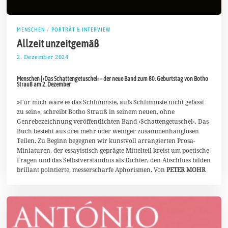
MENSCHEN
/
PORTRÄT & INTERVIEW
Allzeit unzeitgemäß
2. Dezember 2024
1
5
.
Menschen | ›Das Schattengetuschel‹ – der neue Band zum 80. Geburtstag von Botho
D
Strauß am 2. Dezember
e
z
»Für mich wäre es das Schlimmste, aufs Schlimmste nicht gefasst
e
m
zu sein«, schreibt Botho Strauß in seinem neuen, ohne
b
Genrebezeichnung veröffentlichten Band ›Schattengetuschel‹. Das
e
Buch besteht aus drei mehr oder weniger zusammenhanglosen
r
Teilen. Zu Beginn begegnen wir kunstvoll arrangierten Prosa-
2
0
Miniaturen, der essayistisch geprägte Mittelteil kreist um poetische
2
Fragen und das Selbstverständnis als Dichter, den Abschluss bilden
4
brillant pointierte, messerscharfe Aphorismen. Von
PETER MOHR