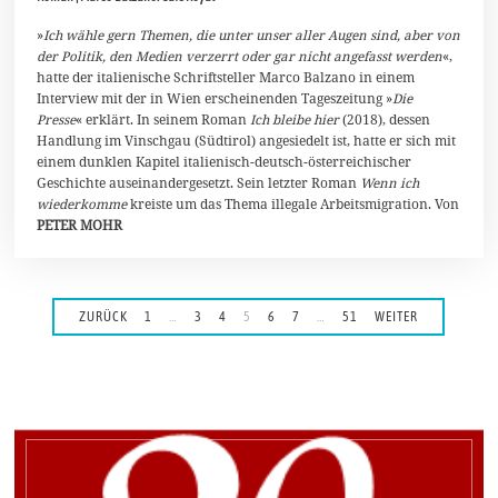
o
v
»
Ich wähle gern Themen, die unter unser aller Augen sind, aber von
e
der Politik, den Medien verzerrt oder gar nicht angefasst werden
«,
m
hatte der italienische Schriftsteller Marco Balzano in einem
b
Interview mit der in Wien erscheinenden Tageszeitung »
Die
e
r
Presse
« erklärt. In seinem Roman
Ich bleibe hier
(2018), dessen
2
Handlung im Vinschgau (Südtirol) angesiedelt ist, hatte er sich mit
0
einem dunklen Kapitel italienisch-deutsch-österreichischer
2
Geschichte auseinandergesetzt. Sein letzter Roman
4
Wenn ich
wiederkomme
kreiste um das Thema illegale Arbeitsmigration. Von
PETER MOHR
ZURÜCK
1
…
3
4
5
6
7
…
51
WEITER