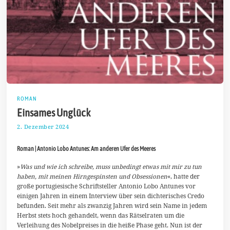
ROMAN
Einsames Unglück
2. Dezember 2024
1
0
.
Roman | Antonio Lobo Antunes: Am anderen Ufer des Meeres
D
e
z
»
Was und wie ich schreibe, muss unbedingt etwas mit mir zu tun
e
haben, mit meinen Hirngespinsten und Obsessionen
«, hatte der
m
große portugiesische Schriftsteller Antonio Lobo Antunes vor
b
einigen Jahren in einem Interview über sein dichterisches Credo
e
r
befunden. Seit mehr als zwanzig Jahren wird sein Name in jedem
2
Herbst stets hoch gehandelt, wenn das Rätselraten um die
0
Verleihung des Nobelpreises in die heiße Phase geht. Nun ist der
2