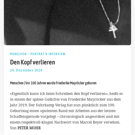
MENSCHEN
/
PORTRÄT & INTERVIEW
Den Kopf verlieren
20. Dezember 2024
3
0
.
Menschen | Vor 100 Jahren wurde Friederike Mayröcker geboren
D
e
z
»Eigentlich kann ich beim Schreiben den Kopf verlieren«, heißt es
e
in einem der späten Gedichte von Friederike Mayröcker aus dem
m
Jahr 2019. Der Suhrkamp Verlag hat nun pünktlich zum 100.
b
Geburtstag einen opulenten Band mit Arbeiten aus der letzten
e
r
Schaffensperiode vorgelegt – chronologisch angeordnet und mit
2
einem respektvoll-klugen Nachwort von Marcel Beyer versehen.
0
Von
PETER MOHR
2
4