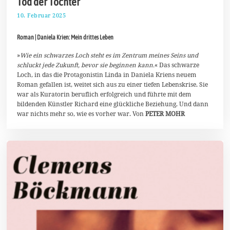
Tod der Tochter
10. Februar 2025
2
4
.
Roman | Daniela Krien: Mein drittes Leben
F
e
b
»
Wie ein schwarzes Loch steht es im Zentrum meines Seins und
r
schluckt jede Zukunft, bevor sie beginnen kann.
« Das schwarze
u
Loch, in das die Protagonistin Linda in Daniela Kriens neuem
a
Roman gefallen ist, weitet sich aus zu einer tiefen Lebenskrise. Sie
r
2
war als Kuratorin beruflich erfolgreich und führte mit dem
0
bildenden Künstler Richard eine glückliche Beziehung. Und dann
2
war nichts mehr so, wie es vorher war. Von
PETER MOHR
5