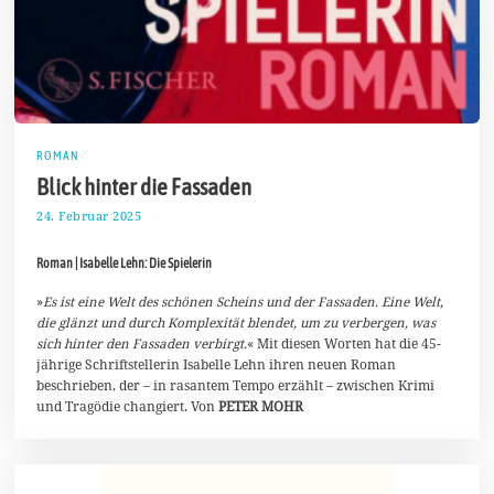
ROMAN
Blick hinter die Fassaden
24. Februar 2025
2
.
M
Roman | Isabelle Lehn: Die Spielerin
ä
r
z
»
Es ist eine Welt des schönen Scheins und der Fassaden. Eine Welt,
2
die glänzt und durch Komplexität blendet, um zu verbergen, was
0
sich hinter den Fassaden verbirgt.
« Mit diesen Worten hat die 45-
2
jährige Schriftstellerin Isabelle Lehn ihren neuen Roman
5
beschrieben, der – in rasantem Tempo erzählt – zwischen Krimi
und Tragödie changiert. Von
PETER MOHR