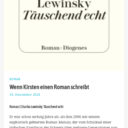
ROMAN
Wenn Kirsten einen Roman schreibt
16. Dezember 2024
3
0
.
Roman | Charles Lewinsky: Täuschend echt
D
e
z
Er war schon sechzig Jahre alt, als ihm 2006 mit seinem
e
euphorisch gefeierten Roman
Melnitz
, der vom Schicksal einer
m
jüdischen Familie in der Schweiz über mehrere Generationen von