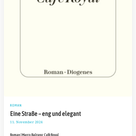
ROMAN
Eine Straße – eng und elegant
11. November 2024
2
5
.
Roman | Marco Balzano: Café Royal
N