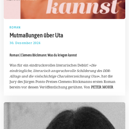
ROMAN
Mutmaßungen über Uta
30. Dezember 2024
1
2
.
Roman | Clemens Böckmann: Was du kriegen kannst
J
a
n
Was für ein eindrucksvolles literarisches Debüt! »
Die
u
eindringliche, literarisch anspruchsvolle Schilderung des DDR-
a
Alltags und die vielschichtige Charakterzeichnung Utas
«, hat die
r
Jury des Jürgen Ponto-Preises Clemens Böckmanns ersten Roman
2
0
bereits vor dessen Veröffentlichung gerühmt. Von
PETER MOHR
2
5