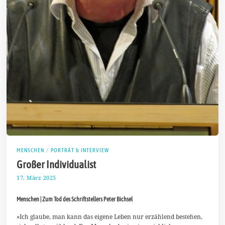
MENSCHEN
/
PORTRÄT & INTERVIEW
Großer Individualist
17. März 2025
2
4
.
Menschen | Zum Tod des Schriftstellers Peter Bichsel
M
ä
r
»Ich glaube, man kann das eigene Leben nur erzählend bestehen,
z