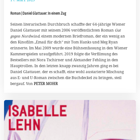
4
.
Roman | Daniel Glattauer: In einem Zug
M
ä
r
Seinen literarischen Durchbruch schaffte der 64-jährige Wiener
z
Daniel Glattauer mit seinem 2006 veröffentlichten Roman
Gut
2
gegen Nordwind
, einem modernen Briefroman, der ein wenig an
0
den Kinofilm „Email für dich“ mit Tom Hanks und Meg Ryan
2
5
erinnerte. Im Mai 2009 wurde eine Bühnenfassung in den Wiener
Kammerspielen uraufgeführt. 2019 folgte die Verfilmung des
Bestsellers mit Nora Tschirner und Alexander Fehling in den
Hauptrollen. In den letzten knapp zwanzig Jahren ging es bei
Daniel Glattauer, der es schafft, eine wohl austarierte Mischung
aus E- und U-Roman zwischen die Buchdeckel zu bringen, steil
bergauf. Von
PETER MOHR