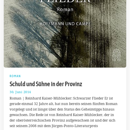
ROMAN
Schuld und Sühne in der Provinz
30. Juni 2014
7
.
Roman | Reinhard Kaiser-Mühlecker: Schwarzer Flieder Er ist
J
gerade einmal 32 Jahre alt, hat nun bereits seinen fünften Roman
u
vorgelegt und ist längst über den Status des Geheimtipps hinaus
l
i
gewachsen. Die Rede ist von Reinhard Kaiser-Mühlecker, der in
2
der oberösterreichischen Provinz aufgewachsen ist und der sich
0
seit seinem 2008 mit dem Jürgen-Ponto-Literaturpreis
1