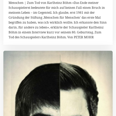
2
Menschen | Zum Tod von Karlheinz Böhm »Das Ende meiner
.
Schauspielerei bedeutete für mich auf keinen Fall einen Bruch in
J
meinem Leben – im Gegenteil. Ich glaube, erst 1981 mit der
u
n
Gründung der Stiftung ,Menschen für Menschen‘ das erste Mal
i
begriffen zu haben, was ich wirklich wollte. Ich erkannte den Sinn
2
darin, für andere zu leben«, erklärte der Schauspieler Karlheinz
0
1
Böhm in einem Interview kurz vor seinem 80. Geburtstag. Zum
4
Tod des Schauspielers Karlheinz Böhm. Von PETER MOHR