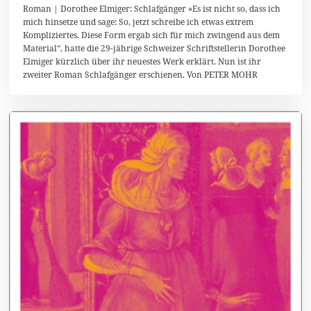
5
Roman | Dorothee Elmiger: Schlafgänger »Es ist nicht so, dass ich
.
mich hinsetze und sage: So, jetzt schreibe ich etwas extrem
S
Kompliziertes. Diese Form ergab sich für mich zwingend aus dem
e
p
Material“, hatte die 29-jährige Schweizer Schriftstellerin Dorothee
t
Elmiger kürzlich über ihr neuestes Werk erklärt. Nun ist ihr
e
zweiter Roman Schlafgänger erschienen. Von PETER MOHR
m
b
e
r
2
0
1
4