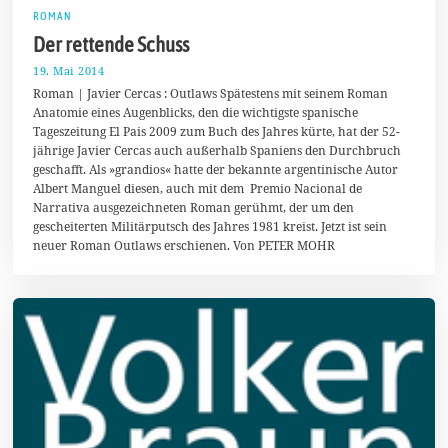
ROMAN
Der rettende Schuss
19. Mai 2014
2
7
Roman | Javier Cercas : Outlaws Spätestens mit seinem Roman
.
Anatomie eines Augenblicks, den die wichtigste spanische
M
Tageszeitung El Pais 2009 zum Buch des Jahres kürte, hat der 52-
a
i
jährige Javier Cercas auch außerhalb Spaniens den Durchbruch
2
geschafft. Als »grandios« hatte der bekannte argentinische Autor
0
Albert Manguel diesen, auch mit dem Premio Nacional de
1
4
Narrativa ausgezeichneten Roman gerühmt, der um den
gescheiterten Militärputsch des Jahres 1981 kreist. Jetzt ist sein
neuer Roman Outlaws erschienen. Von PETER MOHR