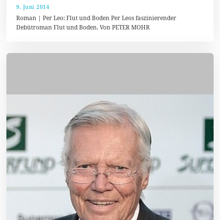
9. Juni 2014
1
9
Roman | Per Leo: Flut und Boden Per Leos faszinierender
.
Debütroman Flut und Boden. Von PETER MOHR
J
u
n
i
2
0
1
4