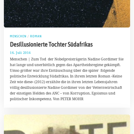
MENSCHEN
/
ROMAN
Desillusionierte Tochter Südafrikas
16. Juli 2014
1
7
Menschen | Zum Tod der Nobelpreisträgerin Nadine Gordimer Sie
.
hat lange und unerbittlich gegen das Apartheidsregime gekämpft.
J
Umso größer war ihre Enttäuschung über die später folgende
u
l
politische Entwicklung Südafrikas. In ihrem letzten Roman ›Keine
i
Zeit wie diese‹ (2012) erzählte die in ihren letzten Lebensjahren
2
völlig desillusionierte Nadine Gordimer von der Vetternwirtschaft
0
1
der einstigen Helden des ANC – von Korruption, Egoismus und
4
politischer Inkompetenz. Von PETER MOHR