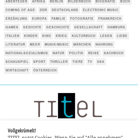
ABENTEUER
AFRIKA
BERLIN
BILDERBUCH
BIOGRAFIE
BUCH
COMING OF AGE
DDR
DEUTSCHLAND
ELECTRONIC MUSIC
ERZÄHLUNG
EUROPA
FAMILIE
FOTOGRAFIE
FRANKREICH
GAMES
GEDICHTE
GESCHICHTE
GESELLSCHAFT
HAMBURG
ITALIEN
KINDER
KINO
KRIEG
KULTURBUCH
LESEN
LIEBE
LITERATUR
MEER
MUSIK/MUSIC
MÄRCHEN
NAHRUNG
NATIONALSOZIALISMUS
NATUR
POLITIK
REISE
SACHBUCH
SCHAUSPIEL
SPORT
THRILLER
TIERE
TV
USA
WIRTSCHAFT
ÖSTERREICH
Vollgekrümelt!
TITEL nutzt Cookies. Wenn Sie auf "Alle annehmen"