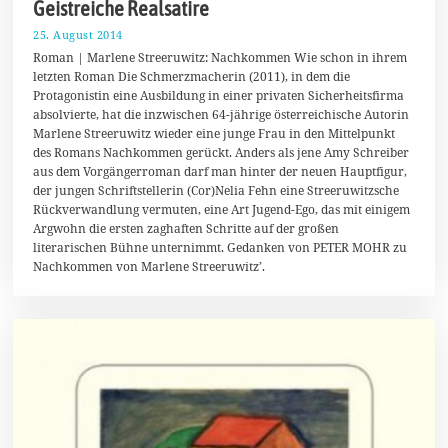
Geistreiche Realsatire
25. August 2014
2
4
Roman | Marlene Streeruwitz: Nachkommen Wie schon in ihrem
.
letzten Roman Die Schmerzmacherin (2011), in dem die
A
Protagonistin eine Ausbildung in einer privaten Sicherheitsfirma
u
g
absolvierte, hat die inzwischen 64-jährige österreichische Autorin
u
Marlene Streeruwitz wieder eine junge Frau in den Mittelpunkt
s
des Romans Nachkommen gerückt. Anders als jene Amy Schreiber
t
2
aus dem Vorgängerroman darf man hinter der neuen Hauptfigur,
0
der jungen Schriftstellerin (Cor)Nelia Fehn eine Streeruwitzsche
1
Rückverwandlung vermuten, eine Art Jugend-Ego, das mit einigem
4
Argwohn die ersten zaghaften Schritte auf der großen
literarischen Bühne unternimmt. Gedanken von PETER MOHR zu
Nachkommen von Marlene Streeruwitz’.