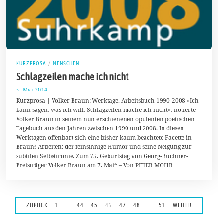
KURZPROSA
/
MENSCHEN
Schlagzeilen mache ich nicht
5. Mai 2014
1
2
Kurzprosa | Volker Braun: Werktage. Arbeitsbuch 1990-2008 »Ich
.
kann sagen, was ich will, Schlagzeilen mache ich nicht«, notierte
M
Volker Braun in seinem nun erschienenen opulenten poetischen
a
i
Tagebuch aus den Jahren zwischen 1990 und 2008. In diesen
2
Werktagen offenbart sich eine bisher kaum beachtete Facette in
0
Brauns Arbeiten: der feinsinnige Humor und seine Neigung zur
1
4
subtilen Selbstironie. Zum 75. Geburtstag von Georg-Büchner-
Preisträger Volker Braun am 7. Mai* – Von PETER MOHR
ZURÜCK
1
…
44
45
46
47
48
…
51
WEITER