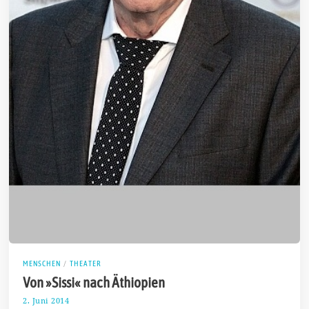
MENSCHEN
/
THEATER
Von »Sissi« nach Äthiopien
2. Juni 2014
1