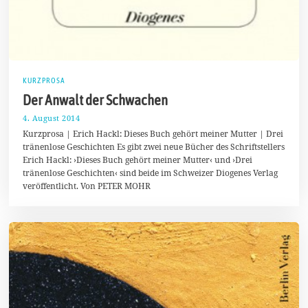
KURZPROSA
Der Anwalt der Schwachen
4. August 2014
4
.
Kurzprosa | Erich Hackl: Dieses Buch gehört meiner Mutter | Drei
A
tränenlose Geschichten Es gibt zwei neue Bücher des Schriftstellers
u
Erich Hackl: ›Dieses Buch gehört meiner Mutter‹ und ›Drei
g
u
tränenlose Geschichten‹ sind beide im Schweizer Diogenes Verlag
s
veröffentlicht. Von PETER MOHR
t
2
0
1
4