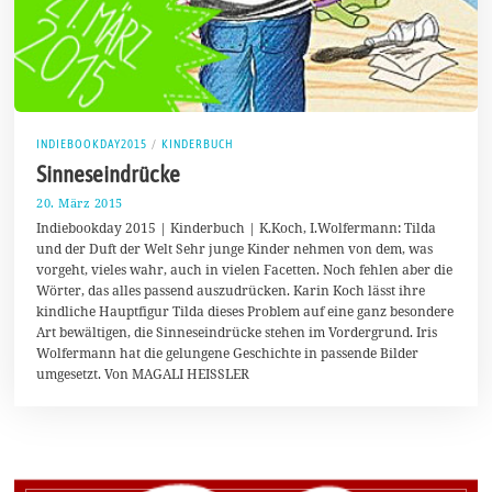
INDIEBOOKDAY2015
/
KINDERBUCH
Sinneseindrücke
20. März 2015
1
7
Indiebookday 2015 | Kinderbuch | K.Koch, I.Wolfermann: Tilda
.
und der Duft der Welt Sehr junge Kinder nehmen von dem, was
A
vorgeht, vieles wahr, auch in vielen Facetten. Noch fehlen aber die
u
g
Wörter, das alles passend auszudrücken. Karin Koch lässt ihre
u
kindliche Hauptfigur Tilda dieses Problem auf eine ganz besondere
s
Art bewältigen, die Sinneseindrücke stehen im Vordergrund. Iris
t
2
Wolfermann hat die gelungene Geschichte in passende Bilder
0
umgesetzt. Von MAGALI HEISSLER
1
7