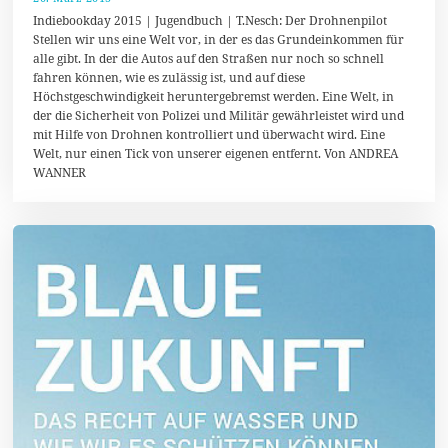
7
Indiebookday 2015 | Jugendbuch | T.Nesch: Der Drohnenpilot
.
Stellen wir uns eine Welt vor, in der es das Grundeinkommen für
A
alle gibt. In der die Autos auf den Straßen nur noch so schnell
u
g
fahren können, wie es zulässig ist, und auf diese
u
Höchstgeschwindigkeit heruntergebremst werden. Eine Welt, in
s
der die Sicherheit von Polizei und Militär gewährleistet wird und
t
2
mit Hilfe von Drohnen kontrolliert und überwacht wird. Eine
0
Welt, nur einen Tick von unserer eigenen entfernt. Von ANDREA
1
WANNER
7