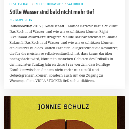
GESELLSCHAFT
/
INDIEBOOKDAY2015
/
SACHBUCH
Stille Wasser sind bald nicht mehr tief
20. März 2015
4
.
Indiebookday 2015 | Gesellschaft | Maude Barlow: Blaue Zukunft.
M
Das Recht auf Wasser und wie wir es schützen können Right
a
Livelihood Award-Preisträgerin Maude Barlow zeichnet in ›Blaue
i
2
Zukunft. Das Recht auf Wasser und wie wir es schützen können‹
0
ein düsteres Bild des Blauen Planeten. Ausgerechnet die Ressource,
1
die für die meisten so selbstverständlich ist, dass kaum darüber
5
nachgedacht wird, könnte in manchen Gebieten des Erdballs in
den nächsten fünfzig Jahren derart rar werden, dass künftige
Konflikte zwischen Staaten nicht mehr nur um Öl und
Gebietsgrenzen kreisen, sondern auch um den Zugang zu
Wasserquellen. VIOLA STOCKER ließ sich aufklären.