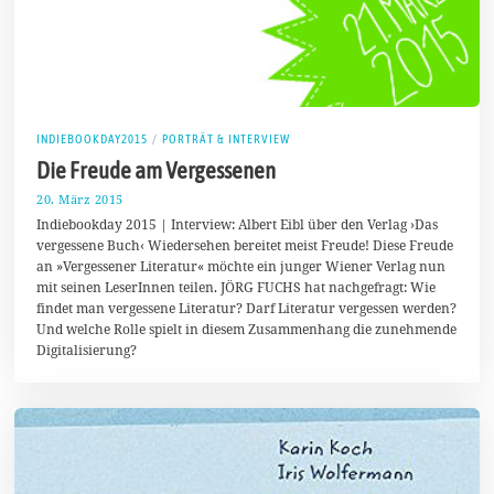
INDIEBOOKDAY2015
/
PORTRÄT & INTERVIEW
Die Freude am Vergessenen
20. März 2015
2
0
Indiebookday 2015 | Interview: Albert Eibl über den Verlag ›Das
.
vergessene Buch‹ Wiedersehen bereitet meist Freude! Diese Freude
M
an »Vergessener Literatur« möchte ein junger Wiener Verlag nun
ä
r
mit seinen LeserInnen teilen. JÖRG FUCHS hat nachgefragt: Wie
z
findet man vergessene Literatur? Darf Literatur vergessen werden?
2
Und welche Rolle spielt in diesem Zusammenhang die zunehmende
0
1
Digitalisierung?
5