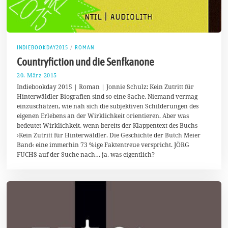
INDIEBOOKDAY2015
/
ROMAN
Countryfiction und die Senfkanone
20. März 2015
4
.
Indiebookday 2015 | Roman | Jonnie Schulz: Kein Zutritt für
M
Hinterwäldler Biografien sind so eine Sache. Niemand vermag
a
einzuschätzen, wie nah sich die subjektiven Schilderungen des
i
2
eigenen Erlebens an der Wirklichkeit orientieren. Aber was
0
bedeutet Wirklichkeit, wenn bereits der Klappentext des Buchs
1
›Kein Zutritt für Hinterwäldler. Die Geschichte der Butch Meier
5
Band‹ eine immerhin 73 %ige Faktentreue verspricht. JÖRG
FUCHS auf der Suche nach… ja, was eigentlich?