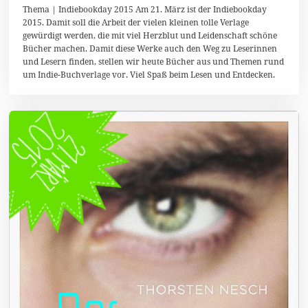
1
Thema | Indiebookday 2015 Am 21. März ist der Indiebookday
.
2015. Damit soll die Arbeit der vielen kleinen tolle Verlage
M
gewürdigt werden, die mit viel Herzblut und Leidenschaft schöne
ä
r
Bücher machen. Damit diese Werke auch den Weg zu Leserinnen
z
und Lesern finden, stellen wir heute Bücher aus und Themen rund
2
um Indie-Buchverlage vor. Viel Spaß beim Lesen und Entdecken.
0
1
5