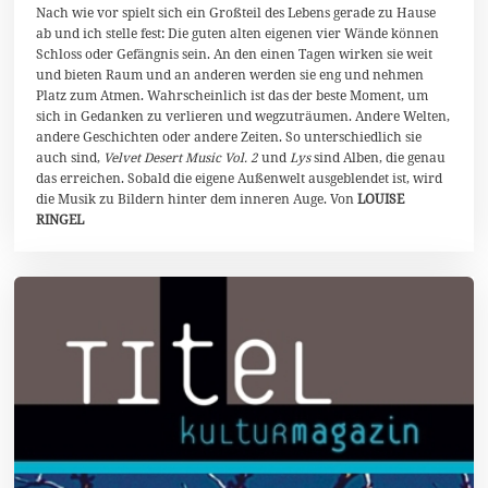
Nach wie vor spielt sich ein Großteil des Lebens gerade zu Hause
a
i
ab und ich stelle fest: Die guten alten eigenen vier Wände können
2
Schloss oder Gefängnis sein. An den einen Tagen wirken sie weit
0
und bieten Raum und an anderen werden sie eng und nehmen
2
0
Platz zum Atmen. Wahrscheinlich ist das der beste Moment, um
sich in Gedanken zu verlieren und wegzuträumen. Andere Welten,
andere Geschichten oder andere Zeiten. So unterschiedlich sie
auch sind,
Velvet Desert Music Vol. 2
und
Lys
sind Alben, die genau
das erreichen. Sobald die eigene Außenwelt ausgeblendet ist, wird
die Musik zu Bildern hinter dem inneren Auge. Von
LOUISE
RINGEL