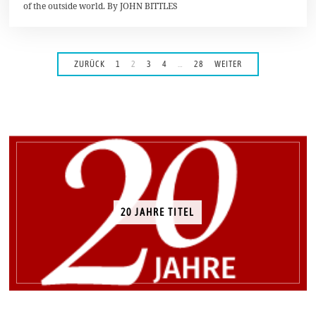
2
of the outside world. By JOHN BITTLES
0
1
9
ZURÜCK
1
2
3
4
…
28
WEITER
20 JAHRE TITEL