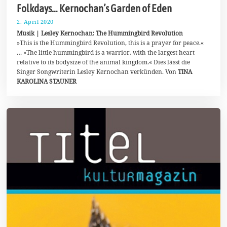
Folkdays… Kernochan’s Garden of Eden
2. April 2020
2
5
Musik | Lesley Kernochan: The Hummingbird Revolution
.
»This is the Hummingbird Revolution, this is a prayer for peace.«
M
… »The little hummingbird is a warrior, with the largest heart
a
i
relative to its bodysize of the animal kingdom.« Dies lässt die
2
Singer Songwriterin Lesley Kernochan verkünden. Von
TINA
0
KAROLINA STAUNER
2
0