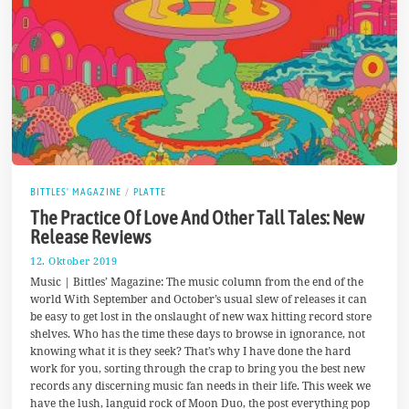
BITTLES' MAGAZINE
/
PLATTE
The Practice Of Love And Other Tall Tales: New
Release Reviews
12. Oktober 2019
1
4
Music | Bittles’ Magazine: The music column from the end of the
.
world With September and October’s usual slew of releases it can
O
be easy to get lost in the onslaught of new wax hitting record store
k
t
shelves. Who has the time these days to browse in ignorance, not
o
knowing what it is they seek? That’s why I have done the hard
b
work for you, sorting through the crap to bring you the best new
e
r
records any discerning music fan needs in their life. This week we
2
have the lush, languid rock of Moon Duo, the post everything pop