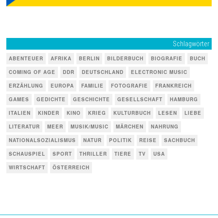
Schlagwörter
ABENTEUER
AFRIKA
BERLIN
BILDERBUCH
BIOGRAFIE
BUCH
COMING OF AGE
DDR
DEUTSCHLAND
ELECTRONIC MUSIC
ERZÄHLUNG
EUROPA
FAMILIE
FOTOGRAFIE
FRANKREICH
GAMES
GEDICHTE
GESCHICHTE
GESELLSCHAFT
HAMBURG
ITALIEN
KINDER
KINO
KRIEG
KULTURBUCH
LESEN
LIEBE
LITERATUR
MEER
MUSIK/MUSIC
MÄRCHEN
NAHRUNG
NATIONALSOZIALISMUS
NATUR
POLITIK
REISE
SACHBUCH
SCHAUSPIEL
SPORT
THRILLER
TIERE
TV
USA
WIRTSCHAFT
ÖSTERREICH