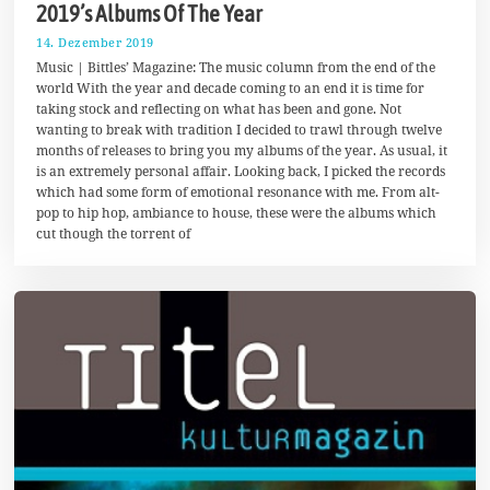
2019’s Albums Of The Year
14. Dezember 2019
2
3
Music | Bittles’ Magazine: The music column from the end of the
.
world With the year and decade coming to an end it is time for
D
taking stock and reflecting on what has been and gone. Not
e
z
wanting to break with tradition I decided to trawl through twelve
e
months of releases to bring you my albums of the year. As usual, it
m
is an extremely personal affair. Looking back, I picked the records
b
e
which had some form of emotional resonance with me. From alt-
r
pop to hip hop, ambiance to house, these were the albums which
2
cut though the torrent of
0
1
9