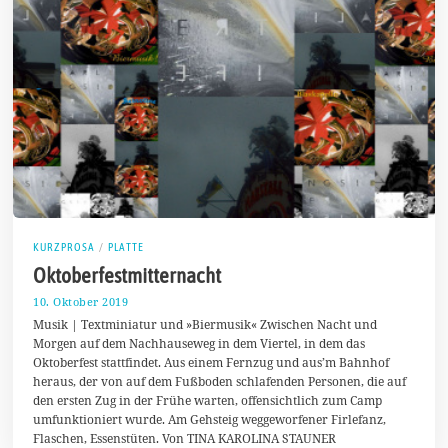
KURZPROSA
/
PLATTE
Oktoberfestmitternacht
10. Oktober 2019
1
3
Musik | Textminiatur und »Biermusik« Zwischen Nacht und
.
Morgen auf dem Nachhauseweg in dem Viertel, in dem das
O
Oktoberfest stattfindet. Aus einem Fernzug und aus’m Bahnhof
k
t
heraus, der von auf dem Fußboden schlafenden Personen, die auf
o
den ersten Zug in der Frühe warten, offensichtlich zum Camp
b
umfunktioniert wurde. Am Gehsteig weggeworfener Firlefanz,
e
r
Flaschen, Essenstüten. Von TINA KAROLINA STAUNER