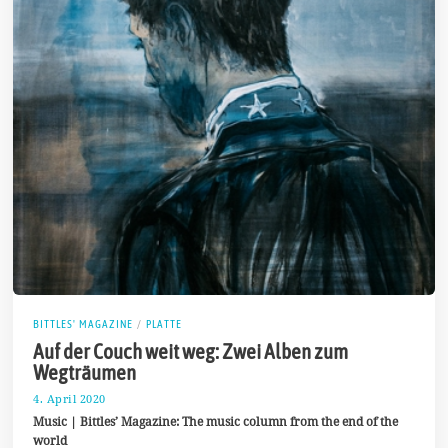
BITTLES' MAGAZINE
/
PLATTE
Auf der Couch weit weg: Zwei Alben zum
Wegträumen
4. April 2020
2
5
Music | Bittles’ Magazine: The music column from the end of the
.
world
M