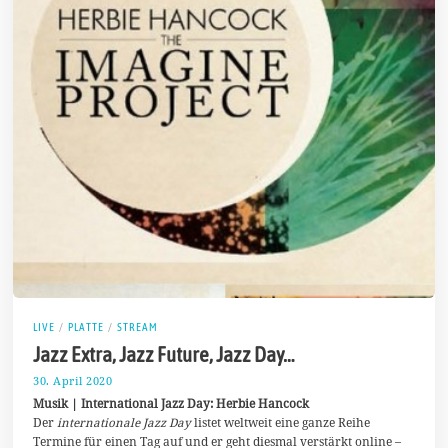
LIVE
/
PLATTE
/
STREAM
Jazz Extra, Jazz Future, Jazz Day…
30. April 2020
2
5
Musik | International Jazz Day: Herbie Hancock
.
Der
internationale Jazz Day
listet weltweit eine ganze Reihe
M
Termine für einen Tag auf und er geht diesmal verstärkt online –
a