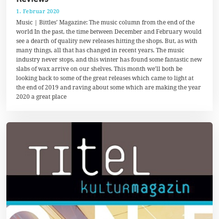
1. Februar 2020
9
.
Music | Bittles’ Magazine: The music column from the end of the
F
world In the past, the time between December and February would
e
see a dearth of quality new releases hitting the shops. But, as with
b
r
many things, all that has changed in recent years. The music
u
industry never stops, and this winter has found some fantastic new
a
slabs of wax arrive on our shelves. This month we’ll both be
r
2
looking back to some of the great releases which came to light at
0
the end of 2019 and raving about some which are making the year
2
2020 a great place
0