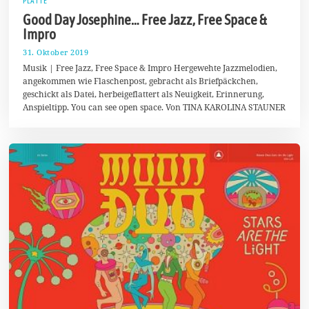
PLATTE
Good Day Josephine… Free Jazz, Free Space &
Impro
31. Oktober 2019
4
.
Musik | Free Jazz, Free Space & Impro Hergewehte Jazzmelodien,
N
angekommen wie Flaschenpost, gebracht als Briefpäckchen,
o
geschickt als Datei, herbeigeflattert als Neuigkeit, Erinnerung,
v
e
Anspieltipp. You can see open space. Von TINA KAROLINA STAUNER
m
b
e
r
2
0
1
9