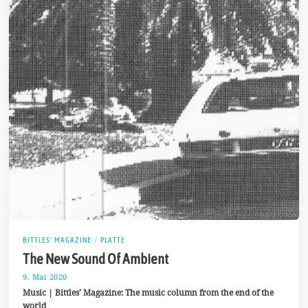
BITTLES' MAGAZINE
/
PLATTE
The New Sound Of Ambient
9. Mai 2020
2
5
Music | Bittles’ Magazine: The music column from the end of the
.
world
M