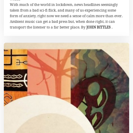
With much of the world in lockdown, news headlines seemingly
a
i
taken from a bad sci-fi flick, and many of us experiencing some
2
form of anxiety, right now we need a sense of calm more than ever.
0
Ambient music can get a bad press but, when done right, it can
2
0
transport the listener to a far better place. By
JOHN BITTLES
.