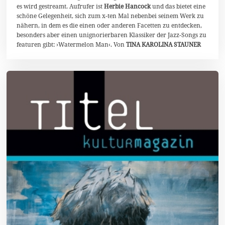
i
es wird gestreamt. Aufrufer ist
Herbie Hancock
und das bietet eine
2
schöne Gelegenheit, sich zum x-ten Mal nebenbei seinem Werk zu
0
nähern, in dem es die einen oder anderen Facetten zu entdecken,
2
0
besonders aber einen unignorierbaren Klassiker der Jazz-Songs zu
featuren gibt: ›Watermelon Man‹. Von
TINA KAROLINA STAUNER