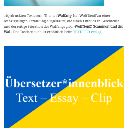
abgedruckten Texte zum Thema
›Walfang‹
hat Wolf Senff zu einer
sechzigseitigen Erzählung ausgestaltet, die einen Einblick in Geschichte
und derzeitige Situation des Walfangs gibt:
›Wolf Senff: Scammon und der
Wal‹
. Das Taschenbuch ist erhältlich beim
TEXTFELD verlag