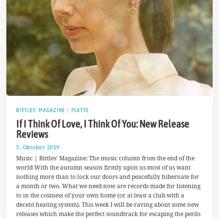
BITTLES' MAGAZINE
/
PLATTE
If I Think Of Love, I Think Of You: New Release
Reviews
5. Oktober 2019
1
0
Music | Bittles’ Magazine: The music column from the end of the
.
world With the autumn season firmly upon us most of us want
O
nothing more than to lock our doors and peacefully hibernate for
k
t
a month or two. What we need now are records made for listening
o
to in the cosiness of your own home (or at least a club with a
b
decent heating system). This week I will be raving about some new
e
r
releases which make the perfect soundtrack for escaping the perils