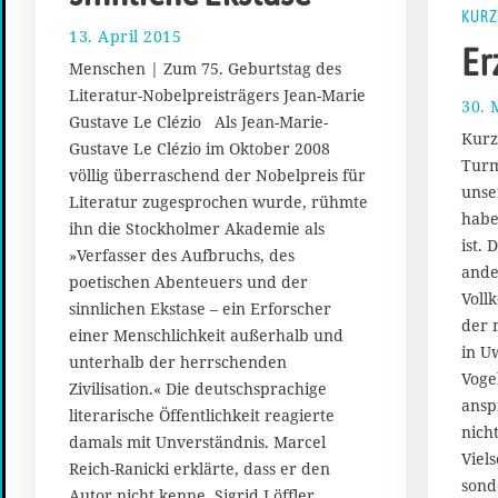
KURZ
13. April 2015
2
Er
.
Menschen | Zum 75. Geburtstag des
A
Literatur-Nobelpreisträgers Jean-Marie
p
30. 
Gustave Le Clézio Als Jean-Marie-
r
Kurz
i
Gustave Le Clézio im Oktober 2008
Turm
l
völlig überraschend der Nobelpreis für
2
unse
Literatur zugesprochen wurde, rühmte
0
habe
ihn die Stockholmer Akademie als
1
ist.
»Verfasser des Aufbruchs, des
5
ande
poetischen Abenteuers und der
Voll
sinnlichen Ekstase – ein Erforscher
der 
einer Menschlichkeit außerhalb und
in U
unterhalb der herrschenden
Voge
Zivilisation.« Die deutschsprachige
ansp
literarische Öffentlichkeit reagierte
nich
damals mit Unverständnis. Marcel
Viels
Reich-Ranicki erklärte, dass er den
sond
Autor nicht kenne, Sigrid Löffler