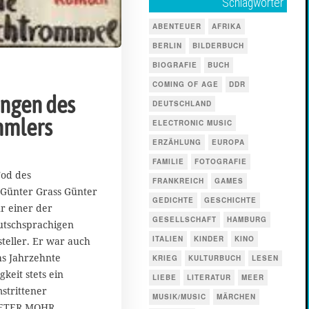
Schlagwörter
ABENTEUER
AFRIKA
BERLIN
BILDERBUCH
BIOGRAFIE
BUCH
COMING OF AGE
DDR
ngen des
DEUTSCHLAND
mmlers
ELECTRONIC MUSIC
ERZÄHLUNG
EUROPA
FAMILIE
FOTOGRAFIE
od des
FRANKREICH
GAMES
 Günter Grass Günter
GEDICHTE
GESCHICHTE
r einer der
GESELLSCHAFT
HAMBURG
utschsprachigen
ITALIEN
KINDER
KINO
teller. Er war auch
hs Jahrzehnte
KRIEG
KULTURBUCH
LESEN
gkeit stets ein
LIEBE
LITERATUR
MEER
strittener
MUSIK/MUSIC
MÄRCHEN
 PETER MOHR