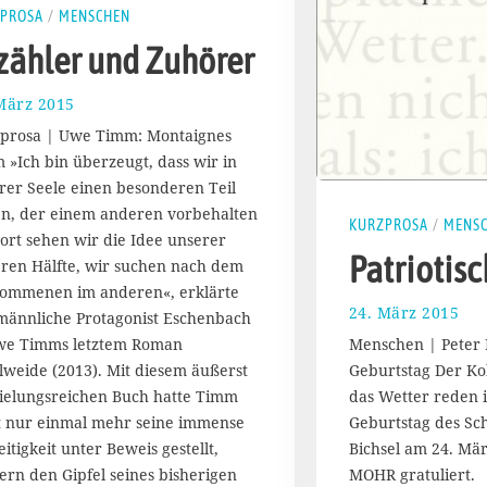
PROSA
/
MENSCHEN
zähler und Zuhörer
März 2015
3
0
prosa | Uwe Timm: Montaignes
.
 »Ich bin überzeugt, dass wir in
M
rer Seele einen besonderen Teil
ä
r
n, der einem anderen vorbehalten
KURZPROSA
/
MENS
z
 Dort sehen wir die Idee unserer
2
Patriotis
ren Hälfte, wir suchen nach dem
0
kommenen im anderen«, erklärte
1
24. März 2015
3
männliche Protagonist Eschenbach
5
0
we Timms letztem Roman
Menschen | Peter 
.
lweide (2013). Mit diesem äußerst
Geburtstag Der K
M
ielungsreichen Buch hatte Timm
das Wetter reden i
ä
r
t nur einmal mehr seine immense
Geburtstag des Schr
z
eitigkeit unter Beweis gestellt,
Bichsel am 24. Mä
2
ern den Gipfel seines bisherigen
MOHR gratuliert.
0