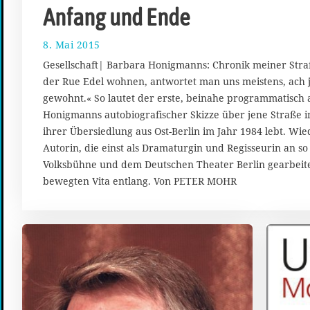
Anfang und Ende
8. Mai 2015
2
3
Gesellschaft| Barbara Honigmanns: Chronik meiner Stra
.
der Rue Edel wohnen, antwortet man uns meistens, ach 
J
gewohnt.« So lautet der erste, beinahe programmatisch
u
n
Honigmanns autobiografischer Skizze über jene Straße im
i
ihrer Übersiedlung aus Ost-Berlin im Jahr 1984 lebt. Wie
2
Autorin, die einst als Dramaturgin und Regisseurin an 
0
Volksbühne und dem Deutschen Theater Berlin gearbeitet
1
bewegten Vita entlang. Von PETER MOHR
5