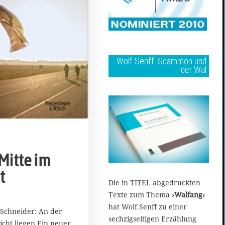
Wolf Senff: Scammon und
der Wal
Mitte im
t
Die in TITEL abgedruckten
Texte zum Thema
›Walfang‹
hat Wolf Senff zu einer
 Schneider: An der
sechzigseitigen Erzählung
icht liegen Ein neuer