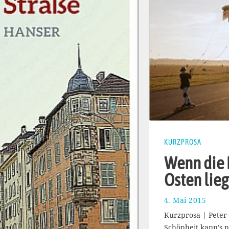
KURZPROSA
Wenn die 
Osten lieg
4. Mai 2015
1
1
Kurzprosa | Peter
.
Schönheit kann’s n