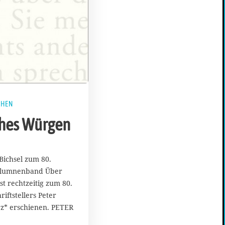
CHEN
ches Würgen
Bichsel zum 80.
olumnenband Über
st rechtzeitig zum 80.
iftstellers Peter
rz* erschienen. PETER