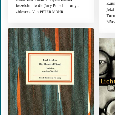
küns
bezeichnete die Jury-Entscheidung als
Jetz
»bizarr«. Von PETER MOHR
Turm
März