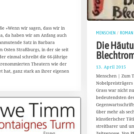
ße »Wenn wir sagen, dass wir in
MENSCHEN
/
ROMAN
ja, da haben wir am Anfang auch
 anmutende Satz in Barbara
Die Häutu
 Osten Straßburgs, in der sie seit
Blechtro
der einmal schreibt die 66-jährige
so renommierten Theatern wie der
13. April 2015
2
 hat, ganz stark an ihrer eigenen
2
Menschen | Zum T
.
Nobelpreisträgers
J
Grass war nicht nu
a
n
bedeutendsten de
u
Gegenwartsschrifts
a
über mehr als sec
r
künstlerischer Täti
2
streitbarer und um
0
1
Zeitgenosse. Von